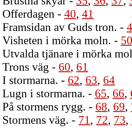
Brustna skyar
-
35
,
36
,
37
,
Offerdagen
-
40
,
41
Framsidan av Guds tron.
-
Visheten i mörka moln.
-
5
Utvalda tjänare i mörka mol
Trons väg
-
60
,
61
I stormarna.
-
62
,
63
,
64
Lugn i stormarna.
-
65
,
66
,
På stormens rygg.
-
68
,
69
,
Stormens väg.
-
71
,
72
,
73
,