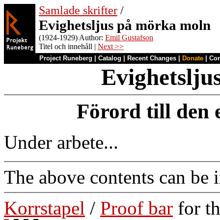
Samlade skrifter
/
Evighetsljus på mörka moln
(1924-1929) Author:
Emil Gustafson
Titel och innehåll |
Next >>
Project Runeberg
|
Catalog
|
Recent Changes
|
Donate
|
Co
Evighetslju
Förord till den
Under arbete...
The above contents can be 
Korrstapel
/
Proof bar
for t