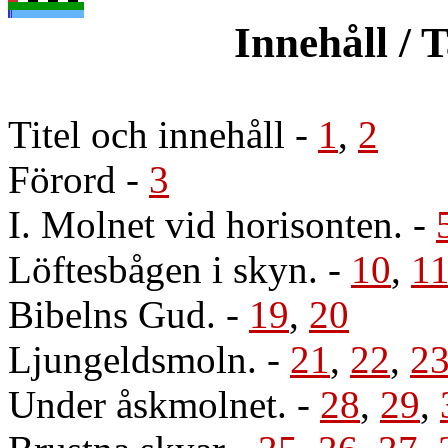
Innehåll / 
Titel och innehåll
-
1
,
2
Förord
-
3
I. Molnet vid horisonten.
-
Löftesbågen i skyn.
-
10
,
1
Bibelns Gud.
-
19
,
20
Ljungeldsmoln.
-
21
,
22
,
2
Under åskmolnet.
-
28
,
29
,