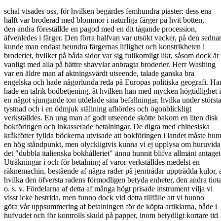
schal visades oss, för hvilken begärdes femhundra piaster: dess ena

hälft var broderad med blommor i naturliga färger på hvit botten,

den andra föreställde en pagod med en dit tågande procession,

äfvenledes i färger. Den förra halfvan var utsökt vacker, på den sednar
kunde man endast beundra färgernas liflighet och konstrikheten i

broderiet, hvilket på båda sidor var sig fullkomligt likt, såsom dock är

vanligt med alla på bättre shavvlar anbragta broderier. Herr Washing

var en äldre man af aktningsvärdt utseende, talade ganska bra

engelska och hade någorlunda reda på Europas politiska geografi. Han
hade en talrik bodbetjening, åt hvilken han med mycken högtidlighet i

en något sjungande ton utdelade sina befallningar, hvilka under största
tystnad och i en ödmjuk ställning afhördes och ögonblickligt

verkställdes. En ung man af godt utseende skötte bakom en liten disk

bokföringen och inkasserade betalningar. De digra med chinesiska

kråkfötter fyllda böckerna utvisade att bokföringen i landet måste hunn
en hög ståndpunkt, men olyckligtvis kunna vi ej upplysa om huruvida

det "dubbla italienska bokhålleriet" ännu hunnit blifva allmänt antaget.
Uträkningar i och för betalning af varor verkställdes medelst en

räknemachin, bestående af några rader på jerntrådar uppträdda kulor, a
hvilka den öfversta radens förmodligen betyda enheter, den andra tiotal
o. s. v. Fördelarna af detta af många högt prisade instrument vilja vi

visst icke bestrida, men funno dock vid detta tillfälle att vi hunno

göra vår uppsummering af betalningen för de köpta artiklarna, både i

hufvudet och för kontrolls skuld på papper, inom betydligt kortare tid
