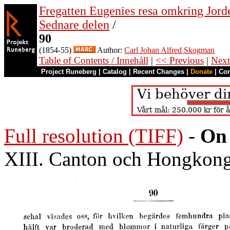
Fregatten Eugenies resa omkring Jorde
Sednare delen
/
90
(1854-55)
Author:
Carl Johan Alfred Skogman
Table of Contents / Innehåll
|
<< Previous
|
Next
Project Runeberg
|
Catalog
|
Recent Changes
|
Donate
|
Co
Full resolution (TIFF)
-
On 
XIII. Canton och Hongkong