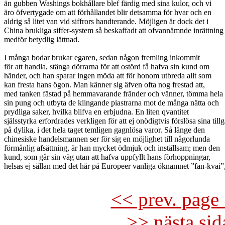
än gubben Washings bokhållare blef färdig med sina kulor, och vi

äro öfvertygade om att förhållandet blir detsamma för hvar och en

aldrig så litet van vid siffrors handterande. Möjligen är dock det i

China brukliga siffer-system så beskaffadt att ofvannämnde inrättning

medför betydlig lättnad.

I många bodar brukar egaren, sedan någon fremling inkommit

för att handla, stänga dörrarna för att ostörd få hafva sin kund om

händer, och han sparar ingen möda att för honom utbreda allt som

kan fresta hans ögon. Man känner sig äfven ofta nog frestad att,

med tanken fästad på hemmavarande fränder och vänner, tömma hela

sin pung och utbyta de klingande piastrarna mot de många nätta och

prydliga saker, hvilka blifva en erbjudna. En liten qvantitet

själsstyrka erfordrades verkligen för att ej onödigtvis förslösa sina tillg
på dylika, i det hela taget temligen gagnlösa varor. Så länge den

chinesiske handelsmannen ser för sig en möjlighet till någorlunda

förmånlig afsättning, är han mycket ödmjuk och inställsam; men den

kund, som går sin väg utan att hafva uppfyllt hans förhoppningar,

helsas ej sällan med det här på Europeer vanliga öknamnet ”fan-kvai”, 
<< prev. page 
>> nästa si