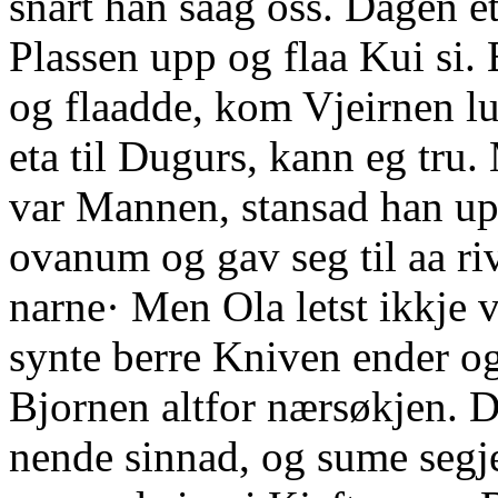
snart han saag oss. Dagen e
Plassen upp og flaa Kui si.
og flaadde, kom Vjeirnen l
eta til Dugurs, kann eg tru.
var Mannen, stansad han upp
ovanum og gav seg til aa ri
narne· Men Ola letst ikkje 
synte berre Kniven ender og 
Bjornen altfor nærsøkjen. D
nende sinnad, og sume segje