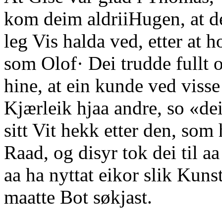
kom deim aldriiHugen, at de
leg Vis halda ved, etter at h
som Olof· Dei trudde fullt o
hine, at ein kunde ved viss
Kjærleik hjaa andre, so «dei
sitt Vit hekk etter den, som 
Raad, og disyr tok dei til a
aa ha nyttat eikor slik Kuns
maatte Bot søkjast.