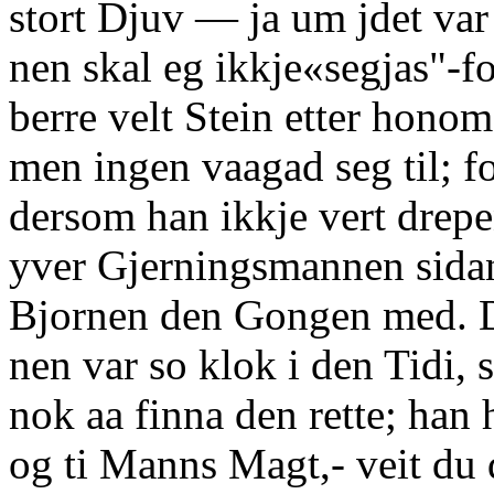
stort Djuv — ja um jdet var
nen skal eg ikkje«segjas"-
berre velt Stein etter hono
men ingen vaagad seg til; for
dersom han ikkje vert drep
yver Gjerningsmannen sida
Bjornen den Gongen med. D
nen var so klok i den Tidi, 
nok aa finna den rette; han
og ti Manns Magt,- veit du