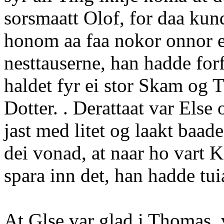
sorsmaatt Olof, for daa kund
honom aa faa nokor onnor en
nesttauserne, han hadde forf
haldet fyr ei stor Skam og 
Dotter. . Derattaat var Else 
jast med litet og laakt baad
dei vonad, at naar ho vart 
spara inn det, han hadde tuia
At Glse var glad i Thomas, 