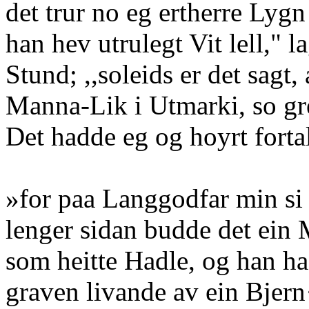
det trur no eg ertherre Ly
han hev utrulegt Vit lell," l
Stund; ,,soleids er det sagt,
Manna-Lik i Utmarki, so gr
Det hadde eg og hoyrt fortal
»for paa Langgodfar min si 
lenger sidan budde det ein
som heitte Hadle, og han ha
graven livande av ein Bjern