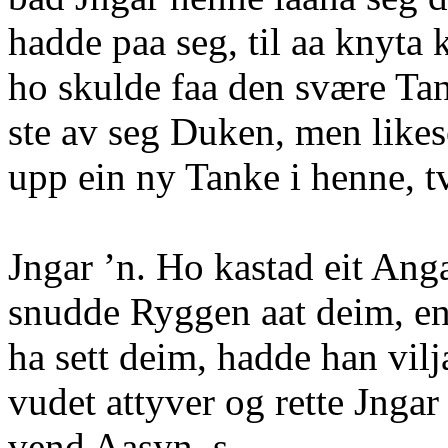
hadde paa seg, til aa knyta 
ho skulde faa den svære Tan
ste av seg Duken, men like
upp ein ny Tanke i henne, t
Jngar ’n. Ho kastad eit An
snudde Ryggen aat deim, e
ha sett deim, hadde han vilj
vudet attyver og rette Jnga
vend Aasyn. s-