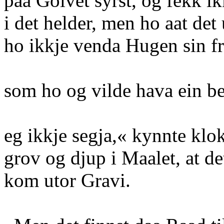
paa Golvet syrst, og fekk ik
i det helder, men ho aat det
ho ikkje venda Hugen sin f
som ho og vilde hava ein b
eg ikkje segja,« kynnte kl
grov og djup i Maalet, at de
kom utor Gravi.