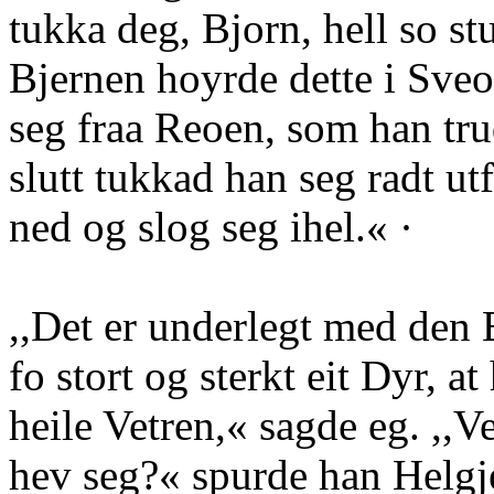
tukka deg, Bjorn, hell so s
Bjernen hoyrde dette i Sve
seg fraa Reoen, som han trud
slutt tukkad han seg radt ut
ned og slog seg ihel.« ·
,,Det er underlegt med den 
fo stort og sterkt eit Dyr, at
heile Vetren,« sagde eg. ,,Ve
hev seg?« spurde han Helgje