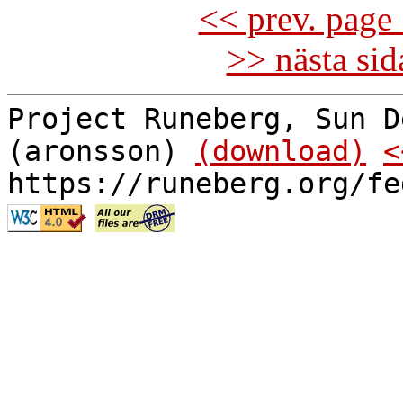
<< prev. page 
>> nästa si
Project Runeberg, Sun D
(aronsson)
(download)
<
https://runeberg.org/fe