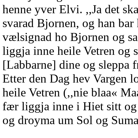
henne yver Elvi. ,,Ja det sk
svarad Bjornen, og han bar
vælsignad ho Bjornen og sa
liggja inne heile Vetren og
[Labbarne] dine og sleppa f
Etter den Dag hev Vargen lo
heile Vetren (,,nie blaa« M
fær liggja inne i Hiet sitt o
og droyma um Sol og Suma