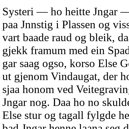
Systeri — ho heitte Jngar 
paa Jnnstig i Plassen og vis
vart baade raud og bleik, d
gjekk framum med ein Spad
gar saag ogso, korso Else 
ut gjenom Vindaugat, der h
sjaa honom ved Veitegraving
Jngar nog. Daa ho no skuld
Else stur og tagall fylgde h
bad Jngar henne laana seg 