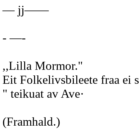
— jj——
- —-
,,Lilla Mormor."
Eit Folkelivsbileete fraa e
" teikuat av Ave·
(Framhald.)