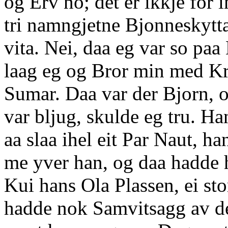
og Erv no; det er ikkje for i
tri namngjetne Bjonneskytta
vita. Nei, daa eg var so paa
laag eg og Bror min med Kret
Sumar. Daa var der Bjorn, o
var bljug, skulde eg tru. H
aa slaa ihel eit Par Naut, 
me yver han, og daa hadde h
Kui hans Ola Plassen, ei st
hadde nok Samvitsagg av de