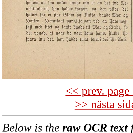
<< prev. page 
>> nästa si
Below is the
raw OCR text
f