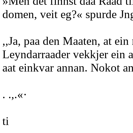
»Men det finnst daa Raad til
domen, veit eg?« spurde Jn
,,Ja, paa den Maaten, at ei
Leyndarraader vekkjer ein 
aat einkvar annan. Nokot an
. .,.«·
ti