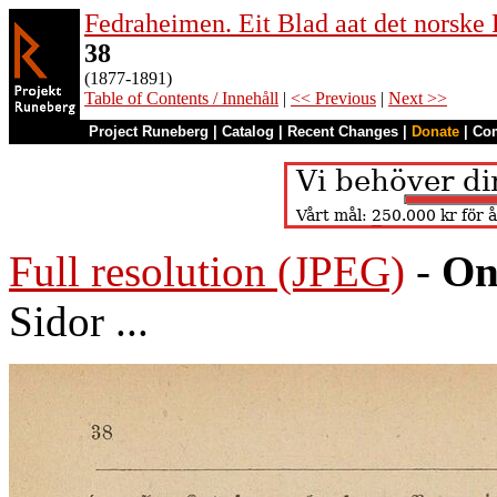
Fedraheimen. Eit Blad aat det norske 
38
(1877-1891)
Table of Contents / Innehåll
|
<< Previous
|
Next >>
Project Runeberg
|
Catalog
|
Recent Changes
|
Donate
|
Co
Full resolution (JPEG)
-
On
Sidor ...