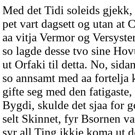
Med det Tidi soleids gjekk,
pet vart dagsett og utan at C
aa vitja Vermor og Versyste
so lagde desse tvo sine Hovu
ut Orfaki til detta. No, sid
so annsamt med aa fortelja 
gifte seg med den fatigaste,
Bygdi, skulde det sjaa for 
selt Skinnet, fyr Bsornen va
syr all Ting ikkje koma ut d