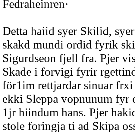
Fedraheinren·
Detta haiid syer Skilid, syer
skakd mundi ordid fyrik ski
Sigurdseon fjell fra. Pjer v
Skade i forvigi fyrir rgett
för1im rettjardar sinuar frxi
ekki Sleppa vopnunum fyr 
1jr hiindum hans. Pjer hakid
stole foringja ti ad Skipa o