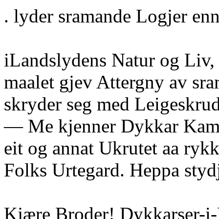
. lyder sramande Logjer enn
iLandslydens Natur og Liv,
maalet gjev Attergny av sr
skryder seg med Leigeskrud
— Me kjenner Dykkar Kam
eit og annat Ukrutet aa rykk
Folks Urtegard. Heppa styd
Kjære Broder! Dykkarser-i-