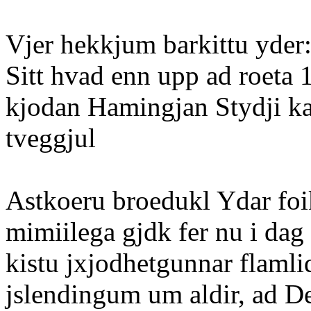
Vjer hekkjum barkittu yder:
Sitt hvad enn upp ad roeta 1
kjodan Hamingjan Stydji k
tveggjul
Astkoeru broedukl Ydar foi
mimiilega gjdk fer nu i dag h
kistu jxjodhetgunnar flamli
jslendingum um aldir, ad De