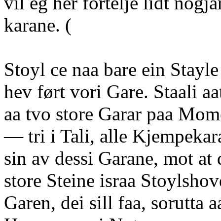
vil eg her fortelje lidt nog
karane. (
Stoyl ce naa bare ein Stayl
hev ført vori Gare. Staali aa
aa tvo store Garar paa Mom
— tri i Tali, alle Kjempekar
sin av dessi Garane, mot at d
store Steine israa Stoylsho
Garen, dei sill faa, sorutta 