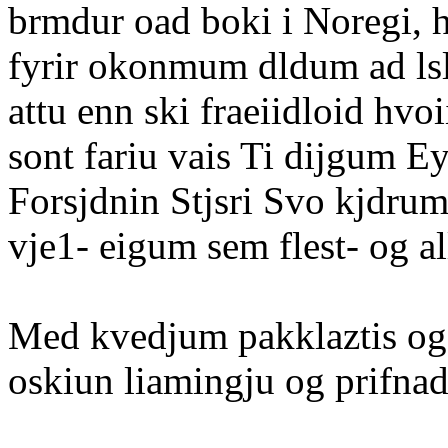
brmdur oad boki i Noregi, h
fyrir okonmum dldum ad ls
attu enn ski fraeiidloid hvoi
sont fariu vais Ti dijgum Ey
Forsjdnin Stjsri Svo kjdrum
vje1- eigum sem flest- og a
Med kvedjum pakklaztis og
oskiun liamingju og prifnad