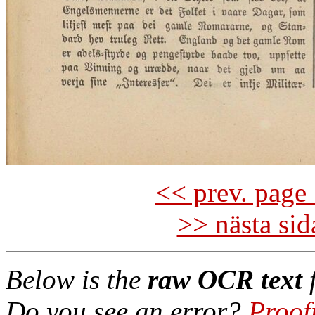
<< prev. page 
>> nästa si
Below is the
raw OCR text
f
Do you see an error?
Proof