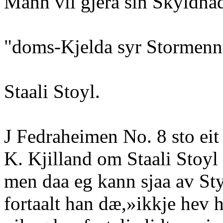
Mann vil gjera sin Skyldna
"doms-Kjelda syr Stormenn
Staali Stoyl.
J Fedraheimen No. 8 sto eit 
K. Kjilland om Staali Stoyl
men daa eg kann sjaa av Sty
fortaalt han dæ,»ikkje hev h