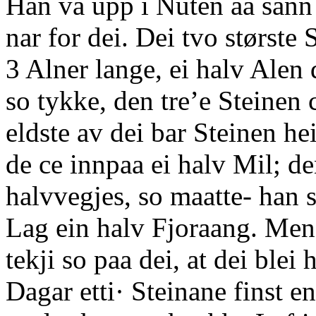
Han va upp i Nuten aa sann u
nar for dei. Dei tvo største
3 Alner lange, ei halv Alen d
so tykke, den tre’e Steinen 
eldste av dei bar Steinen he
de ce innpaa ei halv Mil; d
halvvegjes, so maatte- han s
Lag ein halv Fjoraang. Men
tekji so paa dei, at dei blei
Dagar etti· Steinane finst 