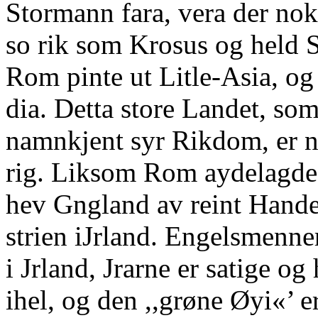
Stormann fara, vera der nok
so rik som Krosus og held 
Rom pinte ut Litle-Asia, og
dia. Detta store Landet, so
namnkjent syr Rikdom, er n
rig. Liksom Rom aydelagde
hev Gngland av reint Hande
strien iJrland. Engelsmenner
i Jrland, Jrarne er satige og
ihel, og den ,,grøne Øyi«’ e