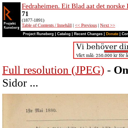
Fedraheimen. Eit Blad aat det norske 
71
(1877-1891)
Table of Contents / Innehåll
|
<< Previous
|
Next >>
Project Runeberg
|
Catalog
|
Recent Changes
|
Donate
|
Co
Full resolution (JPEG)
-
On
Sidor ...