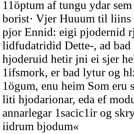
11öptum af tungu ydar sem 
borist· Vjer Huuum til liin
pjor Ennid: eigi pjodernid rje
lidfudatridid Dette-, ad bad 
hjoderuid hetir jni ei sjer 
1ifsmork, er bad lytur og h
1ögum, enu heim Som eru ste
liti hjodarionar, eda ef mo
annarlegar 1sacic1ir og skry
iidrum bjodum«