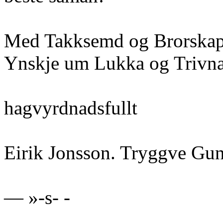
Med Takksemd og Brorskap
Ynskje um Lukka og Trivn
hagvyrdnadsfullt
Eirik Jonsson. Tryggve Gun
— »-s- -