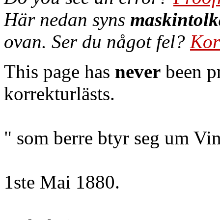
Här nedan syns
maskintolk
ovan. Ser du något fel?
Kor
This page has
never
been pr
korrekturlästs.
" som berre btyr seg um Vi
1ste Mai 1880.