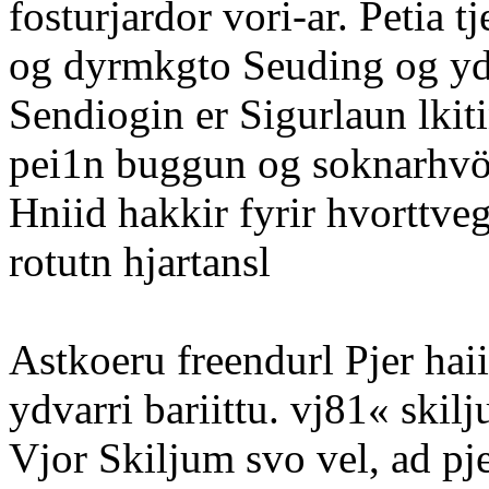
fosturjardor vori-ar. Petia t
og dyrmkgto Seuding og yda
Sendiogin er Sigurlaun lkit
pei1n buggun og soknarhvöt,
Hniid hakkir fyrir hvorttve
rotutn hjartansl
Astkoeru freendurl Pjer haii
ydvarri bariittu. vj81« skilj
Vjor Skiljum svo vel, ad pj