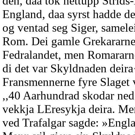
den, daa tok nettupp Strids-
England, daa syrst hadde de
og ventad seg Siger, samele
Rom. Dei gamle Grekararne 
Fedralandet, men Romararne
di det var Skyldnaden deira
Fransmennerne fyre Slaget 
,,40 Aarhundrad skodar ned
vekkja LEresykja deira. Me
ved Trafalgar sagde: »Engla