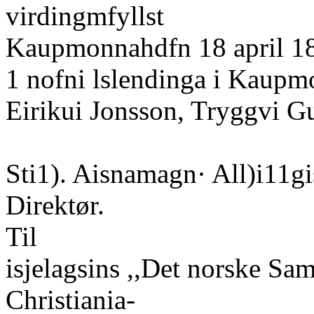
virdingmfyllst
Kaupmonnahdfn 18 april 1
1 nofni lslendinga i Kaup
Eirikui Jonsson, Tryggvi G
Sti1). Aisnamagn· All)i11gi
Direktør.
Til
isjelagsins ,,Det norske Sa
Christiania-