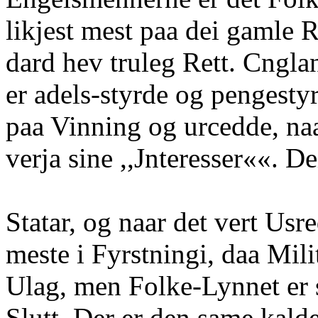
likjest mest paa dei gamle 
dard hev truleg Rett. Cngl
er adels-styrde og pengesty
paa Vinning og urcedde, naa
verja sine ,,Jnteresser««. De
Statar, og naar det vert Usre
meste i Fyrstningi, daa Militc
Ulag, men Folke-Lynnet er se
Slutt. Der er den same kald