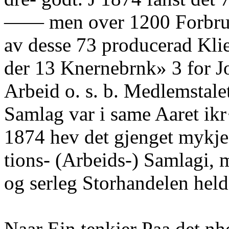
—— men over 1200 Forbruk
av desse 73 producerad Klie
der 13 Knernebrnk» 3 for J
Arbeid o. s. b. Medlemstalet
Samlag var i same Aaret ikr
1874 hev det gjenget mykje
tions- (Arbeids-) Samlagi,
og serleg Storhandelen held
Naar Ein tenkjer Paa det nh