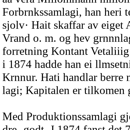
Forbrnkssamlagi, han heri te
sjolv· Hait skaffar av eiget
Vrand o. m. og hev grnnnla
forretning Kontant Vetaliiig
i 1874 hadde han ei llmsetni
Krnnur. Hati handlar berre
lagi; Kapitalen er tilkomen
Med Produktionssamlagi gj
dre- godt. J 1874 fanst det 