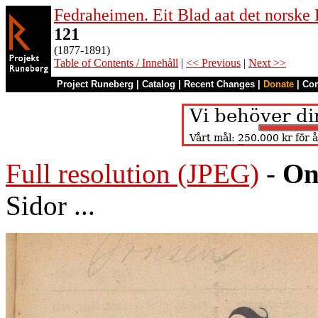
Fedraheimen. Eit Blad aat det norske 
121
(1877-1891)
Table of Contents / Innehåll
|
<< Previous
|
Next >>
Project Runeberg
|
Catalog
|
Recent Changes
|
Donate
|
Co
Full resolution (JPEG)
-
On
Sidor ...