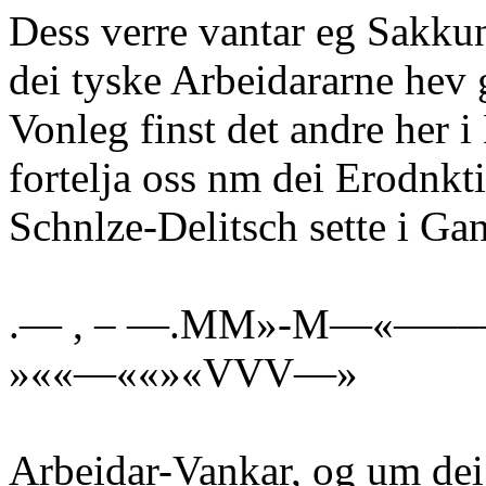
Dess verre vantar eg Sakku
dei tyske Arbeidararne hev 
Vonleg finst det andre her 
fortelja oss nm dei Erodnk
Schnlze-Delitsch sette i Ga
.— , – —.MM»-M—«—––
»««—««»«VVV—»
Arbeidar-Vankar, og um de