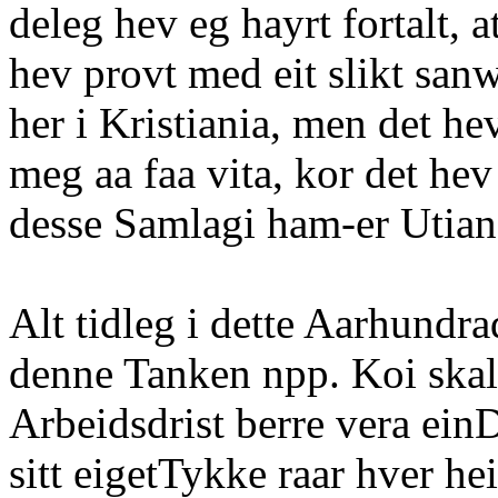
deleg hev eg hayrt fortalt, 
hev provt med eit slikt sa
her i Kristiania, men det he
meg aa faa vita, kor det he
desse Samlagi ham-er Utiande
Alt tidleg i dette Aarhundr
denne Tanken npp. Koi skal
Arbeidsdrist berre vera einD
sitt eigetTykke raar hver he