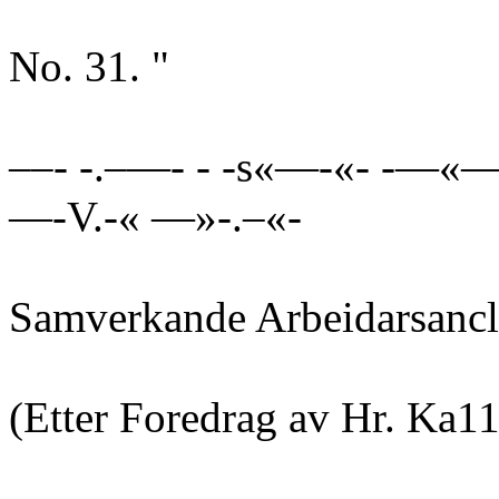
No. 31. "
––- -.–—- - -s«—-«- -—«
—-V.-« —»-.–«-
Samverkande Arbeidarsancl
(Etter Foredrag av Hr. Ka11d