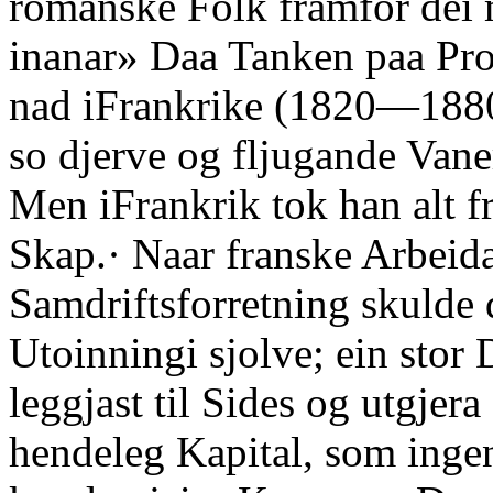
romanske Folk framfor dei m
inanar» Daa Tanken paa Pr
nad iFrankrike (1820—1880)
so djerve og fljugande Vane
Men iFrankrik tok han alt fra
Skap.· Naar franske Arbeida
Samdriftsforretning skulde d
Utoinningi sjolve; ein stor 
leggjast til Sides og utgjera
hendeleg Kapital, som ingen