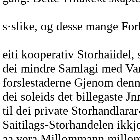
s·slike, og desse mange For
eiti kooperativ Storhaiidel,
dei mindre Samlagi med Varu
forslestaderne Gjenom denn
dei soleids det billegaste J
til dei private Storhandlara
Saitilags-Storhandelen ikkj
aa vera Millommann millom