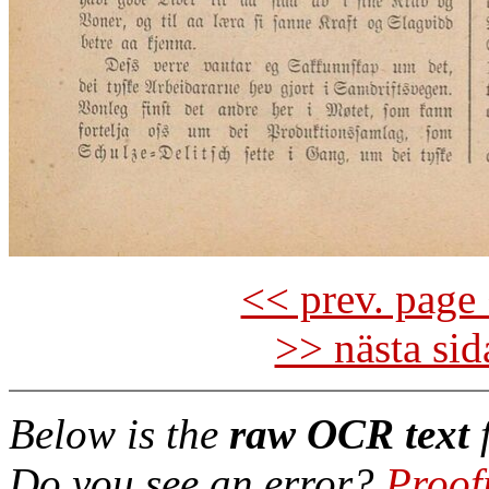
<< prev. page 
>> nästa si
Below is the
raw OCR text
f
Do you see an error?
Proof