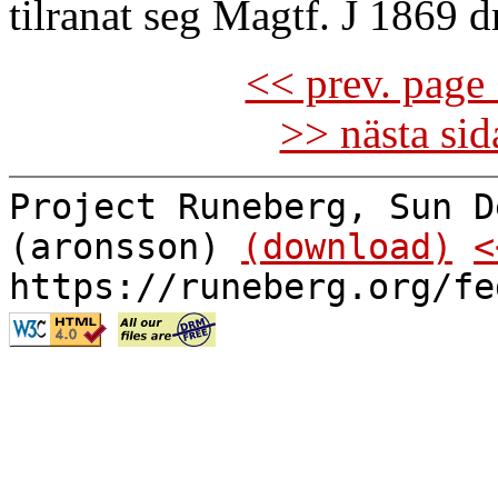
tilranat seg Magtf. J 1869 d
<< prev. page 
>> nästa si
Project Runeberg, Sun D
(aronsson)
(download)
<
https://runeberg.org/fe