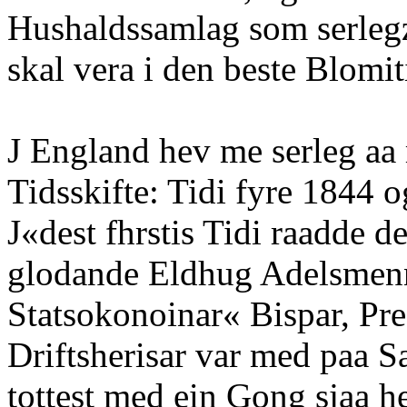
Hushaldssamlag som serlegzi
skal vera i den beste Blomit
J England hev me serleg aa
Tidsskifte: Tidi fyre 1844 o
J«dest fhrstis Tidi raadde d
glodande Eldhug Adelsmen
Statsokonoinar« Bispar, Pre
Driftsherisar var med paa Sa
tottest med ein Gong sjaa h