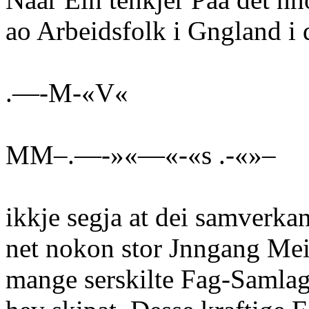
ao Arbeidsfolk i Gngland i d
.—-M-«V«
MM–.—-»«—«-«s .-«»–
ikkje segja at dei samverka
net nokon stor Jnngang Mei
mange serskilte Fag-Samlag