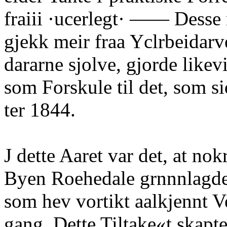
fraiii ·ucerlegt· —— Desse 
gjekk meir fraa Yclrbeidarv
dararne sjolve, gjorde likev
som Forskule til det, som si
ter 1844.
J dette Aaret var det, at nok
Byen Roehedale grnnnlagde
som hev vortikt aalkjennt 
gang. Dette Tiltake«t skap