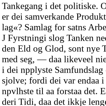
Tankegang i det politiske.
er dei samverkande Produkt
lag«? Samlag for satns Arb
J Fyrstningi slog Tanken ne
den Eld og Glod, sont nye T
med seg, — daa likeveel ni
i dei npplyste Samfundslag 
sjolve; fordi dei var endaa i 
npvlhste til aa forstaa det.
deri Tidi, daa det ikkje leng