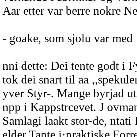
Aar etter var berre nokre Ne
- goake, som sjolu var med i
nni dette: Dei tente godt i 
tok dei snart til aa ,,spekule
yver Styr-. Mange byrjad ut
npp i Kappstrcevet. J ovman
Samlagi laakt stor-de, ntat
elder Tante i·praktiske Forre