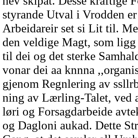
hev skipat. Desse kraftige 
styrande Utval i Vrodden er
Arbeidareir set si Lit til. M
den veldige Magt, som ligg 
til dei og det sterke Samhal
vonar dei aa knnna ,,organi
gjenom Regnlering av ssllr
ning av Lærling-Talet, ved 
løri og Forsagdarbeide avte
og Dagloni aukad. Dette Str