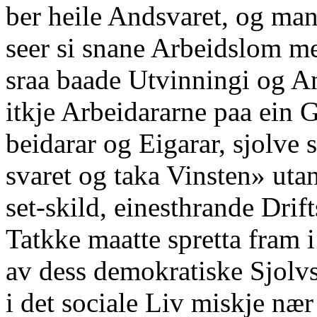
ber heile Andsvaret, og ma
seer si snane Arbeidslom me
sraa baade Utvinningi og A
itkje Arbeidararne paa ein 
beidarar og Eigarar, sjolve 
svaret og taka Vinsten» uta
set-skild, einesthrande Drif
Tatkke maatte spretta fram 
av dess demokratiske Sjolvs
i det sociale Liv miskje nær