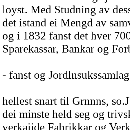
loyst. Med Studning av de
det istand ei Mengd av sam
og i 1832 fanst det hver 700
Sparekassar, Bankar og Fo
- fanst og Jordlnsukssamlag;
hellest snart til Grnnns, so.
dei minste held seg og triv
verkaiide Fabrikkar og Verk