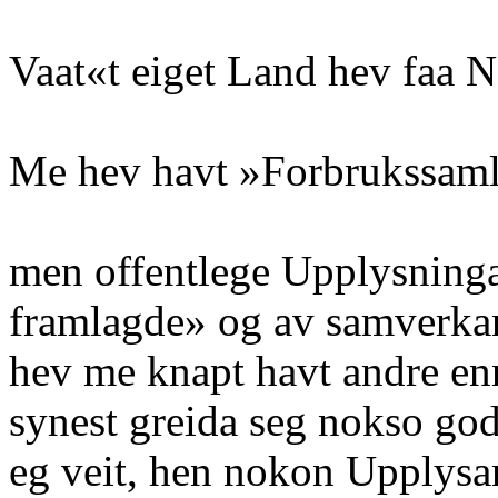
Vaat«t eiget Land hev faa N
Me hev havt »Forbrukssamla
men offentlege Upplysningar
framlagde» og av samverka
hev me knapt havt andre e
synest greida seg nokso god
eg veit, hen nokon Upplysan