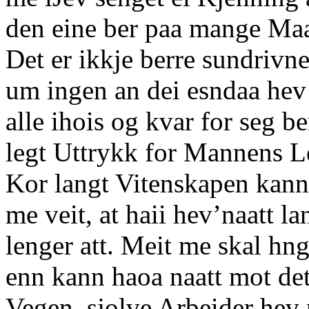
den eine ber paa mange Maa
Det er ikkje berre sundrivn
um ingen an dei esndaa hev 
alle ihois og kvar for seg be
legt Uttrykk for Mannens Le
Kor langt Vitenskapen kann 
me veit, at haii hev’naatt la
lenger att. Meit me skal hngs
enn kann haoa naatt mot det,
Vegen, sjolve Arbeider hev 