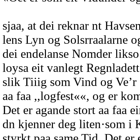
sjaa, at dei reknar nt Havs
lens Lyn og Solsrraalarne o
dei endelanse Nomder likso
loysa eit vanlegt Regnladet
slik Tiiig som Vind og Ve’r
aa faa ,,logfest««, og er k
Det er agande stort aa faa ei
dn kjenner deg liten·som i 
styrkt paa same Tid. Det er 