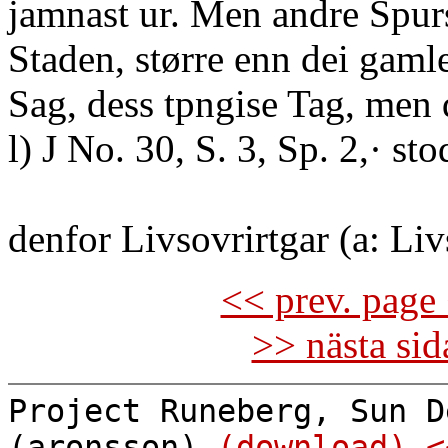
jamnast ur. Men andre Spur
Staden, større enn dei gaml
Sag, dess tpngise Tag, men d
l) J No. 30, S. 3, Sp. 2,· st
denfor Livsovrirtgar (a: Liv
<< prev. page 
>> nästa si
Project Runeberg, Sun D
(aronsson)
(download)
<