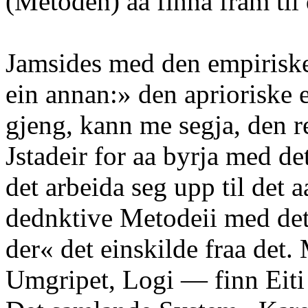
(Metoden) aa finna fram til 
Jamsides med den empiris
ein annan:» den aprioriske 
gjeng, kann me segja, den re
Jstadeir for aa byrja med d
det arbeida seg upp til det 
dednktive Metodeii med det
der« det einskilde fraa de
Umgripet, Logi — finn Eiti 