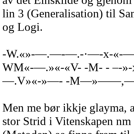
lin 3 (Generalisation) til 
og Logi.
-W.«»-—.—-—.-·—-x-«-
WM«-—.»«-«V- -M- - –-
—.V»«-»—- -M—»——,—
Men me bør ikkje glayma, at
stor Strid i Vitenskapen nm