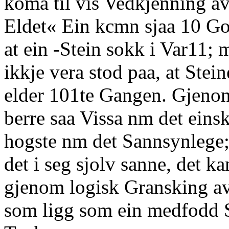
koma til vis Vedkjenning av,
Eldet« Ein kcmn sjaa 10 G
at ein -Stein sokk i Var11;
ikkje vera stod paa, at Stei
elder 101te Gangen. Gjeno
berre saa Vissa nm det einski
hogste nm det Sannsynlege
det i seg sjolv sanne, det ka
gjenom logisk Gransking av
som ligg som ein medfodd S