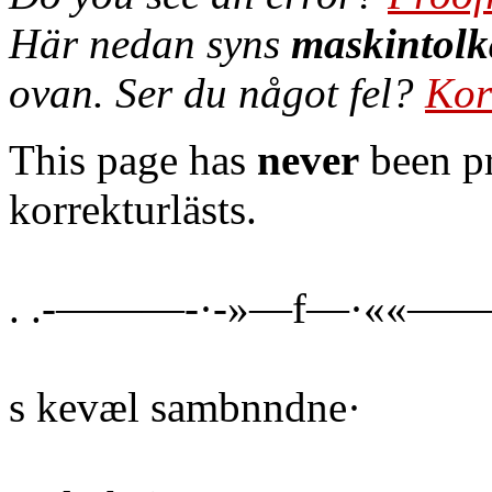
Här nedan syns
maskintolk
ovan. Ser du något fel?
Kor
This page has
never
been pr
korrekturlästs.
. .-———-·-»—f—·««———
s kevæl sambnndne·