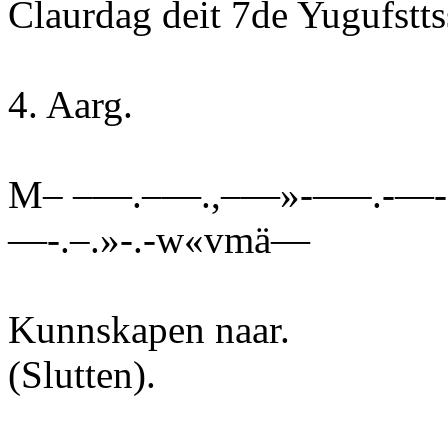
Claurdag deit 7de Yugufstts
4. Aarg.
M– –—.–—.,–—»-—–.-—-.-
—-.–.»-.-w«vmä—
Kunnskapen naar.
(Slutten).