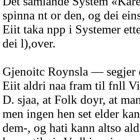
Det samlande System «Kareg
spinna nt or den, og dei eins
Eiit taka npp i Systemer ette
dei l),over.
Gjenoitc Roynsla — segjer
Eiit aldri naa fram til fnll V
D. sjaa, at Folk doyr, at ma
men ingen hen set elder kann
dem-, og hati kann altso al