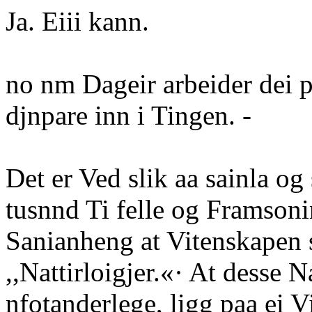
Ja. Eiii kann.
no nm Dageir arbeider dei 
djnpare inn i Tingen. -
Det er Ved slik aa sainla o
tusnnd Ti felle og Framsonin
Sanianheng at Vitenskapen s
,,Nattirloigjer.«· At desse 
nfotanderlege, ligg paa ei V