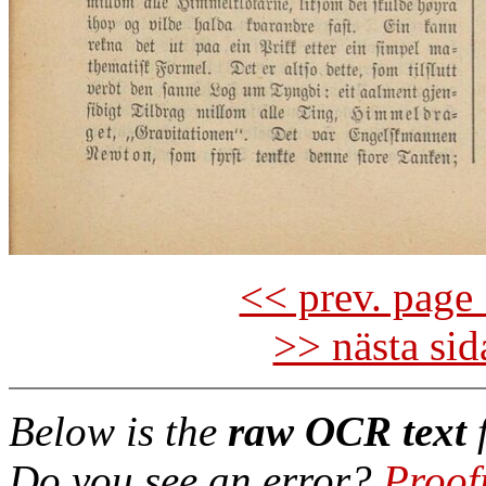
<< prev. page 
>> nästa si
Below is the
raw OCR text
f
Do you see an error?
Proof