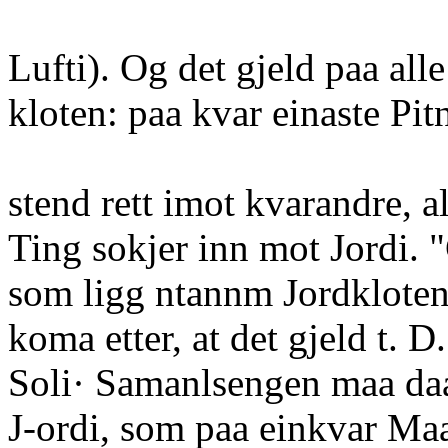
Lufti). Og det gjeld paa all
kloten: paa kvar einaste Pit
stend rett imot kvarandre, a
Ting sokjer inn mot Jordi. "
som ligg ntannm Jordklote
koma etter, at det gjeld t.
Soli· Samanlsengen maa daa 
J-ordi, som paa einkvar Maa