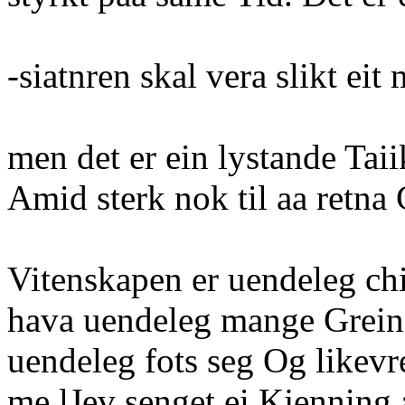
-siatnren skal vera slikt ei
men det er ein lystande Tai
Amid sterk nok til aa retn
Vitenskapen er uendeleg chi
hava uendeleg mange Greine
uendeleg fots seg Og likevr
me lJev senget ei Kjenning 