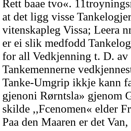
Rett baae tvo«. 11troyning
at det ligg visse Tankelogjer
vitenskapleg Vissa; Leera 
er ei slik medfodd Tankelog
for all Vedkjenning t. D. a
Tankemennerne vedkjennest
Tanke-Umgrip ikkje kann fa
gjenoni Rørntsla» gjenom Gr
skilde ,,Fcenomen« elder F
Paa den Maaren er det Van, 