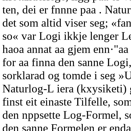
ten, dei er fnnne paa . Natu
det som altid viser seg; «fa
so« var Logi ikkje lenger Le
haoa annat aa gjem enn·"aa 
for aa finna den sanne Logi,
sorklarad og tomde i seg »
Naturlog-L iera (kxysiketi) g
finst eit einaste Tilfelle, s
den nppsette Log-Formel, s
den sanne Formelen er enda