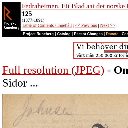
Fedraheimen. Eit Blad aat det norske 
125
(1877-1891)
Table of Contents / Innehåll
|
<< Previous
|
Next >>
Project Runeberg
|
Catalog
|
Recent Changes
|
Donate
|
Co
Full resolution (JPEG)
-
On
Sidor ...