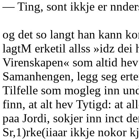
— Ting, sont ikkje er nnders
og det so langt han kann ko
lagtM erketil allss »idz dei
Virenskapen« som altid hev 
Samanhengen, legg seg erte
Tilfelle som mogleg inn un
finn, at alt hev Tytigd: at al
paa Jordi, sokjer inn inct 
Sr,1)rke(iiaar ikkje nokor kj