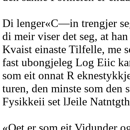
Di lenger«C—in trengjer se
di meir viser det seg, at han
Kvaist einaste Tilfelle, me se
fast ubongjeleg Log Eiic kam
som eit onnat R eknestykkje
turen, den minste som den s
Fysikkeii set lJeile Natntg
«Oet er som eit Vidunder og