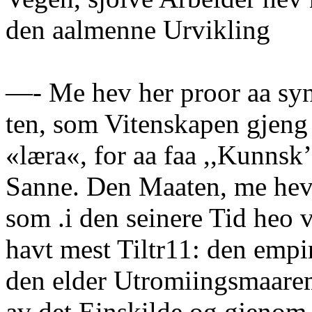
den aalmenne Urvikling
—- Me hev her proor aa sy
ten, som Vitenskapen gjeng 
«læra«, for aa faa ,,Kunnsk
Sanne. Den Maaten, me hev 
som .i den seinere Tid heo 
havt mest Tiltr11: den empi
den elder Utromiingsmaar
av det Einskilde og gjenom 