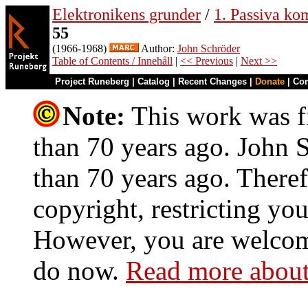
Elektronikens grunder
/
1. Passiva ko
55
(1966-1968)
Author:
John Schröder
Table of Contents / Innehåll
|
<< Previous
|
Next >>
Project Runeberg
|
Catalog
|
Recent Changes
|
Donate
|
Co
Note:
This work was fi
than 70 years ago. John S
than 70 years ago. Theref
copyright, restricting you
However, you are welcome
do now.
Read more about