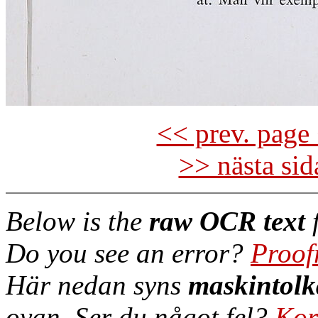
<< prev. page 
>> nästa si
Below is the
raw OCR text
f
Do you see an error?
Proof
Här nedan syns
maskintolk
ovan. Ser du något fel?
Kor