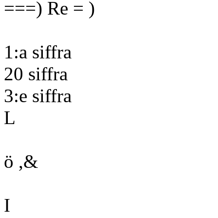
===) Re = )
1:a siffra
20 siffra
3:e siffra
L
ö ,&
I