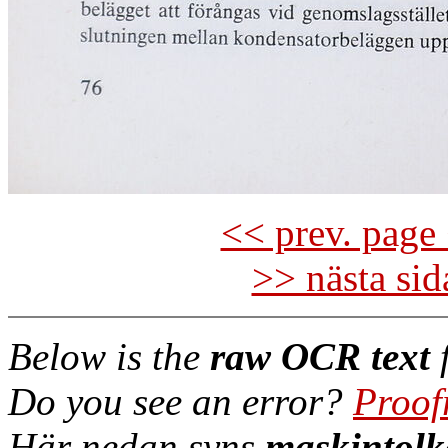
<< prev. page 
>> nästa si
Below is the
raw OCR text
f
Do you see an error?
Proof
Här nedan syns
maskintolk