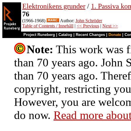
Elektronikens grunder
/
1. Passiva ko
76
(1966-1968)
Author:
John Schröder
Table of Contents / Innehåll
|
<< Previous
|
Next >>
Project Runeberg
|
Catalog
|
Recent Changes
|
Donate
|
Co
Note:
This work was fi
than 70 years ago. John S
than 70 years ago. Theref
copyright, restricting you
However, you are welcome
do now.
Read more about