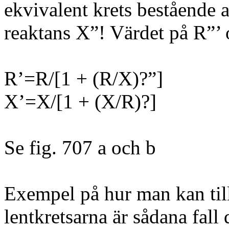
ekvivalent krets bestående a
reaktans X”! Värdet på R”’ 
R’=R/[1 + (R/X)?”]
X’=X/[1 + (X/R)?]
Se fig. 707 a och b
Exempel på hur man kan til
lentkretsarna är sådana fall