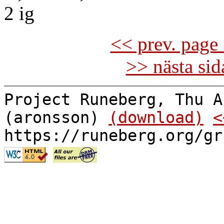
2 ig
<< prev. page 
>> nästa si
Project Runeberg, Thu A
(aronsson)
(download)
<
https://runeberg.org/gr