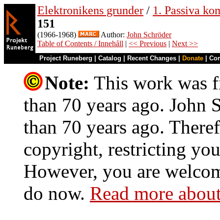
Elektronikens grunder
/
1. Passiva ko
151
(1966-1968)
Author:
John Schröder
Table of Contents / Innehåll
|
<< Previous
|
Next >>
Project Runeberg
|
Catalog
|
Recent Changes
|
Donate
|
Co
Note:
This work was fi
than 70 years ago. John S
than 70 years ago. Theref
copyright, restricting you
However, you are welcome
do now.
Read more about