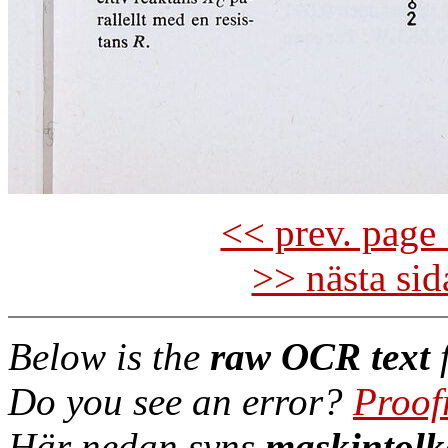
<< prev. page 
>> nästa si
Below is the
raw OCR text
f
Do you see an error?
Proof
Här nedan syns
maskintolk