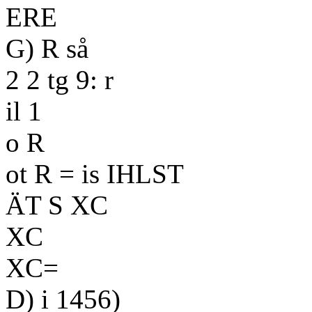
ERE
G) R så
2 2 tg 9: r
il 1
o R
ot R = is IHLST
ÄT S XC
XC
XC=
D) i 1456)