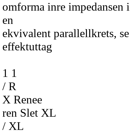
omforma inre impedansen i s
en
ekvivalent parallellkrets, se
effektuttag
1 1
/ R
X Renee
ren Slet XL
/ XL