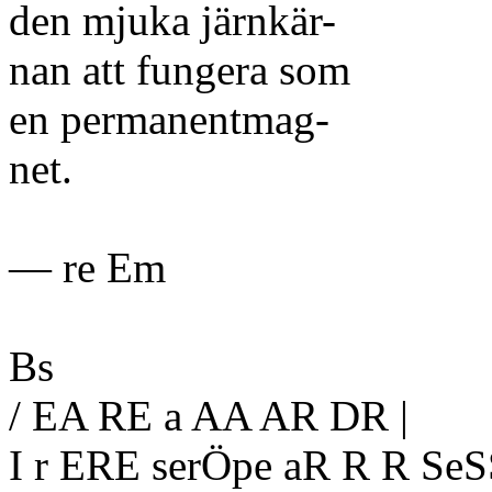
den mjuka järnkär-
nan att fungera som
en permanentmag-
net.
— re Em
Bs
/ EA RE a AA AR DR |
I r ERE serÖpe aR R R SeS