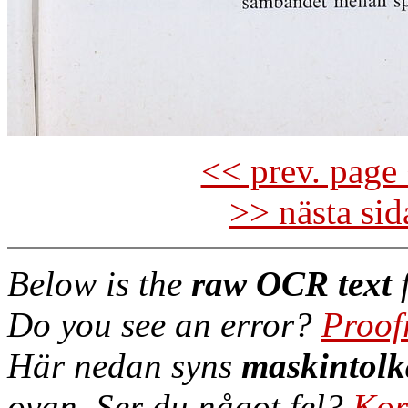
<< prev. page 
>> nästa si
Below is the
raw OCR text
f
Do you see an error?
Proof
Här nedan syns
maskintolk
ovan. Ser du något fel?
Kor