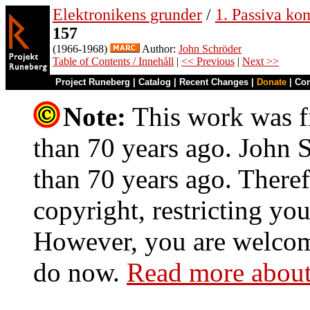
Elektronikens grunder
/
1. Passiva ko
157
(1966-1968)
Author:
John Schröder
Table of Contents / Innehåll
|
<< Previous
|
Next >>
Project Runeberg
|
Catalog
|
Recent Changes
|
Donate
|
Co
Note:
This work was fi
than 70 years ago. John S
than 70 years ago. Theref
copyright, restricting you
However, you are welcome
do now.
Read more about