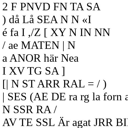
2 F PNVD FN TA SA
) då Lå SEA N N «I
é fa I ,/Z [ XY N IN NN
/ ae MATEN | N
a ANOR här Nea
I XV TG SA ]
[| N ST ARR RAL = / )
| SES (AE DE ra rg la forn 
N SSR RA /
AV TE SSL Är agat JRR B