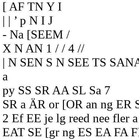
[ AF TN Y I
| | ’ p N I J
- Na [SEEM /
X N AN 1 / / 4 //
| N SEN S N SEE TS SAN
a
py SS SR AA SL Sa 7
SR a ÄR or [OR an ng ER
2 Ef EE je lg reed nee fle
EAT SE [gr ng ES EA FA 