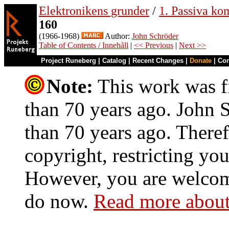
Elektronikens grunder
/
1. Passiva ko
160
(1966-1968)
Author:
John Schröder
Table of Contents / Innehåll
|
<< Previous
|
Next >>
Project Runeberg
|
Catalog
|
Recent Changes
|
Donate
|
Co
Note:
This work was fi
than 70 years ago. John S
than 70 years ago. Theref
copyright, restricting you
However, you are welcome
do now.
Read more about