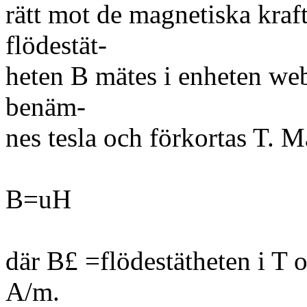
rätt mot de magnetiska kraf
flödestät-
heten B mätes i enheten we
benäm-
nes tesla och förkortas T. 
B=uH
där B£ =flödestätheten i T 
A/m.