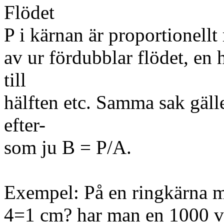
Flödet
P i kärnan är proportionellt
av ur fördubblar flödet, en 
till
hälften etc. Samma sak gälle
efter-
som ju B = P/A.
Exempel: På en ringkärna m
4=1 cm? har man en 1000 va