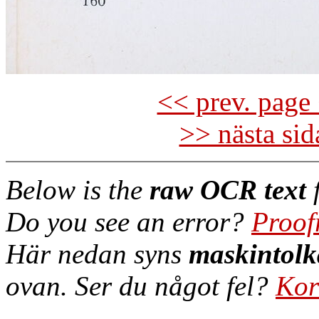
<< prev. page 
>> nästa si
Below is the
raw OCR text
f
Do you see an error?
Proof
Här nedan syns
maskintolk
ovan. Ser du något fel?
Kor