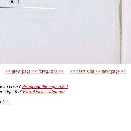
<< prev. page << föreg. sida <<
>> nästa sida >> next page >>
e an error?
Proofread the page now!
du något fel?
Korrekturläs sidan nu!
lästs.