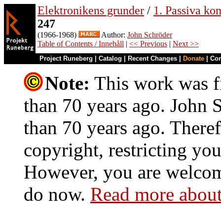
Elektronikens grunder
/
1. Passiva ko
247
(1966-1968)
Author:
John Schröder
Table of Contents / Innehåll
|
<< Previous
|
Next >>
Project Runeberg
|
Catalog
|
Recent Changes
|
Donate
|
Co
Note:
This work was fi
than 70 years ago. John S
than 70 years ago. Theref
copyright, restricting you
However, you are welcome
do now.
Read more about