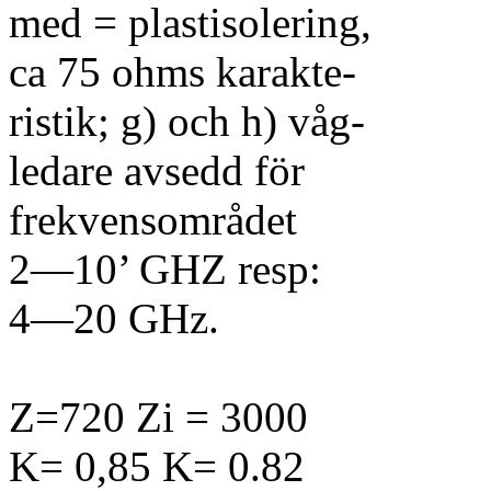
med = plastisolering,
ca 75 ohms karakte-
ristik; g) och h) våg-
ledare avsedd för
frekvensområdet
2—10’ GHZ resp:
4—20 GHz.
Z=720 Zi = 3000
K= 0,85 K= 0.82