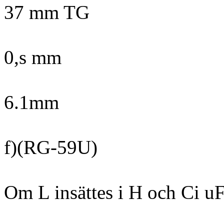
37 mm TG
0,s mm
6.1mm
f)(RG-59U)
Om L insättes i H och Ci uF