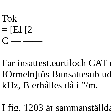
Tok
= [El [2
C — ——
Far insattest.eurtiloch CA
fOrmeln]tös Bunsattesub ud
kHz, B erhålles då i ”/m.
I fig. 1203 är sammanställd