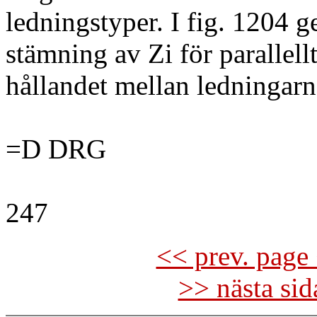
ledningstyper. I fig. 1204 g
stämning av Zi för parallel
hållandet mellan ledningar
=D DRG
247
<< prev. page 
>> nästa si