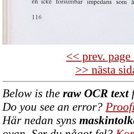
<< prev. page 
>> nästa si
Below is the
raw OCR text
f
Do you see an error?
Proof
Här nedan syns
maskintolk
ovan. Ser du något fel?
Kor