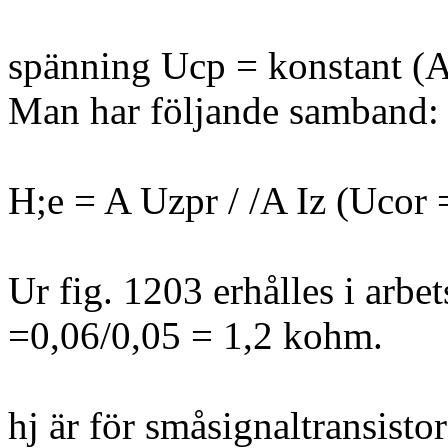
spänning Ucp = konstant (A
Man har följande samband:
H;e = A Uzpr / /A Iz (Ucor 
Ur fig. 1203 erhålles i arbe
=0,06/0,05 = 1,2 kohm.
hj är för småsignaltransist