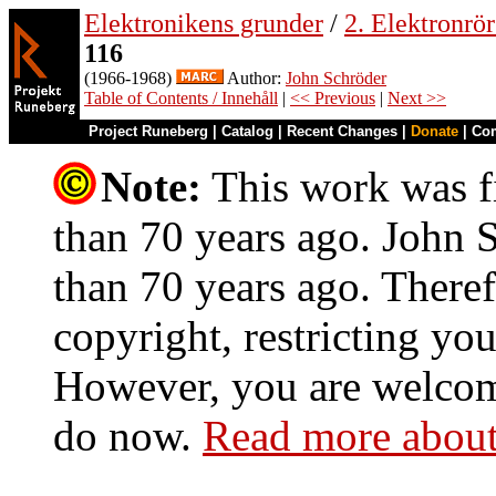
Elektronikens grunder
/
2. Elektronrö
116
(1966-1968)
Author:
John Schröder
Table of Contents / Innehåll
|
<< Previous
|
Next >>
Project Runeberg
|
Catalog
|
Recent Changes
|
Donate
|
Co
Note:
This work was fi
than 70 years ago. John S
than 70 years ago. Theref
copyright, restricting you
However, you are welcome
do now.
Read more about