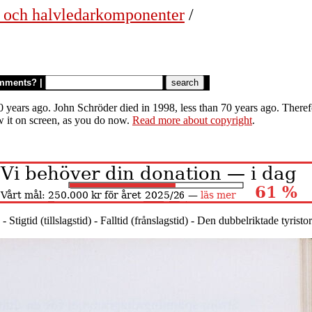
r och halvledarkomponenter
/
mments?
|
 years ago. John Schröder died in 1998, less than 70 years ago. Therefor
w it on screen, as you do now.
Read more about copyright
.
- Stigtid (tillslagstid) - Falltid (frånslagstid) - Den dubbelriktade tyristo