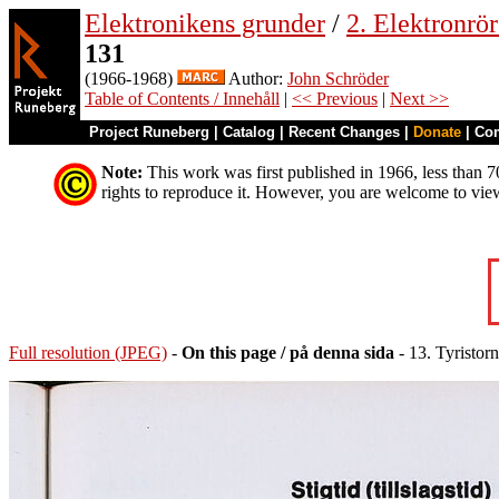
Elektronikens grunder
/
2. Elektronrö
131
(1966-1968)
Author:
John Schröder
Table of Contents / Innehåll
|
<< Previous
|
Next >>
Project Runeberg
|
Catalog
|
Recent Changes
|
Donate
|
Co
Note:
This work was first published in 1966, less than 70
rights to reproduce it. However, you are welcome to vie
Full resolution (JPEG)
-
On this page / på denna sida
- 13. Tyristorn 