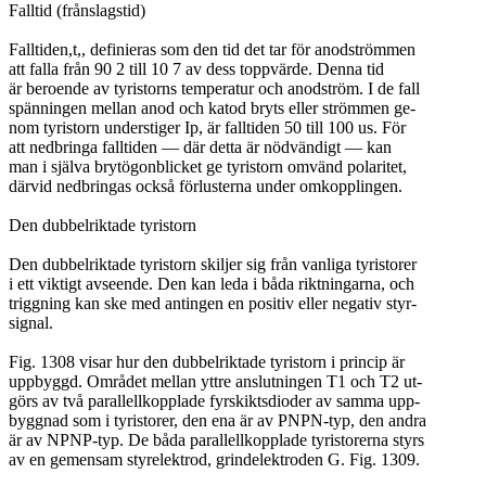
Falltid (frånslagstid)
Falltiden,t,, definieras som den tid det tar för anodströmmen
att falla från 90 2 till 10 7 av dess toppvärde. Denna tid
är beroende av tyristorns temperatur och anodström. I de fall
spänningen mellan anod och katod bryts eller strömmen ge-
nom tyristorn understiger Ip, är falltiden 50 till 100 us. För
att nedbringa falltiden — där detta är nödvändigt — kan
man i själva brytögonblicket ge tyristorn omvänd polaritet,
därvid nedbringas också förlusterna under omkopplingen.
Den dubbelriktade tyristorn
Den dubbelriktade tyristorn skiljer sig från vanliga tyristorer
i ett viktigt avseende. Den kan leda i båda riktningarna, och
triggning kan ske med antingen en positiv eller negativ styr-
signal.
Fig. 1308 visar hur den dubbelriktade tyristorn i princip är
uppbyggd. Området mellan yttre anslutningen T1 och T2 ut-
görs av två parallellkopplade fyrskiktsdioder av samma upp-
byggnad som i tyristorer, den ena är av PNPN-typ, den andra
är av NPNP-typ. De båda parallellkopplade tyristorerna styrs
av en gemensam styrelektrod, grindelektroden G. Fig. 1309.