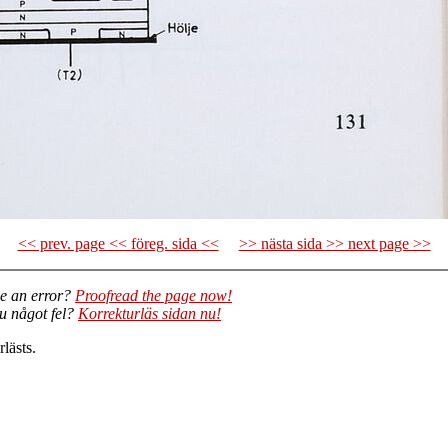
<< prev. page << föreg. sida <<
>> nästa sida >> next page >>
e an error?
Proofread the page now!
du något fel?
Korrekturläs sidan nu!
lästs.