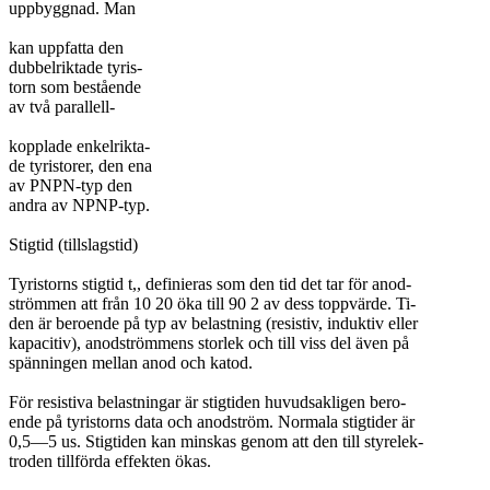
uppbyggnad. Man
kan uppfatta den
dubbelriktade tyris-
torn som bestående
av två parallell-
kopplade enkelrikta-
de tyristorer, den ena
av PNPN-typ den
andra av NPNP-typ.
Stigtid (tillslagstid)
Tyristorns stigtid t,, definieras som den tid det tar för anod-
strömmen att från 10 20 öka till 90 2 av dess toppvärde. Ti-
den är beroende på typ av belastning (resistiv, induktiv eller
kapacitiv), anodströmmens storlek och till viss del även på
spänningen mellan anod och katod.
För resistiva belastningar är stigtiden huvudsakligen bero-
ende på tyristorns data och anodström. Normala stigtider är
0,5—5 us. Stigtiden kan minskas genom att den till styrelek-
troden tillförda effekten ökas.