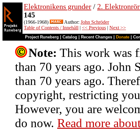
Elektronikens grunder
/
2. Elektronrö
145
(1966-1968)
Author:
John Schröder
Table of Contents / Innehåll
|
<< Previous
|
Next >>
Project Runeberg
|
Catalog
|
Recent Changes
|
Donate
|
Co
Note:
This work was fi
than 70 years ago. John S
than 70 years ago. Theref
copyright, restricting you
However, you are welcome
do now.
Read more about