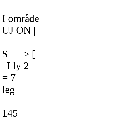
I område
UJ ON |
|
S — > [
| I ly 2
= 7
leg
145