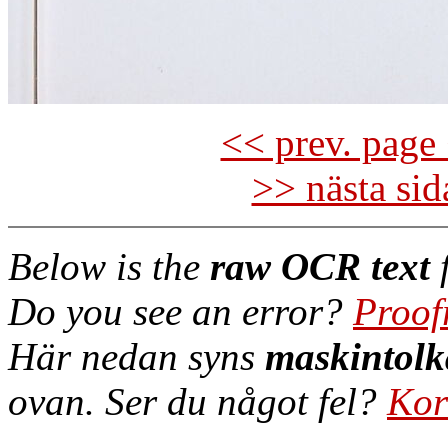
<< prev. page 
>> nästa si
Below is the
raw OCR text
f
Do you see an error?
Proof
Här nedan syns
maskintolk
ovan. Ser du något fel?
Kor