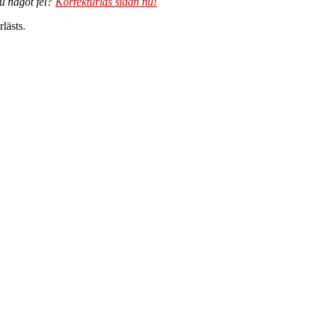
du något fel?
Korrekturläs sidan nu!
lästs.