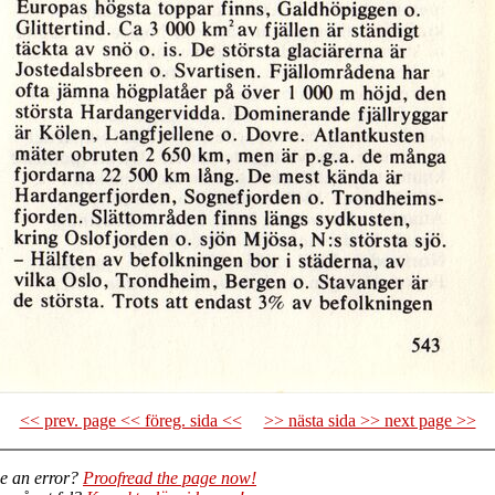
<< prev. page << föreg. sida <<
>> nästa sida >> next page >>
e an error?
Proofread the page now!