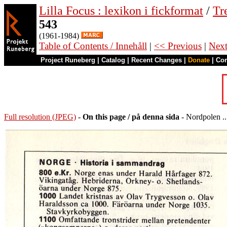
Lilla Focus : lexikon i fickformat
/
Tr
543
(1961-1984)
Table of Contents / Innehåll
|
<< Previous
|
Nex
Project Runeberg
|
Catalog
|
Recent Changes
|
Donate
|
Co
Full resolution (JPEG)
-
On this page / på denna sida
- Nordpolen ..