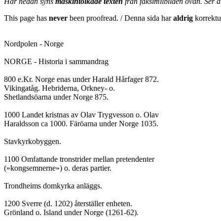
Här nedan syns
maskintolkade texten
från faksimilbilden ovan. Ser 
This page has
never
been proofread. / Denna sida har
aldrig
korrektur
Nordpolen - Norge

NORGE - Historia i sammandrag

800 e.Kr. Norge enas under Harald Hårfager 872.

Vikingatåg. Hebriderna, Orkney- o.

Shetlandsöarna under Norge 875.

1000 Landet kristnas av Olav Trygvesson o. Olav

Haraldsson ca 1000. Färöarna under Norge 1035.

Stavkyrkobyggen.

1100 Omfattande tronstrider mellan pretendenter

(»kongsemnerne») o. deras partier.

Trondheims domkyrka anläggs.

1200 Sverre (d. 1202) återställer enheten.

Grönland o. Island under Norge (1261-62).
