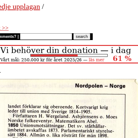
edje upplagan
/
t >>
mments?
|
.