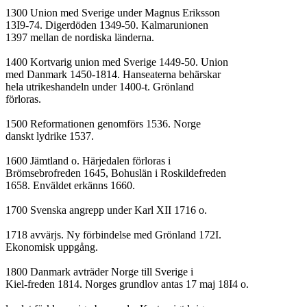
1300 Union med Sverige under Magnus Eriksson

13I9-74. Digerdöden 1349-50. Kalmarunionen

1397 mellan de nordiska länderna.

1400 Kortvarig union med Sverige 1449-50. Union

med Danmark 1450-1814. Hanseaterna behärskar

hela utrikeshandeln under 1400-t. Grönland

förloras.

1500 Reformationen genomförs 1536. Norge

danskt lydrike 1537.

1600 Jämtland o. Härjedalen förloras i

Brömsebrofreden 1645, Bohuslän i Roskildefreden

1658. Enväldet erkänns 1660.

1700 Svenska angrepp under Karl XII 1716 o.

1718 avvärjs. Ny förbindelse med Grönland 172I.

Ekonomisk uppgång.

1800 Danmark avträder Norge till Sverige i

Kiel-freden 1814. Norges grundlov antas 17 maj 18I4 o.
