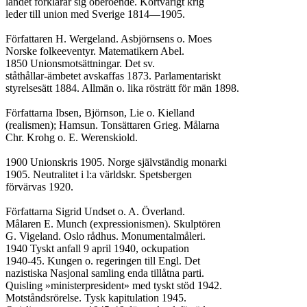
landet förklarar sig oberoende. Kortvarigt krig

leder till union med Sverige 1814—1905.

Författaren H. Wergeland. Asbjörnsens o. Moes

Norske folkeeventyr. Matematikern Abel.

1850 Unionsmotsättningar. Det sv.

ståthållar-ämbetet avskaffas 1873. Parlamentariskt

styrelsesätt 1884. Allmän o. lika rösträtt för män 1898.

Författarna Ibsen, Björnson, Lie o. Kielland

(realismen); Hamsun. Tonsättaren Grieg. Målarna

Chr. Krohg o. E. Werenskiold.

1900 Unionskris 1905. Norge självständig monarki

1905. Neutralitet i l:a världskr. Spetsbergen

förvärvas 1920.

Författarna Sigrid Undset o. A. Överland.

Målaren E. Munch (expressionismen). Skulptören

G. Vigeland. Oslo rådhus. Monumentalmåleri.

1940 Tyskt anfall 9 april 1940, ockupation

1940-45. Kungen o. regeringen till Engl. Det

nazistiska Nasjonal samling enda tillåtna parti.

Quisling »ministerpresident» med tyskt stöd 1942.

Motståndsrörelse. Tysk kapitulation 1945.
