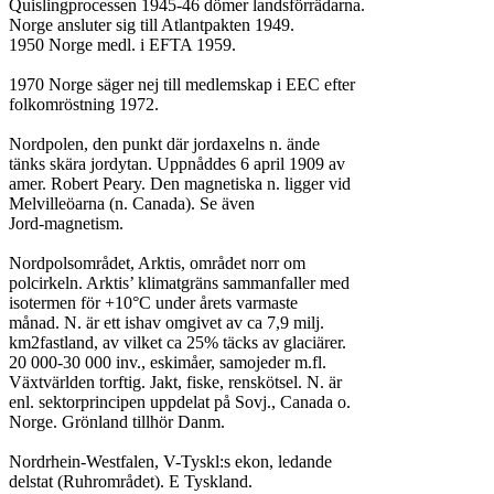
Quislingprocessen 1945-46 dömer landsförrädarna.

Norge ansluter sig till Atlantpakten 1949.

1950 Norge medl. i EFTA 1959.

1970 Norge säger nej till medlemskap i EEC efter

folkomröstning 1972.

Nordpolen, den punkt där jordaxelns n. ände

tänks skära jordytan. Uppnåddes 6 april 1909 av

amer. Robert Peary. Den magnetiska n. ligger vid

Melvilleöarna (n. Canada). Se även

Jord-magnetism.

Nordpolsområdet, Arktis, området norr om

polcirkeln. Arktis’ klimatgräns sammanfaller med

isotermen för +10°C under årets varmaste

månad. N. är ett ishav omgivet av ca 7,9 milj.

km2fastland, av vilket ca 25% täcks av glaciärer.

20 000-30 000 inv., eskimåer, samojeder m.fl.

Växtvärlden torftig. Jakt, fiske, renskötsel. N. är

enl. sektorprincipen uppdelat på Sovj., Canada o.

Norge. Grönland tillhör Danm.

Nordrhein-Westfalen, V-Tyskl:s ekon, ledande

delstat (Ruhrområdet). E Tyskland.
