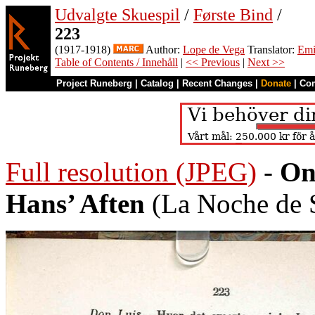
Udvalgte Skuespil
/
Første Bind
/
223
(1917-1918)
Author:
Lope de Vega
Translator:
Emi
Table of Contents / Innehåll
|
<< Previous
|
Next >>
Project Runeberg
|
Catalog
|
Recent Changes
|
Donate
|
Co
Full resolution (JPEG)
-
On
Hans’ Aften
(La Noche de S