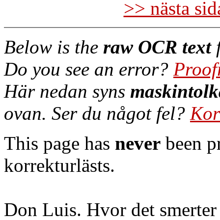
>> nästa si
Below is the
raw OCR text
f
Do you see an error?
Proof
Här nedan syns
maskintolk
ovan. Ser du något fel?
Kor
This page has
never
been pr
korrekturlästs.
Don Luis. Hvor det smerter