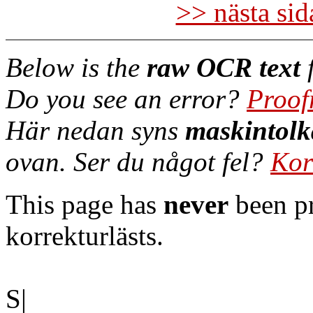
>> nästa si
Below is the
raw OCR text
f
Do you see an error?
Proof
Här nedan syns
maskintolk
ovan. Ser du något fel?
Kor
This page has
never
been pr
korrekturlästs.
S|