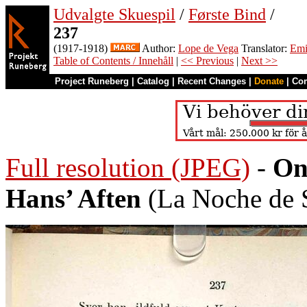
Udvalgte Skuespil
/
Første Bind
/
237
(1917-1918)
Author:
Lope de Vega
Translator:
Emi
Table of Contents / Innehåll
|
<< Previous
|
Next >>
Project Runeberg
|
Catalog
|
Recent Changes
|
Donate
|
Co
Full resolution (JPEG)
-
On
Hans’ Aften
(La Noche de 