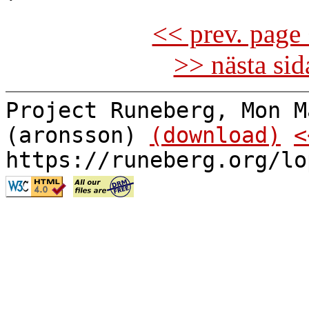
<< prev. page 
>> nästa si
Project Runeberg, Mon M
(aronsson)
(download)
<
https://runeberg.org/lo