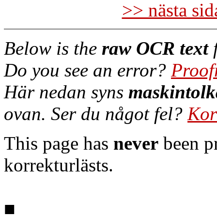
>> nästa si
Below is the
raw OCR text
f
Do you see an error?
Proof
Här nedan syns
maskintolk
ovan. Ser du något fel?
Kor
This page has
never
been pr
korrekturlästs.
■