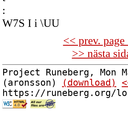
:
W7S I i \UU
<< prev. page 
>> nästa si
Project Runeberg, Mon M
(aronsson)
(download)
<
https://runeberg.org/lo