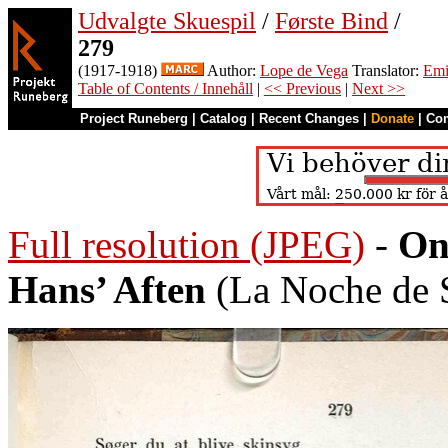
Udvalgte Skuespil
/
Første Bind
/
279
(1917-1918)
Author:
Lope de Vega
Translator:
Emi
Table of Contents / Innehåll
|
<< Previous
|
Next >>
Project Runeberg
|
Catalog
|
Recent Changes
|
Donate
|
Co
Full resolution (JPEG)
-
On
Hans’ Aften
(La Noche de S