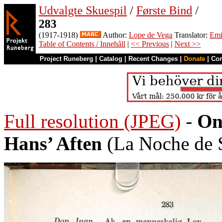
Udvalgte Skuespil
/
Første Bind
/
283
(1917-1918)
Author:
Lope de Vega
Translator:
Emi
Table of Contents / Innehåll
|
<< Previous
|
Next >>
Project Runeberg
|
Catalog
|
Recent Changes
|
Donate
|
Co
Full resolution (JPEG)
-
On
Hans’ Aften
(La Noche de S