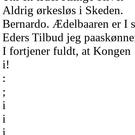
Aldrig ørkesløs i Skeden.
Bernardo. Ædelbaaren er I s
Eders Tilbud jeg paaskønne
I fortjener fuldt, at Kongen
i!
:
;
i
i
i