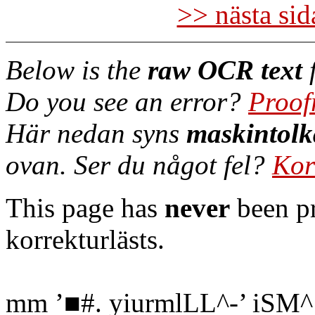
>> nästa si
Below is the
raw OCR text
f
Do you see an error?
Proof
Här nedan syns
maskintolk
ovan. Ser du något fel?
Kor
This page has
never
been pr
korrekturlästs.
mm ’■#. yiurmlLL^-’ iSM^