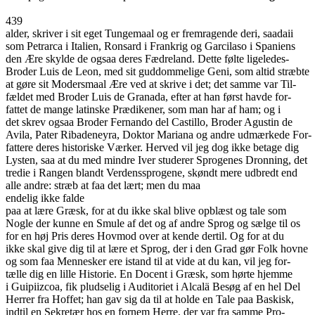
439
alder, skriver i sit eget Tungemaal og er fremragende deri, saadaii
som Petrarca i Italien, Ronsard i Frankrig og Garcilaso i Spaniens
den Ære skylde de ogsaa deres Fædreland. Dette følte ligeledes-
Broder Luis de Leon, med sit guddommelige Geni, som altid stræbte
at gøre sit Modersmaal Ære ved at skrive i det; det samme var Til-
fældet med Broder Luis de Granada, efter at han først havde for-
fattet de mange latinske Prædikener, som man har af ham; og i
det skrev ogsaa Broder Fernando del Castillo, Broder Agustin de
Avila, Pater Ribadeneyra, Doktor Mariana og andre udmærkede For-
fattere deres historiske Værker. Herved vil jeg dog ikke betage dig
Lysten, saa at du med mindre Iver studerer Sprogenes Dronning, det
tredie i Rangen blandt Verdenssprogene, skøndt mere udbredt end
alle andre: stræb at faa det lært; men du maa
endelig ikke falde
paa at lære Græsk, for at du ikke skal blive opblæst og tale som
Nogle der kunne en Smule af det og af andre Sprog og sælge til os
for en høj Pris deres Hovmod over at kende dertil. Og for at du
ikke skal give dig til at lære et Sprog, der i den Grad gør Folk hovne
og som faa Mennesker ere istand til at vide at du kan, vil jeg for-
tælle dig en lille Historie. En Docent i Græsk, som hørte hjemme
i Guipiizcoa, fik pludselig i Auditoriet i Alcalä Besøg af en hel Del
Herrer fra Hoffet; han gav sig da til at holde en Tale paa Baskisk,
indtil en Sekretær hos en fornem Herre, der var fra samme Pro-