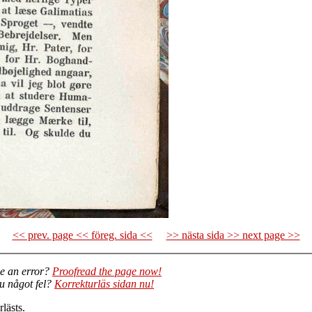
<< prev. page << föreg. sida <<
>> nästa sida >> next page >>
e an error?
Proofread the page now!
du något fel?
Korrekturläs sidan nu!
lästs.