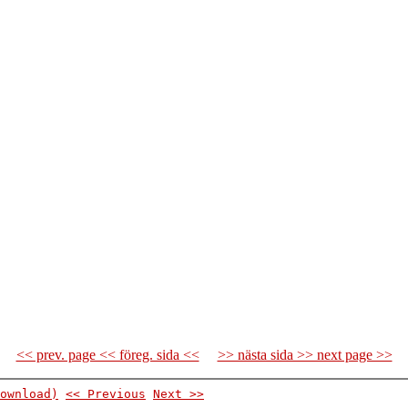
<< prev. page << föreg. sida <<
>> nästa sida >> next page >>
ownload)
<< Previous
Next >>