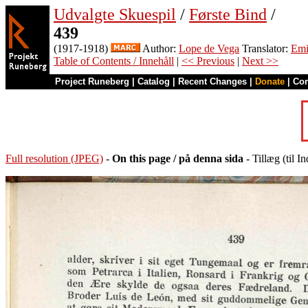
Udvalgte Skuespil
/
Første Bind
/
439
(1917-1918)
Author:
Lope de Vega
Translator:
Emi
Table of Contents / Innehåll
|
<< Previous
|
Next >>
Project Runeberg
|
Catalog
|
Recent Changes
|
Donate
|
Co
Full resolution (JPEG)
-
On this page / på denna sida
- Tillæg (til I