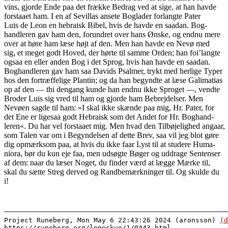
vins, gjorde Ende paa det frække Bedrag ved at sige, at han havde
forstaaet ham. I en af Sevillas ansete Boglader forlangte Pater
Luis de Leon en hebraisk Bibel, hvis de havde en saadan. Bog-
handleren gav ham den, forundret over hans Ønske, og endnu mere
over at høre ham læse højt af den. Men han havde en Nevø med
sig, et meget godt Hoved, der hørte til samme Orden; han foi’langte
ogsaa en eller anden Bog i det Sprog, hvis han havde en saadan.
Boghandleren gav ham saa Davids Psalmer, trykt med herlige Typer
hos den fortræffelige Plantin; og da han begyndte at læse Galimatias
op af den — thi dengang kunde han endnu ikke Sproget —, vendte
Broder Luis sig vred til ham og gjorde ham Bebrejdelser. Men
Nevøen sagde til ham: »I skal ikke skænde paa mig, Hr. Pater, for
det Ene er ligesaa godt Hebraisk som det Andet for Hr. Boghand-
leren«. Du har vel forstaaet mig. Men hvad den Tilbøjelighed angaar,
som Talen var om i Begyndelsen af dette Brev, saa vil jeg blot gøre
dig opmærksom paa, at hvis du ikke faar Lyst til at studere Huma-
niora, bør du kun eje faa, men udsøgte Bøger og uddrage Sentenser
af dem: naar du læser Noget, du finder værd at lægge Mærke til,
skal du sætte Streg derved og Randbemærkninger til. Og skulde du
i!
Project Runeberg, Mon May 6 22:43:26 2024 (aronsson)
(d
https://runeberg.org/lopeskue/1/0443.html