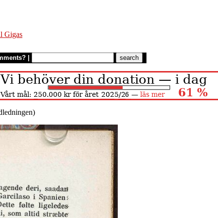
l Gigas
mments?
|
ndledningen)