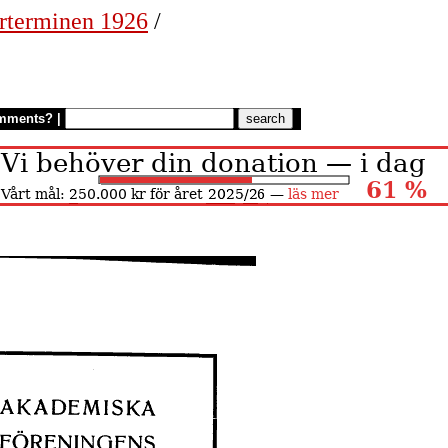
rterminen 1926
/
mments?
|