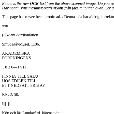
Below is the
raw OCR text
from the above scanned image. Do you se
Här nedan syns
maskintolkade texten
från faksimilbilden ovan. Ser 
This page has
never
been proofread. / Denna sida har
aldrig
korrektur
xxu
(Kk^ant ^^rrlionfàtion.
SmvdagåvMuset. 1106.
AKADEMISKA
FÖRENINGENS
1 8 3 0—1 911
FINNES TILL SALU
HOS EDILEN TILL
ETT NEDSATT PRIS AV
KR. 2: 50.
Ii|||||||||
Köp och läs Lundagård, kårens tidni