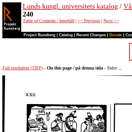
Lunds kungl. universitets katalog
/
Vå
240
Table of Contents / Innehåll
|
<< Previous
|
Next >>
Project Runeberg
|
Catalog
|
Recent Changes
|
Donate
|
Co
Full resolution (TIFF)
-
On this page / på denna sida
- Sidor ...