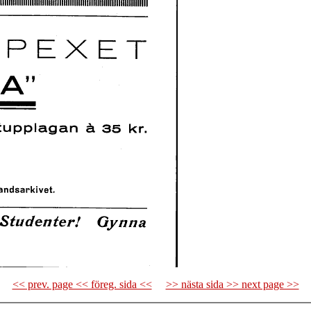
<< prev. page << föreg. sida <<
>> nästa sida >> next page >>