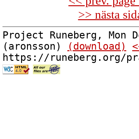
<< prev. page 
>> nästa si
Project Runeberg, Mon D
(aronsson)
(download)
<
https://runeberg.org/pr