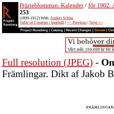
Prärieblomman. Kalender
/
för 1902.
253
(1899-1912) With:
Anders Schön
Table of Contents / Innehåll
|
<< Previous
|
Next >>
Project Runeberg
|
Catalog
|
Recent Changes
|
Donate
|
Co
Full resolution (JPEG)
-
On
Främlingar. Dikt af Jakob 