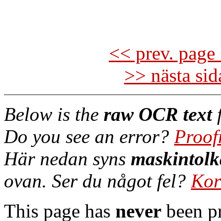
<< prev. page 
>> nästa si
Below is the
raw OCR text
f
Do you see an error?
Proof
Här nedan syns
maskintolk
ovan. Ser du något fel?
Kor
This page has
never
been pr