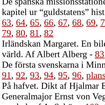
De spanska missionsstatione
kapitel ur “guldstatens” his
63
,
64
,
65
,
66
,
67
,
68
,
69
,
7
79
,
80
,
81
,
82
Irländskan Margaret. En bil
värld. Af Albert Alberg
-
83
De första svenskarna i Min
91
,
92
,
93
,
94
,
95
,
96
,
plan
På hafvet. Dikt af Hjalmar
Generalmajor Ernst von Veg