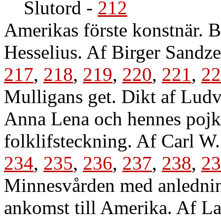
Slutord
-
212
Amerikas förste konstnär. Bi
Hesselius. Af Birger Sandz
217
,
218
,
219
,
220
,
221
,
22
Mulligans get. Dikt af Lud
Anna Lena och hennes pojk
folklifsteckning. Af Carl W
234
,
235
,
236
,
237
,
238
,
23
Minnesvården med anledning
ankomst till Amerika. Af La