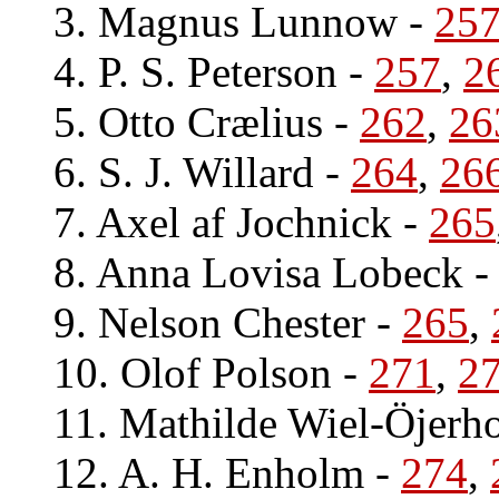
3. Magnus Lunnow
-
25
4. P. S. Peterson
-
257
,
2
5. Otto Crælius
-
262
,
26
6. S. J. Willard
-
264
,
26
7. Axel af Jochnick
-
265
8. Anna Lovisa Lobeck
9. Nelson Chester
-
265
,
10. Olof Polson
-
271
,
2
11. Mathilde Wiel-Öjerh
12. A. H. Enholm
-
274
,