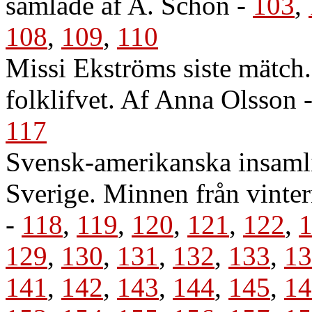
samlade af A. Schön
-
103
,
108
,
109
,
110
Missi Ekströms siste mätch.
folklifvet. Af Anna Olsson
117
Svensk-amerikanska insamli
Sverige. Minnen från vint
-
118
,
119
,
120
,
121
,
122
,
129
,
130
,
131
,
132
,
133
,
13
141
,
142
,
143
,
144
,
145
,
14