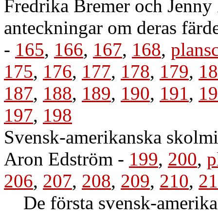
Fredrika Bremer och Jenny 
anteckningar om deras färde
-
165
,
166
,
167
,
168
,
plans
175
,
176
,
177
,
178
,
179
,
18
187
,
188
,
189
,
190
,
191
,
19
197
,
198
Svensk-amerikanska skolmin
Aron Edström
-
199
,
200
,
p
206
,
207
,
208
,
209
,
210
,
21
De första svensk-amerika