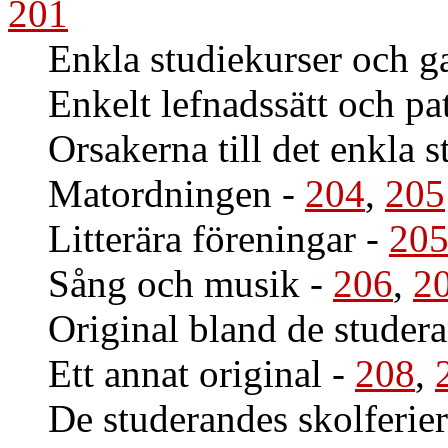
201
Enkla studiekurser och g
Enkelt lefnadssätt och pat
Orsakerna till det enkla s
Matordningen
-
204
,
205
Litterära föreningar
-
20
Sång och musik
-
206
,
2
Original bland de studer
Ett annat original
-
208
,
De studerandes skolferier