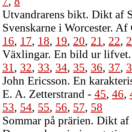
7
,
8
Utvandrarens bikt. Dikt af 
Svenskarne i Worcester. Af
16
,
17
,
18
,
19
,
20
,
21
,
22
,
2
Växlingar. En bild ur lifvet
31
,
32
,
33
,
34
,
35
,
36
,
37
,
3
John Ericsson. En karakteri
E. A. Zetterstrand
-
45
,
46
,
53
,
54
,
55
,
56
,
57
,
58
Sommar på prärien. Dikt af