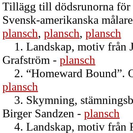
Tillägg till dödsrunorna fö
Svensk-amerikanska målares
plansch
,
plansch
,
plansch
1. Landskap, motiv från 
Grafström
-
plansch
2. “Homeward Bound”. Ol
plansch
3. Skymning, stämningsbi
Birger Sandzen
-
plansch
4. Landskap, motiv från 