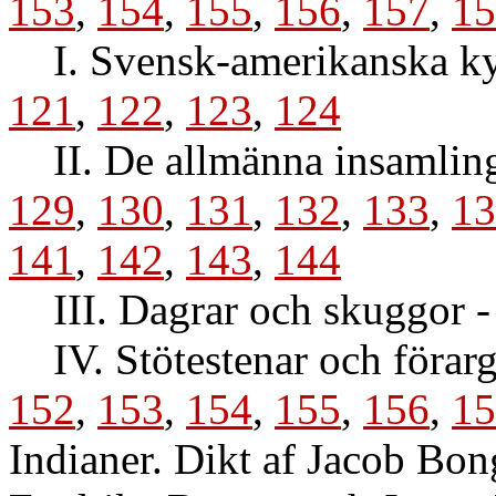
153
,
154
,
155
,
156
,
157
,
15
I. Svensk-amerikanska k
121
,
122
,
123
,
124
II. De allmänna insamlin
129
,
130
,
131
,
132
,
133
,
13
141
,
142
,
143
,
144
III. Dagrar och skuggor
IV. Stötestenar och förar
152
,
153
,
154
,
155
,
156
,
15
Indianer. Dikt af Jacob Bo