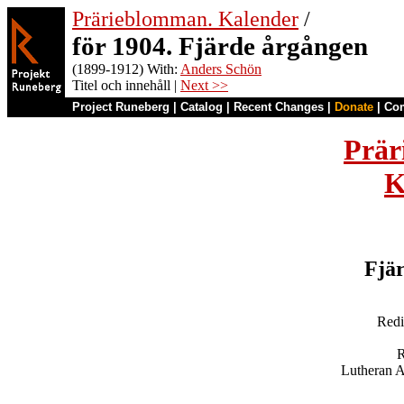
Prärieblomman. Kalender
/
för 1904. Fjärde årgången
(1899-1912) With:
Anders Schön
Titel och innehåll |
Next >>
Project Runeberg
|
Catalog
|
Recent Changes
|
Donate
|
Co
Prär
K
Fjä
Redi
R
Lutheran A