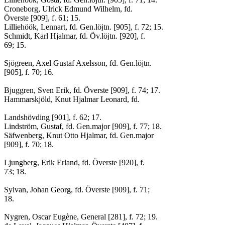
Croneborg, Ulrick Edmund Wilhelm, fd.
Överste [909], f. 61; 15.
Lilliehöök, Lennart, fd. Gen.löjtn. [905], f. 72; 15.
Schmidt, Karl Hjalmar, fd. Öv.löjtn. [920], f.
69; 15.
Sjögreen, Axel Gustaf Axelsson, fd. Gen.löjtn.
[905], f. 70; 16.
Bjuggren, Sven Erik, fd. Överste [909], f. 74; 17.
Hammarskjöld, Knut Hjalmar Leonard, fd.
Landshövding [901], f. 62; 17.
Lindström, Gustaf, fd. Gen.major [909], f. 77; 18.
Säfwenberg, Knut Otto Hjalmar, fd. Gen.major
[909], f. 70; 18.
Ljungberg, Erik Erland, fd. Överste [920], f.
73; 18.
Sylvan, Johan Georg, fd. Överste [909], f. 71;
18.
Nygren, Oscar Eugène, General [281], f. 72; 19.