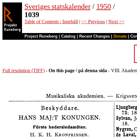
Sveriges statskalender
/
1950
/
1039
Table of Contents / Innehåll
|
<< Previous
|
Next >>
Project Runeberg
|
Catalog
|
Recent Changes
|
Donate
|
Co
Full resolution (TIFF)
-
On this page / på denna sida
- VIII. Akadem