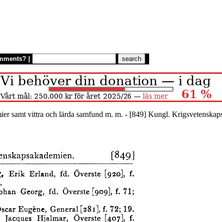
mments?
|
ier samt vittra och lärda samfund m. m. - [849] Kungl. Krigsvetenska