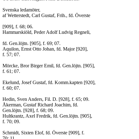
Svenska ledamöter,
af Wetterstedt, Carl Gustaf, Frih., fd. Överste
[909], f. 68; 06.
Hammarskiöld, Peder Adolf Ludvig Regneli,
fd. Gen.löjtn. [905], f. 69; 07.
Aquilon, Ernst Otto Johan, fd. Major [920],
f. 57; 07.
Mörcke, Bror Birger Emil, fd. Gen.löjtn. [905],
f. 61; 07.
Ekelund, Josef Gustaf, fd. Komm.kapten [920],
f. 60; 07.
Hedin, Sven Anders, Fil. D. [928], f. 65; 09.
Åkerman, Gustaf Richard Joachim, fd.
Gen.löjtn. [928], f. 68; 09.
Hultkrantz, Axel Fredrik, fd. Gen.löjtn. [905],
f. 70; 09.
Schmidt, Sixten Elof, fd. Överste [909], f.
70; 11.