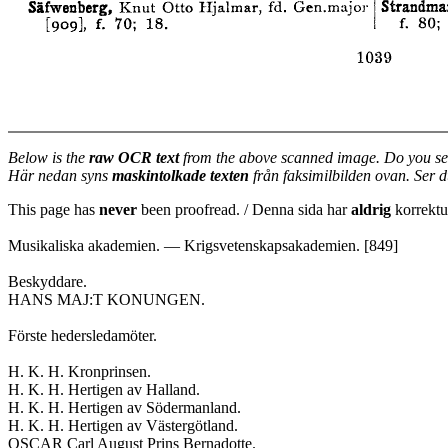
Below is the
raw OCR text
from the above scanned image. Do you se
Här nedan syns
maskintolkade texten
från faksimilbilden ovan. Ser 
This page has
never
been proofread. / Denna sida har
aldrig
korrektur
Musikaliska akademien. — Krigsvetenskapsakademien. [849]
Beskyddare.
HANS MAJ:T KONUNGEN.
Förste hedersledamöter.
H. K. H. Kronprinsen.
H. K. H. Hertigen av Halland.
H. K. H. Hertigen av Södermanland.
H. K. H. Hertigen av Västergötland.
OSCAR Carl August Prins Bernadotte.