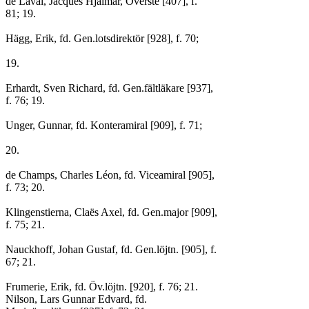
de Laval, Jacques Hjalmar, Överste [407], f.
81; 19.
Hägg, Erik, fd. Gen.lotsdirektör [928], f. 70;
19.
Erhardt, Sven Richard, fd. Gen.fältläkare [937],
f. 76; 19.
Unger, Gunnar, fd. Konteramiral [909], f. 71;
20.
de Champs, Charles Léon, fd. Viceamiral [905],
f. 73; 20.
Klingenstierna, Claës Axel, fd. Gen.major [909],
f. 75; 21.
Nauckhoff, Johan Gustaf, fd. Gen.löjtn. [905], f.
67; 21.
Frumerie, Erik, fd. Öv.löjtn. [920], f. 76; 21.
Nilson, Lars Gunnar Edvard, fd.