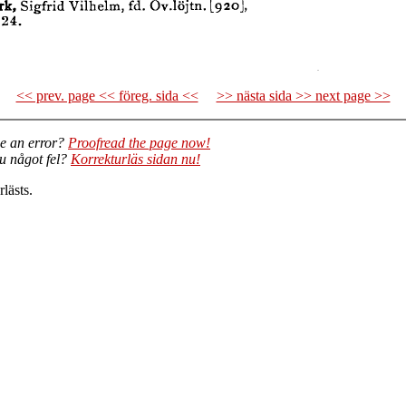
<< prev. page << föreg. sida <<
>> nästa sida >> next page >>
e an error?
Proofread the page now!
du något fel?
Korrekturläs sidan nu!
lästs.