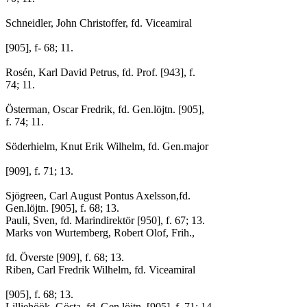
Schneidler, John Christoffer, fd. Viceamiral
[905], f- 68; 11.
Rosén, Karl David Petrus, fd. Prof. [943], f.
74; 11.
Österman, Oscar Fredrik, fd. Gen.löjtn. [905],
f. 74; 11.
Söderhielm, Knut Erik Wilhelm, fd. Gen.major
[909], f. 71; 13.
Sjögreen, Carl August Pontus Axelsson,fd.
Gen.löjtn. [905], f. 68; 13.
Pauli, Sven, fd. Marindirektör [950], f. 67; 13.
Marks von Wurtemberg, Robert Olof, Frih.,
fd. Överste [909], f. 68; 13.
Riben, Carl Fredrik Wilhelm, fd. Viceamiral
[905], f. 68; 13.
Lilliehöök, Gösta, fd. Gen.löjtn. [905], f. 71; 14.