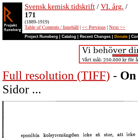
Svensk kemisk tidskrift
/
VI. årg.
/
171
(1889-1919)
Table of Contents / Innehåll
|
<< Previous
|
Next >>
Project Runeberg
|
Catalog
|
Recent Changes
|
Donate
|
Co
Full resolution (TIFF)
-
On 
Sidor ...