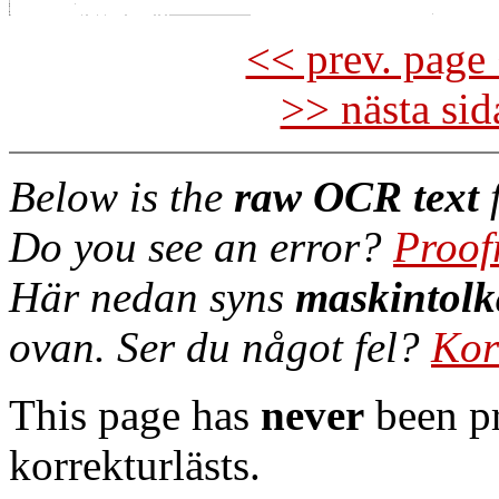
<< prev. page 
>> nästa si
Below is the
raw OCR text
f
Do you see an error?
Proof
Här nedan syns
maskintolk
ovan. Ser du något fel?
Kor
This page has
never
been pr
korrekturlästs.