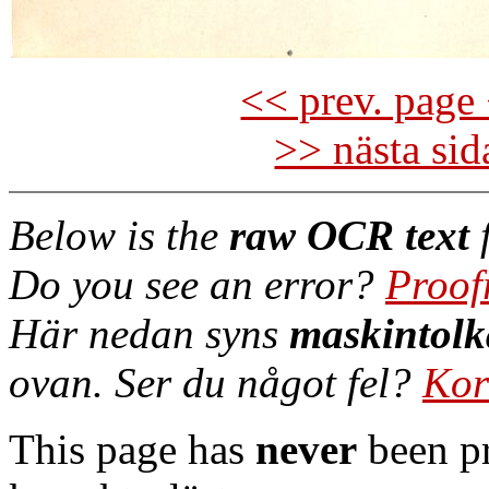
<< prev. page 
>> nästa si
Below is the
raw OCR text
f
Do you see an error?
Proof
Här nedan syns
maskintolk
ovan. Ser du något fel?
Kor
This page has
never
been pr