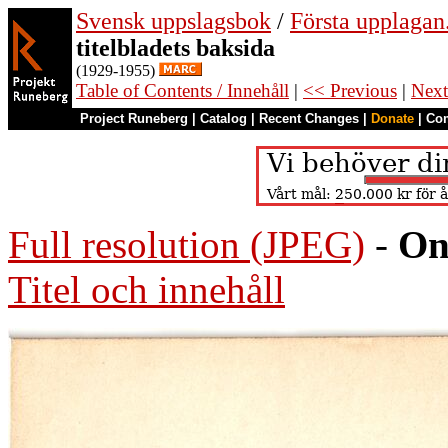
Svensk uppslagsbok
/
Första upplagan
titelbladets baksida
(1929-1955)
Table of Contents / Innehåll
|
<< Previous
|
Next
Project Runeberg
|
Catalog
|
Recent Changes
|
Donate
|
Co
Full resolution (JPEG)
-
On
Titel och innehåll