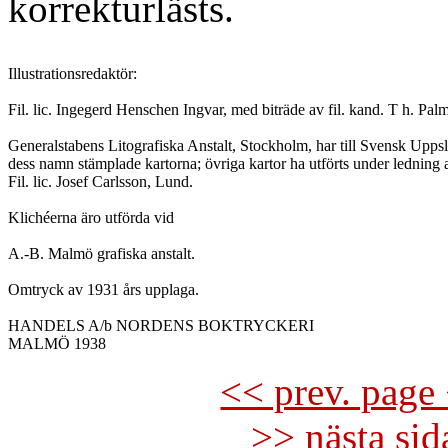
korrekturlästs.
Illustrationsredaktör:

Fil. lic. Ingegerd Henschen Ingvar, med biträde av fil. kand. T h. Palm.
Generalstabens Litografiska Anstalt, Stockholm, har till Svensk Uppsl
dess namn stämplade kartorna; övriga kartor ha utförts under ledning a
Fil. lic. Josef Carlsson, Lund.

Klichéerna äro utförda vid

A.-B. Malmö grafiska anstalt.

Omtryck av 1931 års upplaga.

HANDELS A/b NORDENS BOKTRYCKERI

<< prev. page 
>> nästa si