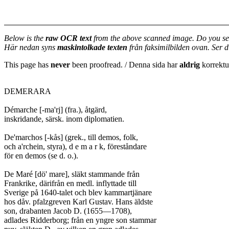
Below is the
raw OCR text
from the above scanned image. Do you se
Här nedan syns
maskintolkade texten
från faksimilbilden ovan. Ser 
This page has
never
been proofread. / Denna sida har
aldrig
korrektur
DEMERARA

Démarche [-ma'rj] (fra.), åtgärd,

inskridande, särsk. inom diplomatien.

De'marchos [-kås] (grek., till demos, folk,

och a'rchein, styra), d e m a r k, föreståndare

för en demos (se d. o.).

De Maré [dö' mare], släkt stammande från

Frankrike, därifrån en medl. inflyttade till

Sverige på 1640-talet och blev kammartjänare

hos dåv. pfalzgreven Karl Gustav. Hans äldste

son, drabanten Jacob D. (1655—1708),

adlades Ridderborg; från en yngre son stammar
