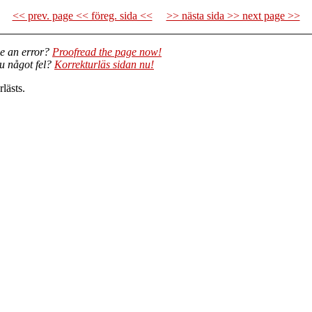
<< prev. page << föreg. sida <<
>> nästa sida >> next page >>
e an error?
Proofread the page now!
du något fel?
Korrekturläs sidan nu!
lästs.