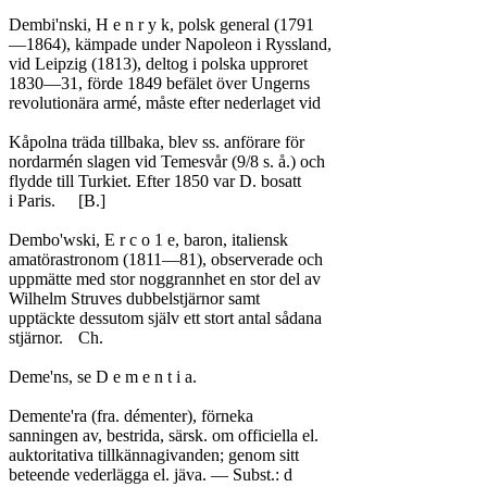
Dembi'nski, H e n r y k, polsk general (1791

—1864), kämpade under Napoleon i Ryssland,

vid Leipzig (1813), deltog i polska upproret

1830—31, förde 1849 befälet över Ungerns

revolutionära armé, måste efter nederlaget vid

Kåpolna träda tillbaka, blev ss. anförare för

nordarmén slagen vid Temesvår (9/8 s. å.) och

flydde till Turkiet. Efter 1850 var D. bosatt

i Paris.	[B.]

Dembo'wski, E r c o 1 e, baron, italiensk

amatörastronom (1811—81), observerade och

uppmätte med stor noggrannhet en stor del av

Wilhelm Struves dubbelstjärnor samt

upptäckte dessutom själv ett stort antal sådana

stjärnor.	Ch.

Deme'ns, se D e m e n t i a.

Demente'ra (fra. démenter), förneka

sanningen av, bestrida, särsk. om officiella el.

auktoritativa tillkännagivanden; genom sitt

beteende vederlägga el. jäva. — Subst.: d
