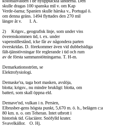
kolonialvälden i de nyupptäckta länderna. Den

skulle dragas 100 spanska mil v. om Kap

Verde-öarna; Spanien skulle härska v., Portugal ö.

om denna gräns. 1494 flyttades den 270 mil

längre åt v.	I. A.

2)	Krigsv., geografisk linje, som under viss

överenskommen tid, t. ex. under

vapenstillestånd, icke får av någondera parten

överskridas. D. förekommer även vid dubbelsidiga

fält-tjänstövningar för reglerande i tid och rum

av de första sammanstötningarna. T. H-m.

Demarkationsström, se

Elektrofysiologi.

Demaske'ra, taga bort masken, avslöja,

blotta; krigsv., nu mindre brukligt: blotta, om

batteri, som skall öppna eld.

Demave'nd, vulkan i n. Persien,

Elbrusber-gens högsta punkt, 5,670 m. ö. h., belägen c:a

80 km. n. o. om Teheran. Intet utbrott i

historisk tid. Glaciärer. Snöfylld krater.

Svavelkällor.	O. Hj.
