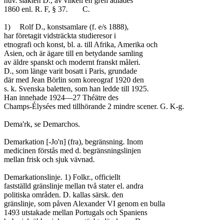
nuv. släkten D., av vilken en gren adlades

1860 enl. R. F, § 37.	C.

1)	Rolf D., konstsamlare (f. e/s 1888),

har företagit vidsträckta studieresor i

etnografi och konst, bl. a. till Afrika, Amerika och

Asien, och är ägare till en betydande samling

av äldre spanskt och modernt franskt måleri.

D., som länge varit bosatt i Paris, grundade

där med Jean Börlin som koreograf 1920 den

s. k. Svenska baletten, som han ledde till 1925.

Han innehade 1924—27 Théätre des

Champs-Élysées med tillhörande 2 mindre scener. G. K-g.

Dema'rk, se Demarchos.

Demarkation [-Jo'n] (fra), begränsning. Inom

medicinen förstås med d. begränsningslinjen

mellan frisk och sjuk vävnad.

Demarkationslinje. 1) Folkr., officiellt

fastställd gränslinje mellan två stater el. andra

politiska områden. D. kallas särsk. den

gränslinje, som påven Alexander VI genom en bulla

1493 utstakade mellan Portugals och Spaniens
