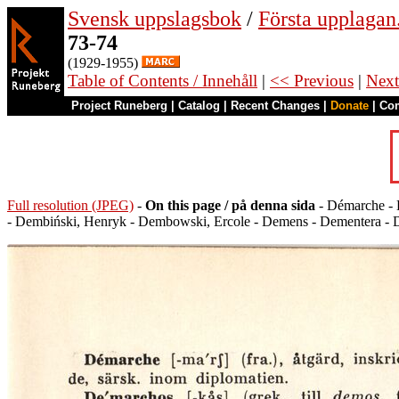
Svensk uppslagsbok
/
Första upplagan
73-74
(1929-1955)
Table of Contents / Innehåll
|
<< Previous
|
Next
Project Runeberg
|
Catalog
|
Recent Changes
|
Donate
|
Co
Full resolution (JPEG)
-
On this page / på denna sida
- Démarche - 
- Dembiński, Henryk - Dembowski, Ercole - Demens - Dementera - D