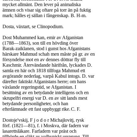
mycket allmänt. Den lever på animaliska

ämnen och visar sig oftare på torr än på fuktig

mark; hålles ej sällan i fångenskap. B. H-m.

Dosta, växtart, se Clinopodium.

Dost Muhammed kan, emir av Afganistan

(1788—1863), son till en hövding över

Barak-zaiklanen, stod i gunst hos Afganistans

härskare Mahmud schah men måste på gr. av en

försyndelse mot en av dennes döttrar fly till

Kaschmir. Återvändande härifrån, lyckades D.

samla en här och 1818 tillfoga Mahmud ett

avgörande nederlag, varpå Kabul intogs. D. var

därefter faktiskt Afganistans herre; om hans

växlande regeringstid, se Afganistan. I

besittning av en betydande intelligens och en

skrupelfri energi var D. en av sitt lands mest

betydande personligheter, och han

efterlämnade ett fast uppbyggt rike.	C. F.

Dostoje'vskij, F j o d o r Michajlovitj, rysk

förf. (1821—81), f. i Moskva, där fadern var

lasarettsläkare. Farfadern var präst och

tillhörde en släkt av volhyniskt ursprung. Till
