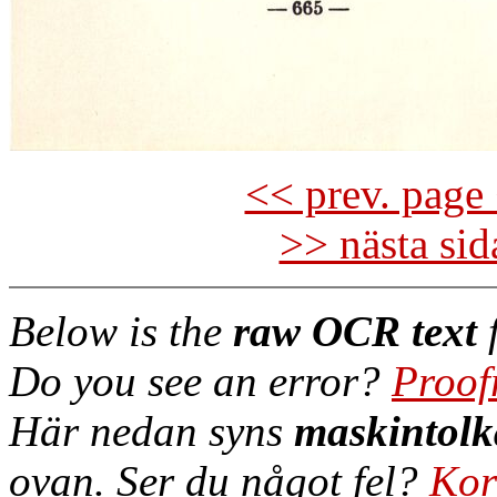
<< prev. page 
>> nästa si
Below is the
raw OCR text
f
Do you see an error?
Proof
Här nedan syns
maskintolk
ovan. Ser du något fel?
Kor