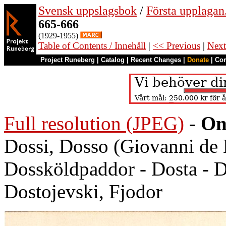
Svensk uppslagsbok
/
Första upplagan
665-666
(1929-1955)
Table of Contents / Innehåll
|
<< Previous
|
Next
Project Runeberg
|
Catalog
|
Recent Changes
|
Donate
|
Co
Full resolution (JPEG)
-
On
Dossi, Dosso (Giovanni de L
Dossköldpaddor - Dosta -
Dostojevski, Fjodor