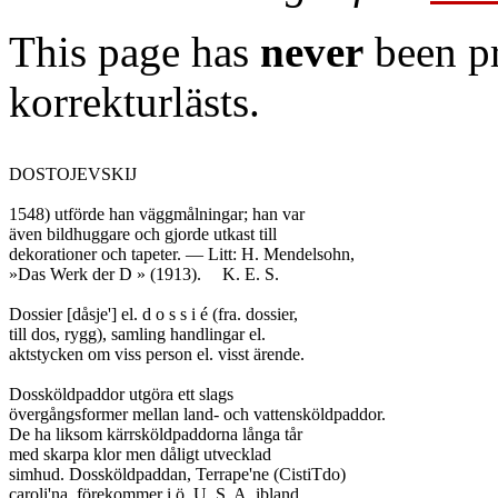
This page has
never
been pr
korrekturlästs.
DOSTOJEVSKIJ

1548) utförde han väggmålningar; han var

även bildhuggare och gjorde utkast till

dekorationer och tapeter. — Litt: H. Mendelsohn,

»Das Werk der D » (1913).	K. E. S.

Dossier [dåsje'] el. d o s s i é (fra. dossier,

till dos, rygg), samling handlingar el.

aktstycken om viss person el. visst ärende.

Dossköldpaddor utgöra ett slags

övergångsformer mellan land- och vattensköldpaddor.

De ha liksom kärrsköldpaddorna långa tår

med skarpa klor men dåligt utvecklad

simhud. Dossköldpaddan, Terrape'ne (CistiTdo)

caroli'na, förekommer i ö. U. S. A. ibland
