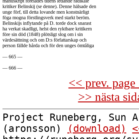
manuskript förelädes tidens ledande radikale

kritiker Belinskij (se denne). Denne hälsade den

unge förf, till detta lovande men konstnärligt

föga mogna förstlingsverk med starkt beröm.

Belinskijs inflytande på D. torde dock snarast

ha verkat skadligt, helst den ryktbare kritikern

före sin död (1848) plötsligt slog om i sin

värdesättning och om D:s författarskap och

person fällde hårda och för den unges ömtåliga

— 665 —

<< prev. page 
>> nästa si
Project Runeberg, Sun A
(aronsson)
(download)
<