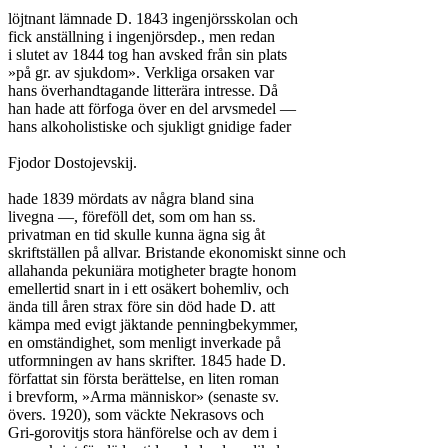
löjtnant lämnade D. 1843 ingenjörsskolan och

fick anställning i ingenjörsdep., men redan

i slutet av 1844 tog han avsked från sin plats

»på gr. av sjukdom». Verkliga orsaken var

hans överhandtagande litterära intresse. Då

han hade att förfoga över en del arvsmedel —

hans alkoholistiske och sjukligt gnidige fader

Fjodor Dostojevskij.

hade 1839 mördats av några bland sina

livegna —, föreföll det, som om han ss.

privatman en tid skulle kunna ägna sig åt

skriftställen på allvar. Bristande ekonomiskt sinne och

allahanda pekuniära motigheter bragte honom

emellertid snart in i ett osäkert bohemliv, och

ända till åren strax före sin död hade D. att

kämpa med evigt jäktande penningbekymmer,

en omständighet, som menligt inverkade på

utformningen av hans skrifter. 1845 hade D.

författat sin första berättelse, en liten roman

i brevform, »Arma människor» (senaste sv.

övers. 1920), som väckte Nekrasovs och

Gri-gorovitjs stora hänförelse och av dem i
