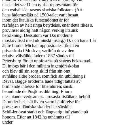
utseendet var D. en typisk representant för

den ostbaltiska rasens slaviska folkstam. (Att

hans fädernesläkt på 1500-talet varit bosatt

inom det litauiska furstendömet är för

rasfrågan av helt ringa betydelse, enär detta rikes s.

provinser aldrig haft någon verklig litauisk

befolkning. Dessutom var D:s möderne

moskovitiskt med ukrainskt inslag.) D. och hans 1 år

äldre broder Michail uppfostrades först i en

privatskola i Moskva, varifrån de av den

relativt välställde fadern 1837 sändes till

Petersburg för att uppfostras på statens bekostnad.

D. intogs här i den militära ingenjörsskolan

och blev till sin sorg skild från sin ömt

avhållne äldre broder, som fick sin utbildning i

Reval. Bägge bröderna hade tidigt fattats av

brinnande intresse för litteraturen; särsk.

beundrade de Pusjkins diktning. Ehuru

uteslutande verksam ss. prosaskriftställare, behöll

D. under hela sitt liv en varm hänförelse för

poesi; av utländska skalder har särskilt

Schil-ler övat starkt och långvarigt inflytande på

honom. Efter att 1842 ha utnämnts till

under
