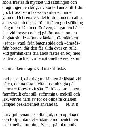
skola frestas så mycket vid sättningen och

dragningen, en lång, i vissa fall ända till 1 dm.

tjock tross, som fästes ovanför el. under

garnen. Det senare sättet torde numera i allm.

anses vara det bästa för att få en god ställning

på garnen. Det medför även, att garnen hållas

fast vid trossen och ej gå förlorade, om en

ångbåt skulle skära av länken. Garnlänken

»sättes» vanl. från båtens sida och »dragés»

från bogen, där den får glida över en rulle.

Vid garnlänkens fria ända fästes en boj med

lanterna, och enl. internationell överenskom-

Garnlänken dragés vid makrillfiske.

melse skall, då drivgarnslänken är fästad vid

båten, denna föra 2 vita ljus anbragta på

närmare föreskrivit sätt. D. idkas om natten,

framförallt efter sill, strömming, makrill och

lax, varvid garn av för de olika fiskslagen

lämpad beskaffenhet användas.	N. R-n.

Drivhjul benämnes ofta hjul, som upptager

och fortplantar det vridande momentet i en

maskinell anordning. Särsk. på lokomotiv
