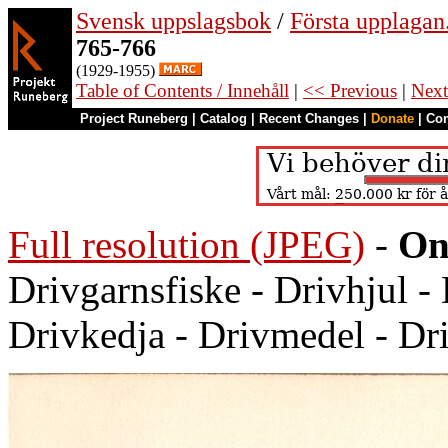
Svensk uppslagsbok
/
Första upplagan
765-766
(1929-1955)
Table of Contents / Innehåll
|
<< Previous
|
Next
Project Runeberg
|
Catalog
|
Recent Changes
|
Donate
|
Co
Full resolution (JPEG)
-
On
Drivgarnsfiske - Drivhjul - 
Drivkedja - Drivmedel - Dr