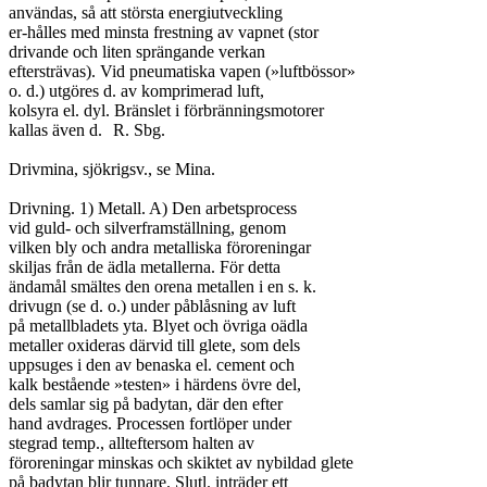
användas, så att största energiutveckling

er-hålles med minsta frestning av vapnet (stor

drivande och liten sprängande verkan

eftersträvas). Vid pneumatiska vapen (»luftbössor»

o. d.) utgöres d. av komprimerad luft,

kolsyra el. dyl. Bränslet i förbränningsmotorer

kallas även d.	R. Sbg.

Drivmina, sjökrigsv., se Mina.

Drivning. 1) Metall. A) Den arbetsprocess

vid guld- och silverframställning, genom

vilken bly och andra metalliska föroreningar

skiljas från de ädla metallerna. För detta

ändamål smältes den orena metallen i en s. k.

drivugn (se d. o.) under påblåsning av luft

på metallbladets yta. Blyet och övriga oädla

metaller oxideras därvid till glete, som dels

uppsuges i den av benaska el. cement och

kalk bestående »testen» i härdens övre del,

dels samlar sig på badytan, där den efter

hand avdrages. Processen fortlöper under

stegrad temp., allteftersom halten av

föroreningar minskas och skiktet av nybildad glete

på badytan blir tunnare. Slutl. inträder ett
