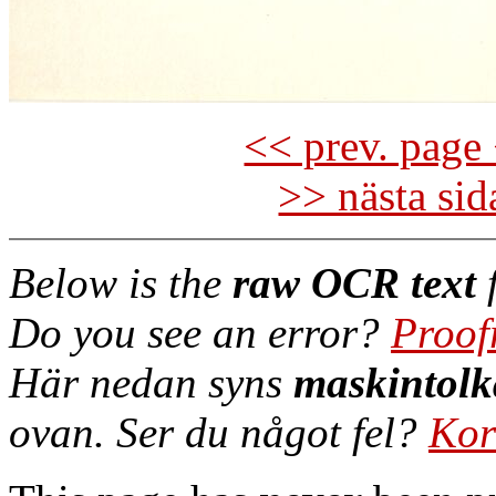
<< prev. page 
>> nästa si
Below is the
raw OCR text
f
Do you see an error?
Proof
Här nedan syns
maskintolk
ovan. Ser du något fel?
Kor