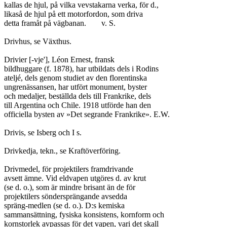
kallas de hjul, på vilka vevstakarna verka, för d.,

likaså de hjul på ett motorfordon, som driva

detta framåt på vägbanan.	v. S.

Drivhus, se Växthus.

Drivier [-vje'], Léon Ernest, fransk

bildhuggare (f. 1878), har utbildats dels i Rodins

ateljé, dels genom studiet av den florentinska

ungrenässansen, har utfört monument, byster

och medaljer, beställda dels till Frankrike, dels

till Argentina och Chile. 1918 utförde han den

officiella bysten av »Det segrande Frankrike». E.W.

Drivis, se Isberg och I s.

Drivkedja, tekn., se Kraftöverföring.

Drivmedel, för projektilers framdrivande

avsett ämne. Vid eldvapen utgöres d. av krut

(se d. o.), som är mindre brisant än de för

projektilers söndersprängande avsedda

spräng-medlen (se d. o.). D:s kemiska

sammansättning, fysiska konsistens, kornform och

kornstorlek avpassas för det vapen, vari det skall
