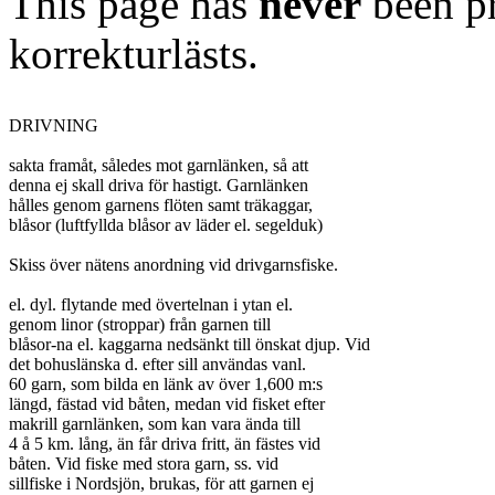
This page has
never
been pr
korrekturlästs.
DRIVNING

sakta framåt, således mot garnlänken, så att

denna ej skall driva för hastigt. Garnlänken

hålles genom garnens flöten samt träkaggar,

blåsor (luftfyllda blåsor av läder el. segelduk)

Skiss över nätens anordning vid drivgarnsfiske.

el. dyl. flytande med övertelnan i ytan el.

genom linor (stroppar) från garnen till

blåsor-na el. kaggarna nedsänkt till önskat djup. Vid

det bohuslänska d. efter sill användas vanl.

60 garn, som bilda en länk av över 1,600 m:s

längd, fästad vid båten, medan vid fisket efter

makrill garnlänken, som kan vara ända till

4 å 5 km. lång, än får driva fritt, än fästes vid

båten. Vid fiske med stora garn, ss. vid

sillfiske i Nordsjön, brukas, för att garnen ej
