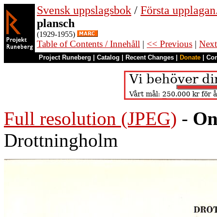
Svensk uppslagsbok
/
Första upplagan
plansch
(1929-1955)
Table of Contents / Innehåll
|
<< Previous
|
Next
Project Runeberg
|
Catalog
|
Recent Changes
|
Donate
|
Co
Full resolution (JPEG)
-
On
Drottningholm