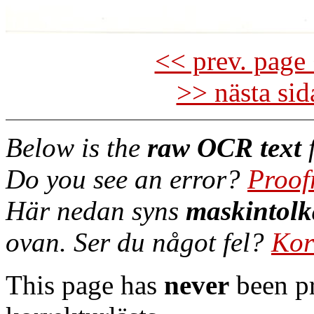
<< prev. page 
>> nästa si
Below is the
raw OCR text
f
Do you see an error?
Proof
Här nedan syns
maskintolk
ovan. Ser du något fel?
Kor
This page has
never
been pr