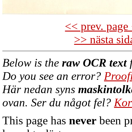
<< prev. page 
>> nästa si
Below is the
raw OCR text
f
Do you see an error?
Proof
Här nedan syns
maskintolk
ovan. Ser du något fel?
Kor
This page has
never
been pr