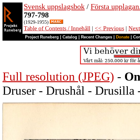
Svensk uppslagsbok
/
Första upplagan
797-798
(1929-1955)
Table of Contents / Innehåll
|
<< Previous
|
Next
Project Runeberg
|
Catalog
|
Recent Changes
|
Donate
|
Co
Full resolution (JPEG)
-
On
Druser - Drushål - Drusilla 