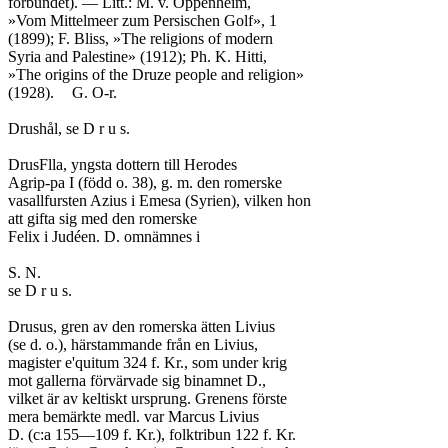
förbundet). — Litt.: M. v. Oppenheim,

»Vom Mittelmeer zum Persischen Golf», 1

(1899); F. Bliss, »The religions of modern

Syria and Palestine» (1912); Ph. K. Hitti,

»The origins of the Druze people and religion»

(1928).	G. O-r.

Drushål, se D r u s.

DrusFlla, yngsta dottern till Herodes

Agrip-pa I (född o. 38), g. m. den romerske

vasallfursten Azius i Emesa (Syrien), vilken hon

att gifta sig med den romerske

Felix i Judéen. D. omnämnes i

S. N.

se D r u s.

Drusus, gren av den romerska ätten Livius

(se d. o.), härstammande från en Livius,

magister e'quitum 324 f. Kr., som under krig

mot gallerna förvärvade sig binamnet D.,

vilket är av keltiskt ursprung. Grenens förste

mera bemärkte medl. var Marcus Livius

D. (c:a 155—109 f. Kr.), folktribun 122 f. Kr.
