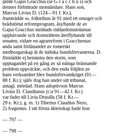
jämte Gajus Gracchus (se G r a c c h u s) och

dennes förbittrade motståndare. Hans son,

Marcus Livius D. (124—91 f. Kr.),

framträdde ss. folktribun år 91 med ett omoget och

brådstörtat reformprogram, åsyftande de av

Gajus Gracchus inrättade riddardomstolarnas

upphävande och domsrättens återflyttande till

senaten, vidare en agrarreform i Gracchernas

anda samt förlänandet av romerskt

medborgarskap åt de italiska bundsförvanterna. D.

förmådde ej bemästra den storm, som

upptagandet på en gång av så många brännande

problem uppväckte, och den enda följden av

hans verksamhet blev bundsförvantkriget (91—

88 f. Kr.); själv dog han under sitt tribunat,

antagl. mördad. Hans adoptivson Marcus

Livius D. Claudianus (c:a 91—42 f. Kr.)

var fader till Livia Drusilla (58 f. Kr.—

29 e. Kr.), g. m. 1) Tiberius Claudius Nero,

2) Augustus. I sitt första äktenskap hade hon

— 797 —
