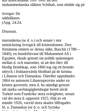
ätts utslocknande 1697 över till den

muhammedanska släkten Schihab, som stödde sig på

övergav för

ståthållaren

(Apg. 24:24.

Drusrum.

maroniterna (se d. o.) och senare i stor

utsträckning övergick till kristendomen. Den

förnämsta emiren av denna släkt, Baschir (1788—

1840), en bundsförvant till Muhammed Ali i

Egypten, ökade genom sin politik spänningen

mellan d. och maroniter, så att den blev till

blodig fiendskap, som 1860 tog sig ett hemskt

uttryck i fruktansvärda blodbad på de kristna

i Libanon och Damaskus. Därefter upprättades

1864 en autonom Libanonprovins under en

kristen guvernör, men d. ha ständigt genom

sitt starka oavhängighetsbegär berett såväl

Turkiet som Frankrike stora svårigheter, senast

vid det stora d.-upproret 1925, följt av ett

mindre 1926, varvid stora skador tillfogades

bl. a. Damaskus (se d. o. och Syriska
