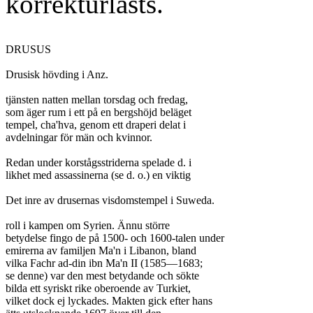
korrekturlästs.
DRUSUS

Drusisk hövding i Anz.

tjänsten natten mellan torsdag och fredag,

som äger rum i ett på en bergshöjd beläget

tempel, cha'hva, genom ett draperi delat i

avdelningar för män och kvinnor.

Redan under korstågsstriderna spelade d. i

likhet med assassinerna (se d. o.) en viktig

Det inre av drusernas visdomstempel i Suweda.

roll i kampen om Syrien. Ännu större

betydelse fingo de på 1500- och 1600-talen under

emirerna av familjen Ma'n i Libanon, bland

vilka Fachr ad-din ibn Ma'n II (1585—1683;

se denne) var den mest betydande och sökte

bilda ett syriskt rike oberoende av Turkiet,

vilket dock ej lyckades. Makten gick efter hans
