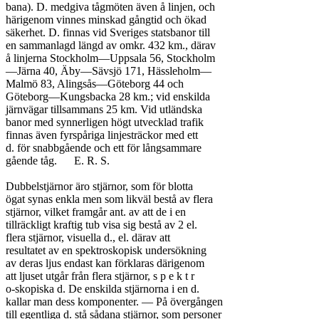
bana). D. medgiva tågmöten även å linjen, och

härigenom vinnes minskad gångtid och ökad

säkerhet. D. finnas vid Sveriges statsbanor till

en sammanlagd längd av omkr. 432 km., därav

å linjerna Stockholm—Uppsala 56, Stockholm

—Järna 40, Äby—Sävsjö 171, Hässleholm—

Malmö 83, Alingsås—Göteborg 44 och

Göteborg—Kungsbacka 28 km.; vid enskilda

järnvägar tillsammans 25 km. Vid utländska

banor med synnerligen högt utvecklad trafik

finnas även fyrspåriga linjesträckor med ett

d. för snabbgående och ett för långsammare

gående tåg.	E. R. S.

Dubbelstjärnor äro stjärnor, som för blotta

ögat synas enkla men som likväl bestå av flera

stjärnor, vilket framgår ant. av att de i en

tillräckligt kraftig tub visa sig bestå av 2 el.

flera stjärnor, visuella d., el. därav att

resultatet av en spektroskopisk undersökning

av deras ljus endast kan förklaras därigenom

att ljuset utgår från flera stjärnor, s p e k t r

o-skopiska d. De enskilda stjärnorna i en d.

kallar man dess komponenter. — På övergången

till egentliga d. stå sådana stjärnor, som personer
