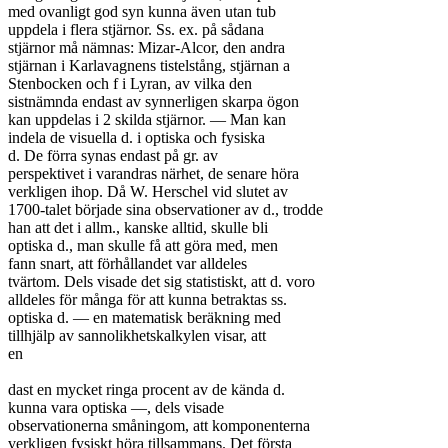
med ovanligt god syn kunna även utan tub

uppdela i flera stjärnor. Ss. ex. på sådana

stjärnor må nämnas: Mizar-Alcor, den andra

stjärnan i Karlavagnens tistelstång, stjärnan a

Stenbocken och f i Lyran, av vilka den

sistnämnda endast av synnerligen skarpa ögon

kan uppdelas i 2 skilda stjärnor. — Man kan

indela de visuella d. i optiska och fysiska

d. De förra synas endast på gr. av

perspektivet i varandras närhet, de senare höra

verkligen ihop. Då W. Herschel vid slutet av

1700-talet började sina observationer av d., trodde

han att det i allm., kanske alltid, skulle bli

optiska d., man skulle få att göra med, men

fann snart, att förhållandet var alldeles

tvärtom. Dels visade det sig statistiskt, att d. voro

alldeles för många för att kunna betraktas ss.

optiska d. — en matematisk beräkning med

tillhjälp av sannolikhetskalkylen visar, att

en

dast en mycket ringa procent av de kända d.

kunna vara optiska —, dels visade

observationerna småningom, att komponenterna

verkligen fysiskt höra tillsammans. Det första
