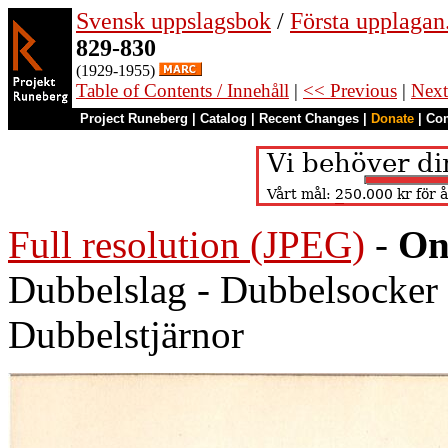
Svensk uppslagsbok
/
Första upplagan
829-830
(1929-1955)
Table of Contents / Innehåll
|
<< Previous
|
Next
Project Runeberg
|
Catalog
|
Recent Changes
|
Donate
|
Co
Full resolution (JPEG)
-
On
Dubbelslag - Dubbelsocker 
Dubbelstjärnor