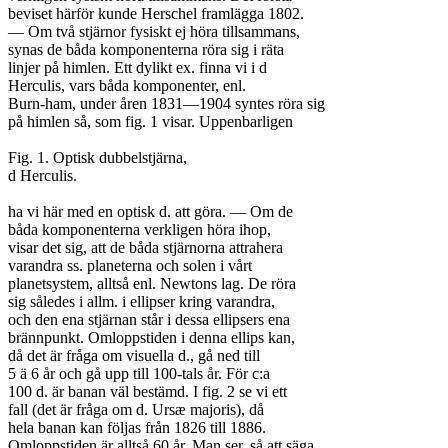
beviset härför kunde Herschel framlägga 1802.

— Om två stjärnor fysiskt ej höra tillsammans,

synas de båda komponenterna röra sig i räta

linjer på himlen. Ett dylikt ex. finna vi i d

Herculis, vars båda komponenter, enl.

Burn-ham, under åren 1831—1904 syntes röra sig

på himlen så, som fig. 1 visar. Uppenbarligen

Fig. 1. Optisk dubbelstjärna,

d Herculis.

ha vi här med en optisk d. att göra. — Om de

båda komponenterna verkligen höra ihop,

visar det sig, att de båda stjärnorna attrahera

varandra ss. planeterna och solen i vårt

planetsystem, alltså enl. Newtons lag. De röra

sig således i allm. i ellipser kring varandra,

och den ena stjärnan står i dessa ellipsers ena

brännpunkt. Omloppstiden i denna ellips kan,

då det är fråga om visuella d., gå ned till

5 ä 6 år och gå upp till 100-tals år. För c:a

100 d. är banan väl bestämd. I fig. 2 se vi ett

fall (det är fråga om d. Ursæ majoris), då

hela banan kan följas från 1826 till 1886.

Omloppstiden är alltså 60 år. Man ser, så att säga
