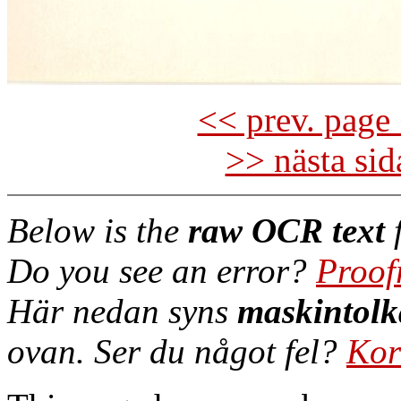
<< prev. page 
>> nästa si
Below is the
raw OCR text
f
Do you see an error?
Proof
Här nedan syns
maskintolk
ovan. Ser du något fel?
Kor