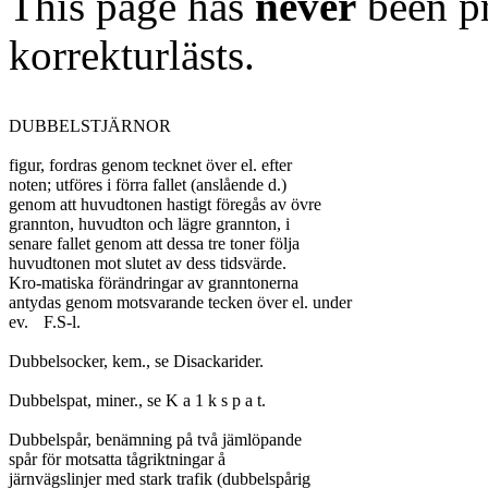
This page has
never
been pr
korrekturlästs.
DUBBELSTJÄRNOR

figur, fordras genom tecknet över el. efter

noten; utföres i förra fallet (anslående d.)

genom att huvudtonen hastigt föregås av övre

grannton, huvudton och lägre grannton, i

senare fallet genom att dessa tre toner följa

huvudtonen mot slutet av dess tidsvärde.

Kro-matiska förändringar av granntonerna

antydas genom motsvarande tecken över el. under

ev.	F.S-l.

Dubbelsocker, kem., se Disackarider.

Dubbelspat, miner., se K a 1 k s p a t.

Dubbelspår, benämning på två jämlöpande

spår för motsatta tågriktningar å

järnvägslinjer med stark trafik (dubbelspårig
