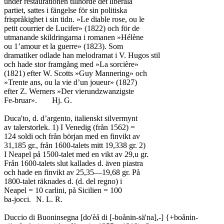
under restaurationen tillhörde det liberala

partiet, sattes i fängelse för sin politiska

frispråkighet i sin tidn. »Le diable rose, ou le

petit courrier de Lucifer» (1822) och för de

utmanande skildringarna i romanen »Hélène

ou 1’amour et la guerre» (1823). Som

dramatiker odlade han melodramat i V. Hugos stil

och hade stor framgång med »La sorcière»

(1821) efter W. Scotts »Guy Mannering» och

»Trente ans, ou la vie d’un joueur» (1827)

efter Z. Werners »Der vierundzwanzigste

Fe-bruar».	Hj. G.

Duca'to, d. d’argento, italienskt silvermynt

av talerstorlek. 1) I Venedig (från 1562) =

124 soldi och från början med en finvikt av

31,185 gr., från 1600-talets mitt 19,338 gr. 2)

I Neapel på 1500-talet med en vikt av 29,u gr.

Från 1600-talets slut kallades d. även piastra

och hade en finvikt av 25,35—19,68 gr. På

1800-talet räknades d. (d. del regno) i

Neapel = 10 carlini, på Sicilien = 100

ba-jocci.	N. L. R.

Duccio di Buoninsegna [do'èå di [-boånin-sä'na],-] {+boånin-
