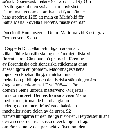
sä'na],+} sienesisk målare (o. 1255—1319). Om

D:s tidigare arbeten svävar man i ovisshet

Ehuru man genom ett arkivaliskt fynd känner

hans uppdrag 1285 att måla en Mariabild för

Santa Maria Novella i Florens, måste den där

Duccio di Buoninsegna: De tre Mariorna vid Kristi grav.

Dommuseet, Siena.

i Cappella Ruccellai befintliga madonnan,

vilken äldre konstforskning enstämmigt tillskrivit

florentinaren Cimabue, på gr. av sin förening

av florentinska och sienesiska stilelement ännu

anses utgöra ett problem. Madonnagestaltens

mjuka veckbehandling, mantelsömmens

melodiska guldlinje och den lyriska stämningen äro

drag, som återkomma i D:s 1308—11 för

domen i Siena utförda mästerverk »Majestas»,

nu i dommuseet. Dennas framsida visar Maria

med barnet, tronande bland änglar och

helgon; den numera frånsågade baksidan

innehåller större delen av de urspr. 92

framställningarna ur den heliga historien. Betydelsefull är i

dessa scener den realistiska utvecklingen i fråga

om rörelsemotiv och perspektiv, även om den
