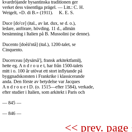
kvardröjande bysantinska traditionen ger

verket dess väsentliga prägel. — Litt.: C. H.

Weigelt, »D. di B.» (1911).	K. E. S.

Duce [do'ce] (ital., av lat. dux, se d. o.),

ledare, anförare, hövding. 11 d., allmän

benämning i Italien på B. Mussolini (se denne).

Ducento [doèä'ntå] (ital.), 1200-talet, se

Cinquento.

Ducerceau [dysärså'], fransk arkitektfamilj,

hette eg. A n d r o u e t, har från 1500-talets

mitt i o. 100 år utövat ett stort inflytande på

byggnadskonsten i Frankrike i klassicerande

anda. Den förste av betydelse var Jacques

A n d r o u e t D. (o. 1515—efter 1584), verkade,

efter studier i Italien, som arkitekt i Paris och

— 845 —

<< prev. page 