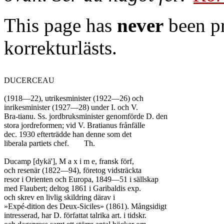
This page has
never
been pr
korrekturlästs.
DUCERCEAU

(1918—22), utrikesminister (1922—26) och

inrikesminister (1927—28) under I. och V.

Bra-tianu. Ss. jordbruksminister genomförde D. den

stora jordreformen; vid V. Bratianus frånfälle

dec. 1930 efterträdde han denne som det

liberala partiets chef.	Th.

Ducamp [dykä'], M a x i m e, fransk förf,

och resenär (1822—94), företog vidsträckta

resor i Orienten och Europa, 1849—51 i sällskap

med Flaubert; deltog 1861 i Garibaldis exp.

och skrev en livlig skildring därav i

»Expé-dition des Deux-Siciles» (1861). Mångsidigt

intresserad, har D. författat talrika art. i tidskr.
