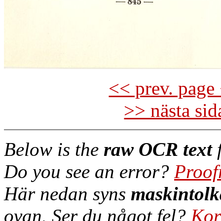
<< prev. page 
>> nästa si
Below is the
raw OCR text
f
Do you see an error?
Proof
Här nedan syns
maskintolk
ovan. Ser du något fel?
Kor