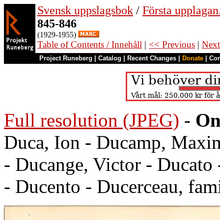
Svensk uppslagsbok
/
Första upplagan
845-846
(1929-1955)
Table of Contents / Innehåll
|
<< Previous
|
Next
Project Runeberg
|
Catalog
|
Recent Changes
|
Donate
|
Co
Full resolution (JPEG)
-
On
Duca, Ion - Ducamp, Maxim
- Ducange, Victor - Ducato
- Ducento - Ducerceau, fam