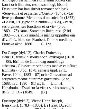
och dagspress samt ett större antal böcker om

konst och litteratur, resor, sociologi, historia.

Dessutom har han skrivit romaner och lyrik:

»Souvenirs et paysages d’Orient» (1848), »Le

livre posthume. Mémoires d un suicidé» (1853),

»Le Nil, 1’Égypte et la Nubie» (1854), »Paris,

ses organes, ses fonctions et sa vie» (6 bd,

1869—75) samt »Souvenirs littéraires» (2 bd,

1882—83), vilka innehålla många uppgifter om

dåv. förf., bl. a. om Flaubert. D. blev medl. av

Franska akad. 1880.	G. Lw.

Du Cange [dykä'2], Charles Dufresne,

sieur D., fransk historiker och lexikograf (1610

—88), förf, till de ännu i dag oumbärliga

arbetena »Glossarium scriptores mediæ et infimæ

latinitatis» (3 bd, 1678; senaste uppl. av L.

Favre, 10 bd, 1883—87) och »Glossarium ad

scriptores mediæ et infimæ græcitatis» (2 bd,

1688; nytr. 1890—91) m. fl. — Litt.: H.

Har-douin, »Essai sur la vie et sur les ouvrages

de G. D. D.» (1849).	[B.]

Ducange [dykä'2], Victor Henri Joseph,

fransk förf. (1783—1833), f. i Haag. D., som
