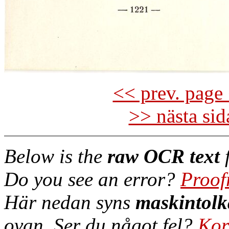
<< prev. page 
>> nästa si
Below is the
raw OCR text
f
Do you see an error?
Proof
Här nedan syns
maskintolk
ovan. Ser du något fel?
Kor