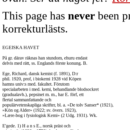
This page has
never
been pr
korrekturlästs.
EGEISKA HAVET

På gr. därav räknas han stundom, ehuru endast

delvis med rätt, ss. Englands förste konung. B.

Ege, Richard, dansk kemist (f. 1891), D:r

phil. 1920, prof, i biokemi 1928 vid Köpen

hamns univ:s med. fakultet. Förutom

specialarbeten i med. kemi, behandlande blodsockret

(gradualavh.), pepsinet m. m., har E. förf, ett

flertal sammanfattande och

populärvetenskapliga skrifter, bl. a. »De tolv Sanser* (1921),

»Kön og Alder» (1922; sv. övers. 1923),

»Lære-bog i fysiologisk Kemi» (2 Udg. 1931). Wk.

E'gede. 1) H a n s E., norsk präst och
