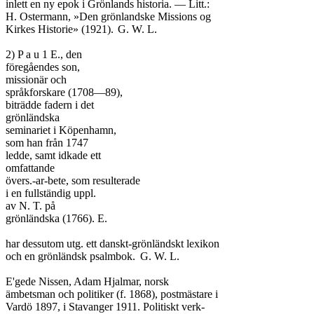
inlett en ny epok i Grönlands historia. — Litt.:

H. Ostermann, »Den grönlandske Missions og

Kirkes Historie» (1921).	G. W. L.

2) P a u 1 E., den

föregåendes son,

missionär och

språkforskare (1708—89),

biträdde fadern i det

grönländska

seminariet i Köpenhamn,

som han från 1747

ledde, samt idkade ett

omfattande

övers.-ar-bete, som resulterade

i en fullständig uppl.

av N. T. på

grönländska (1766). E.

har dessutom utg. ett danskt-grönländskt lexikon

och en grönländsk psalmbok.	G. W. L.

E'gede Nissen, Adam Hjalmar, norsk

ämbetsman och politiker (f. 1868), postmästare i

Vardö 1897, i Stavanger 1911. Politiskt verk-
