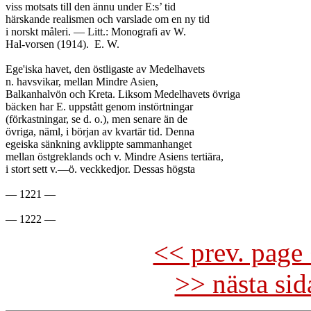
viss motsats till den ännu under E:s’ tid

härskande realismen och varslade om en ny tid

i norskt måleri. — Litt.: Monografi av W.

Hal-vorsen (1914).	E. W.

Ege'iska havet, den östligaste av Medelhavets

n. havsvikar, mellan Mindre Asien,

Balkanhalvön och Kreta. Liksom Medelhavets övriga

bäcken har E. uppstått genom instörtningar

(förkastningar, se d. o.), men senare än de

övriga, näml, i början av kvartär tid. Denna

egeiska sänkning avklippte sammanhanget

mellan östgreklands och v. Mindre Asiens tertiära,

i stort sett v.—ö. veckkedjor. Dessas högsta

— 1221 —

<< prev. page 
>> nästa si