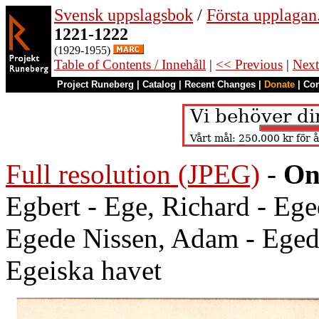
Svensk uppslagsbok
/
Första upplagan
1221-1222
(1929-1955)
Table of Contents / Innehåll
|
<< Previous
|
Next
Project Runeberg
|
Catalog
|
Recent Changes
|
Donate
|
Co
Full resolution (JPEG)
-
On
Egbert - Ege, Richard - Ege
Egede Nissen, Adam - Eged
Egeiska havet