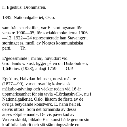
li. Egedius: Drömmaren.

1895. Nationalgalleriet, Oslo.

sam från sekelskiftet, var E. stortingsman för

venstre 1900—05, för socialdemokraterna 1906

—12. 1922—24 representerade han Stavanger i

stortinget ss. medl. av Norges kommunistiska

parti.	Th.

E'gedesminde [-mi'na], huvudort vid

Grönlands v. kust, ligger på en ö i Diskobukten;

1,646 inv. (1928); anlagt 1759.	O.P.

Ege'dius, Halvdan Johnsen, norsk målare

(1877—99), var en ovanlig koloristisk

målarbe-gåvning och väckte redan vid 16 år

uppmärksamhet för sin tavla »Lördagskväll», nu i

Nationalgalleriet, Oslo, liksom de flesta av de

övriga betydande konstverk, E. hann helt el.

delvis utföra. Som det förnämsta av dessa

anses »Spillemand». Delvis påverkad av

Weren-skiold, bildade E:s’ konst både genom sin

kraftfulla kolorit och sitt stämningsvärde en
