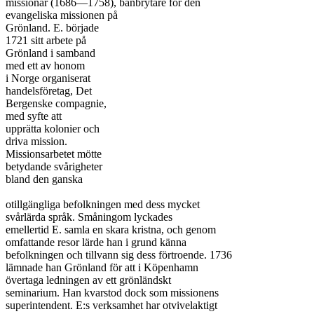
missionär (1686—1758), banbrytare för den

evangeliska missionen på

Grönland. E. började

1721 sitt arbete på

Grönland i samband

med ett av honom

i Norge organiserat

handelsföretag, Det

Bergenske compagnie,

med syfte att

upprätta kolonier och

driva mission.

Missionsarbetet mötte

betydande svårigheter

bland den ganska

otillgängliga befolkningen med dess mycket

svårlärda språk. Småningom lyckades

emellertid E. samla en skara kristna, och genom

omfattande resor lärde han i grund känna

befolkningen och tillvann sig dess förtroende. 1736

lämnade han Grönland för att i Köpenhamn

övertaga ledningen av ett grönländskt

seminarium. Han kvarstod dock som missionens

superintendent. E:s verksamhet har otvivelaktigt
