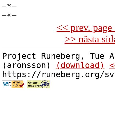
— 39 —

<< prev. page 
>> nästa si
Project Runeberg, Tue A
(aronsson)
(download)
<
https://runeberg.org/sv