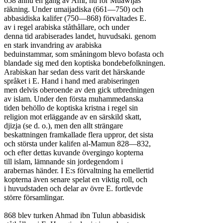
658 ännu en gång av Amr, nu för Muawijas

räkning. Under umaijadiska (661—750) och

abbasidiska kalifer (750—868) förvaltades E.

av i regel arabiska ståthållare, och under

denna tid arabiserades landet, huvudsaki. genom

en stark invandring av arabiska

beduinstammar, som småningom blevo bofasta och

blandade sig med den koptiska bondebefolkningen.

Arabiskan har sedan dess varit det härskande

språket i E. Hand i hand med arabiseringen

men delvis oberoende av den gick utbredningen

av islam. Under den första muhammedanska

tiden behöllo de koptiska kristna i regel sin

religion mot erläggande av en särskild skatt,

djizja (se d. o.), men den allt strängare

beskattningen framkallade flera uppror, det sista

och största under kalifen al-Mamun 828—832,

och efter dettas kuvande övergingo kopterna

till islam, lämnande sin jordegendom i

arabernas händer. I E:s förvaltning ha emellertid

kopterna även senare spelat en viktig roll, och

i huvudstaden och delar av övre E. fortlevde

större församlingar.

868 blev turken Ahmad ibn Tulun abbasidisk
