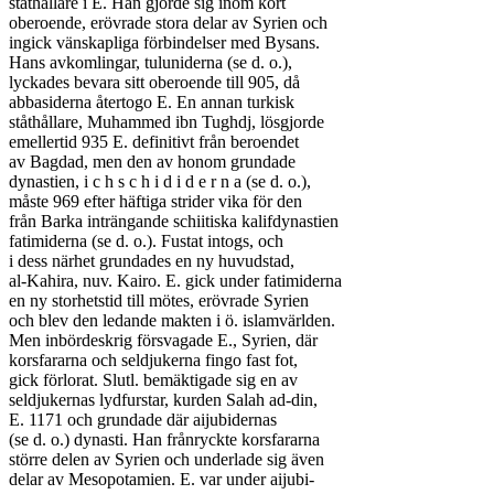
ståthållare i E. Han gjorde sig inom kort

oberoende, erövrade stora delar av Syrien och

ingick vänskapliga förbindelser med Bysans.

Hans avkomlingar, tuluniderna (se d. o.),

lyckades bevara sitt oberoende till 905, då

abbasiderna återtogo E. En annan turkisk

ståthållare, Muhammed ibn Tughdj, lösgjorde

emellertid 935 E. definitivt från beroendet

av Bagdad, men den av honom grundade

dynastien, i c h s c h i d i d e r n a (se d. o.),

måste 969 efter häftiga strider vika för den

från Barka inträngande schiitiska kalifdynastien

fatimiderna (se d. o.). Fustat intogs, och

i dess närhet grundades en ny huvudstad,

al-Kahira, nuv. Kairo. E. gick under fatimiderna

en ny storhetstid till mötes, erövrade Syrien

och blev den ledande makten i ö. islamvärlden.

Men inbördeskrig försvagade E., Syrien, där

korsfararna och seldjukerna fingo fast fot,

gick förlorat. Slutl. bemäktigade sig en av

seldjukernas lydfurstar, kurden Salah ad-din,

E. 1171 och grundade där aijubidernas

(se d. o.) dynasti. Han frånryckte korsfararna

större delen av Syrien och underlade sig även

delar av Mesopotamien. E. var under aijubi-
