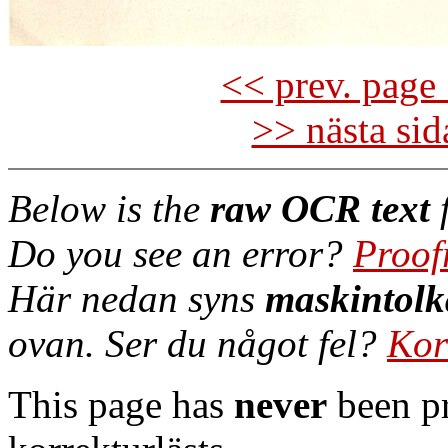
<< prev. page 
>> nästa si
Below is the
raw OCR text
f
Do you see an error?
Proof
Här nedan syns
maskintolk
ovan. Ser du något fel?
Kor
This page has
never
been pr