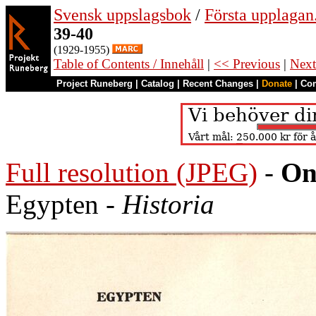
Svensk uppslagsbok
/
Första upplagan
39-40
(1929-1955)
Table of Contents / Innehåll
|
<< Previous
|
Next
Project Runeberg
|
Catalog
|
Recent Changes
|
Donate
|
Co
Full resolution (JPEG)
-
On
Egypten -
Historia