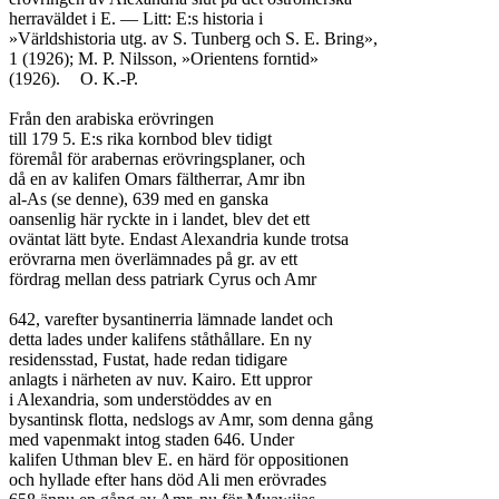
herraväldet i E. — Litt: E:s historia i

»Världshistoria utg. av S. Tunberg och S. E. Bring»,

1 (1926); M. P. Nilsson, »Orientens forntid»

(1926).	O. K.-P.

Från den arabiska erövringen

till 179 5. E:s rika kornbod blev tidigt

föremål för arabernas erövringsplaner, och

då en av kalifen Omars fältherrar, Amr ibn

al-As (se denne), 639 med en ganska

oansenlig här ryckte in i landet, blev det ett

oväntat lätt byte. Endast Alexandria kunde trotsa

erövrarna men överlämnades på gr. av ett

fördrag mellan dess patriark Cyrus och Amr

642, varefter bysantinerria lämnade landet och

detta lades under kalifens ståthållare. En ny

residensstad, Fustat, hade redan tidigare

anlagts i närheten av nuv. Kairo. Ett uppror

i Alexandria, som understöddes av en

bysantinsk flotta, nedslogs av Amr, som denna gång

med vapenmakt intog staden 646. Under

kalifen Uthman blev E. en härd för oppositionen

och hyllade efter hans död Ali men erövrades
