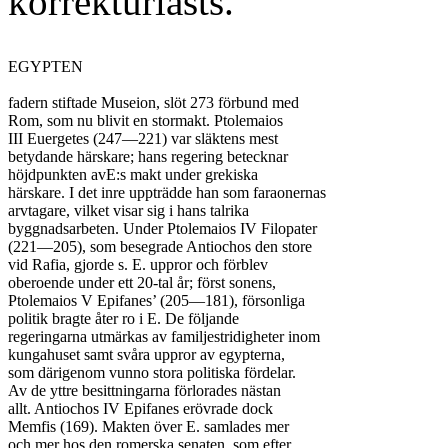
korrekturlästs.
EGYPTEN

fadern stiftade Museion, slöt 273 förbund med

Rom, som nu blivit en stormakt. Ptolemaios

III Euergetes (247—221) var släktens mest

betydande härskare; hans regering betecknar

höjdpunkten avE:s makt under grekiska

härskare. I det inre uppträdde han som faraonernas

arvtagare, vilket visar sig i hans talrika

byggnadsarbeten. Under Ptolemaios IV Filopater

(221—205), som besegrade Antiochos den store

vid Rafia, gjorde s. E. uppror och förblev

oberoende under ett 20-tal år; först sonens,

Ptolemaios V Epifanes’ (205—181), försonliga

politik bragte åter ro i E. De följande

regeringarna utmärkas av familjestridigheter inom

kungahuset samt svåra uppror av egypterna,

som därigenom vunno stora politiska fördelar.

Av de yttre besittningarna förlorades nästan

allt. Antiochos IV Epifanes erövrade dock

Memfis (169). Makten över E. samlades mer

och mer hos den romerska senaten, som efter
