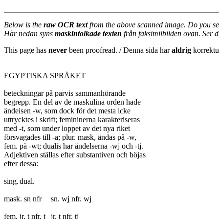
Below is the
raw OCR text
from the above scanned image. Do you se
Här nedan syns
maskintolkade texten
från faksimilbilden ovan. Ser 
This page has
never
been proofread. / Denna sida har
aldrig
korrektur
EGYPTISKA SPRÅKET

beteckningar på parvis sammanhörande

begrepp. En del av de maskulina orden hade

ändeisen -w, som dock för det mesta icke

uttrycktes i skrift; femininerna karakteriseras

med -t, som under loppet av det nya riket

försvagades till -a; plur. mask, ändas på -w,

fem. på -wt; dualis har ändelserna -wj och -tj.

Adjektiven ställas efter substantiven och böjas

efter dessa:

sing.	dual.

mask. sn nfr	sn. wj nfr. wj

fem. jr. t nfr. t	jr. t nfr. tj
