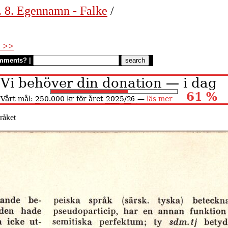
. 8. Egennamn - Falke
/
 >>
mments?
|
råket