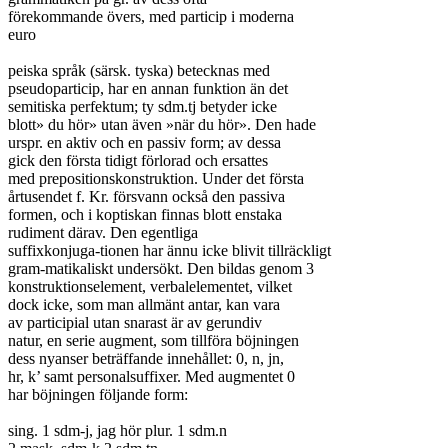
förekommande övers, med particip i moderna

euro

peiska språk (särsk. tyska) betecknas med

pseudoparticip, har en annan funktion än det

semitiska perfektum; ty sdm.tj betyder icke

blott» du hör» utan även »när du hör». Den hade

urspr. en aktiv och en passiv form; av dessa

gick den första tidigt förlorad och ersattes

med prepositionskonstruktion. Under det första

årtusendet f. Kr. försvann också den passiva

formen, och i koptiskan finnas blott enstaka

rudiment därav. Den egentliga

suffixkonjuga-tionen har ännu icke blivit tillräckligt

gram-matikaliskt undersökt. Den bildas genom 3

konstruktionselement, verbalelementet, vilket

dock icke, som man allmänt antar, kan vara

av participial utan snarast är av gerundiv

natur, en serie augment, som tillföra böjningen

dess nyanser beträffande innehållet: 0, n, jn,

hr, k’ samt personalsuffixer. Med augmentet 0

har böjningen följande form:

sing. 1 sdm-j, jag hör plur. 1 sdm.n
