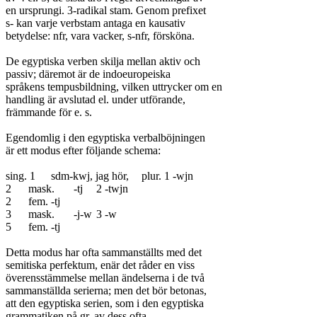
en ursprungi. 3-radikal stam. Genom prefixet

s- kan varje verbstam antaga en kausativ

betydelse: nfr, vara vacker, s-nfr, försköna.

De egyptiska verben skilja mellan aktiv och

passiv; däremot är de indoeuropeiska

språkens tempusbildning, vilken uttrycker om en

handling är avslutad el. under utförande,

främmande för e. s.

Egendomlig i den egyptiska verbalböjningen

är ett modus efter följande schema:

sing. 1	sdm-kwj, jag hör,	plur. 1 -wjn

2	mask.	-tj	2 -twjn

2	fem.	-tj	

3	mask.	-j-w	3 -w

5	fem.	-tj	

Detta modus har ofta sammanställts med det

semitiska perfektum, enär det råder en viss

överensstämmelse mellan ändelserna i de två

sammanställda serierna; men det bör betonas,

att den egyptiska serien, som i den egyptiska

grammatiken på gr. av dess ofta
