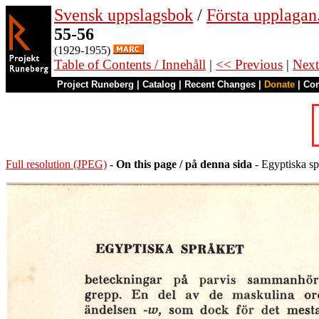
Svensk uppslagsbok
/
Första upplagan
55-56
(1929-1955)
Table of Contents / Innehåll
|
<< Previous
|
Next
Project Runeberg
|
Catalog
|
Recent Changes
|
Donate
|
Co
Full resolution (JPEG)
-
On this page / på denna sida
- Egyptiska sp