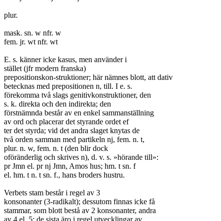
plur.

mask. sn. w nfr. w

fem. jr. wt nfr. wt

E. s. känner icke kasus, men använder i

stället (jfr modern franska)

prepositionskon-struktioner; här nämnes blott, att dativ

betecknas med prepositionen n, till. I e. s.

förekomma två slags genitivkonstruktioner, den

s. k. direkta och den indirekta; den

förstnämnda består av en enkel sammanställning

av ord och placerar det styrande ordet ef

ter det styrda; vid det andra slaget knytas de

två orden samman med partikeln nj, fem. n. t,

plur. n. w, fem. n. t (den blir dock

oföränderlig och skrives n), d. v. s. »hörande till»:

pr Jmn el. pr nj Jmn, Amos hus; hm. t sn. f

el. hm. t n. t sn. f., hans broders hustru.

Verbets stam består i regel av 3

konsonanter (3-radikalt); dessutom finnas icke få

stammar, som blott bestå av 2 konsonanter, andra

av 4 el. 5; de sista äro i regel utvecklingar av
