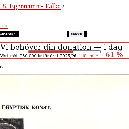
. 8. Egennamn - Falke
/
 >>
mments?
|
st