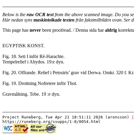
Below is the
raw OCR text
from the above scanned image. Do you se
Här nedan syns
maskintolkade texten
från faksimilbilden ovan. Ser 
This page has
never
been proofread. / Denna sida har
aldrig
korrektur
EGYPTISK KONST.

Fig. 18. Seti I inför Rè-Harachte.

Tempelrelief i Abydos. 19:e dyn.

Fig. 20. Offrande. Relief i Petosiris’ grav vid Derwa. Omkr. 320 f. Kr.
Fig. 19. Drottning Nofretere inför Thot.

Project Runeberg, Tue Apr 21 18:51:11 2026 (aronsson)
(
https://runeberg.org/svupps/1-8/0054.html