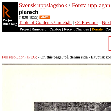
Svensk uppslagsbok
/
Första upplagan
plansch
(1929-1955)
Table of Contents / Innehåll
|
<< Previous
|
Next
Project Runeberg
|
Catalog
|
Recent Changes
|
Donate
|
Co
Full resolution (JPEG)
-
On this page / på denna sida
- Egyptisk kon