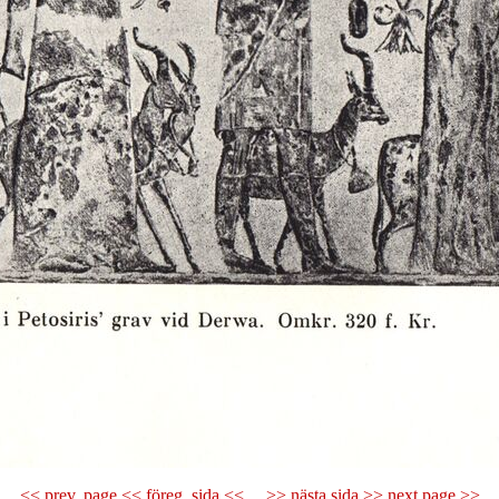
<< prev. page << föreg. sida <<
>> nästa sida >> next page >>