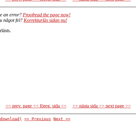
e an error?
Proofread the page now!
du något fel?
Korrekturläs sidan nu!
lästs.


<< prev. page << föreg. sida <<
>> nästa sida >> next page >>
download)
<< Previous
Next >>