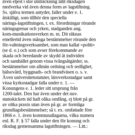
även eljest i stor utsträckning låtit riksdagen

medverka vid även denna form av lagstiftning.

Ss. själva termen antyder, faller under e. 1.

åtskilligt, som tillhör den speciella

närings-lagstiftningen, t. ex. förordningar rörande

näringsgrenar och yrken, stadganden ang.

kom-munikationsverken m. m. Dit räknas

emellertid även många bestämmelser rörande den

för-valtningsverksamhet, som man kallat »politi»

(se d. o.) och som avser förekommande av

skada och beredande av skydd åt individen

och samhället genom vissa tvångsåtgärder, ss.

bestämmelser om allmän ordning och sedlighet,

hälsovård, byggnads- och brandväsen o. s. v.

Även universitetsstatuter, läroverksstadgar samt

vissa kyrkostadgar falla under e. 1. —

Konungens e. 1. leder sitt ursprung från

1200-talet. Den har även under det nuv.

statsskickets tid haft olika omfång, ej blott på gr.

av olika praxis utan även på gr. av formliga

grundlagsbestämmelser; så t. ex. omfattade före

1866 e. 1. även kommunallagarna, vilka numera

enl. R. F. § 57 falla under den för konung och

riksdag gemensamma lagstiftningen. — Litt.:
