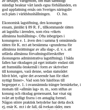
av detaljer, varigenom, om man samtidigt

ständigt beaktar vårt lands egna förhållanden, en

god uppfattning ernås om Sveriges näringsliv

och plats i världshushållningen.	O. Jsn.

Ekonomisk lagstiftning, den konungen

ensam, jämlikt § 89 R. F., tillkommande rätten

att lagstifta i ärenden, som röra »rikets

allmänna hushållning». Ofta inbegripes i

konungens e. 1. även den i samma § omnämnda

rätten för K. m:t att bestämma »grunderna för

allmänna inrättningar av alla slag», d. v. s. att

utfärda allmänna förvaltningsföreskrifter

(konungens administrativa lagstiftning). I båda

fallen har riksdagen på eget initiativ endast rätt

att framställa önskemål i form av skrivelser

till konungen, varå denne, sedan statsrådet

blivit hört, »göre det avseende han för riket

nyttigt finner». Vad som bör hänföras till

begreppet e. 1. i ovannämnda trängre bemärkelse, i

motsats till »allmän lag» m. m., som stiftas av

konung och riksdag gemensamt, har visat sig

svårt att tydligt fixera i en antaglig formel.

Någon större praktisk betydelse har detta dock

ej, enär K. m:t i de fall, då tvekan råder, men
