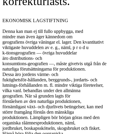
korrekturlästs.
EKONOMISK LAGSTIFTNING

Denna kan man ej till fullo uppbygga, med

mindre man även äger kännedom om

geografiens övriga våningar el. lager. Den kvantitativt

viktigaste huvuddelen av e. g., näml, p r o d u

k-tionsgeografien — övriga huvuddelar

äro distributions- och

konsumtions-geografien —, måste givetvis utgå från de

naturliga förutsättningarna för produktionen.

Dessa äro jordens värme- och

fuktighetsför-hållanden, berggrunds-, jordarts- och

lutnings-förhållanden m. fl. mindre viktiga företeelser,

vilka vanl. behandlas under den allmänna

geografien. När så grunden lagts för

förståelsen av den naturliga produktionen,

förnämligast växt- och djurlivets betingelser, kan med

större framgång förstås den mänskliga

produktionen. Lämpligen bör början göras med den

organiska råämnesproduktionen, näml,

jordbruket, boskapsskötseln, skogsbruket och fisket.

Härpå böra följa den oorganiska
