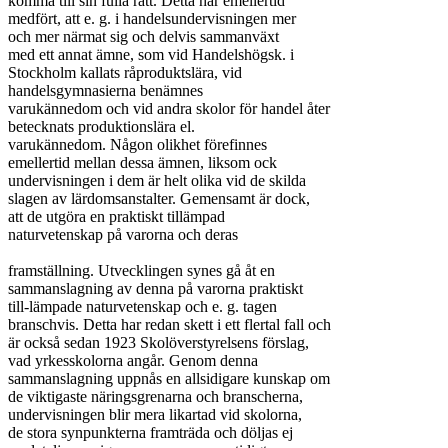
komma till sin fulla rätt. Detta har emellertid

medfört, att e. g. i handelsundervisningen mer

och mer närmat sig och delvis sammanväxt

med ett annat ämne, som vid Handelshögsk. i

Stockholm kallats råproduktslära, vid

handelsgymnasierna benämnes

varukännedom och vid andra skolor för handel åter

betecknats produktionslära el.

varukännedom. Någon olikhet förefinnes

emellertid mellan dessa ämnen, liksom ock

undervisningen i dem är helt olika vid de skilda

slagen av lärdomsanstalter. Gemensamt är dock,

att de utgöra en praktiskt tillämpad

naturvetenskap på varorna och deras

framställning. Utvecklingen synes gå åt en

sammanslagning av denna på varorna praktiskt

till-lämpade naturvetenskap och e. g. tagen

branschvis. Detta har redan skett i ett flertal fall och

är också sedan 1923 Skolöverstyrelsens förslag,

vad yrkesskolorna angår. Genom denna

sammanslagning uppnås en allsidigare kunskap om

de viktigaste näringsgrenarna och branscherna,

undervisningen blir mera likartad vid skolorna,

de stora synpunkterna framträda och döljas ej
