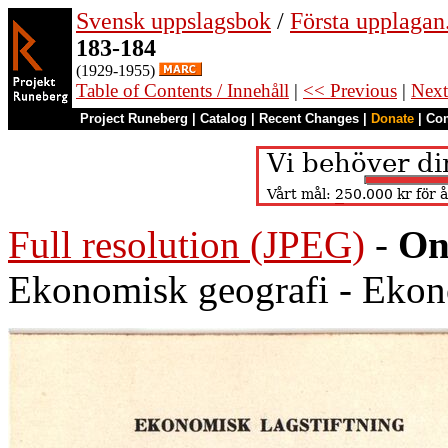
Svensk uppslagsbok
/
Första upplagan
183-184
(1929-1955)
Table of Contents / Innehåll
|
<< Previous
|
Next
Project Runeberg
|
Catalog
|
Recent Changes
|
Donate
|
Co
Full resolution (JPEG)
-
On
Ekonomisk geografi - Ekono