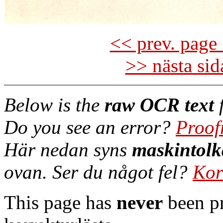
<< prev. page 
>> nästa si
Below is the
raw OCR text
f
Do you see an error?
Proof
Här nedan syns
maskintolk
ovan. Ser du något fel?
Kor
This page has
never
been pr