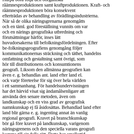
råämnesproduktionen samt kraftproduktionen. Kraft- och

råämnesproduktionen böra konsekvent

efterträdas av behandling av förädlingsindustrierna.

När så de olika näringsgrenarna genomgåtts

och en täml. god föreställning vunnits om var

och en närings geografiska utbredning och

förutsättningar härför, inses lätt

huvudorsakerna till befolkningsfördelningen. Efter

be-folkningsgeografiens genomgång följer

kommunikationernas sträckning och täthet, handelns

omfattning och gestaltning samt övrigt, som

hör till distributionens och konsumtionens

geografi. Liksom den allmänna geografien kan

även e. g. behandlas ant. land efter land el.

ock varje företeelse för sig över hela världen

i ett sammanhang. För handelsundervisningen

har det härvid visat sig ändamålsenligare att

använda den senare metoden, även om

landkunskap och en viss grad av geografisk

namnkunskap ej få åsidosättas. Behandlad land efter

land blir gärna e. g. ingenting annat än vanlig

regional geografi. Kravet på branschkunskap

bör gå före kravet på landkunskap, varigenom

näringsgrenens och den speciella varans geografi
