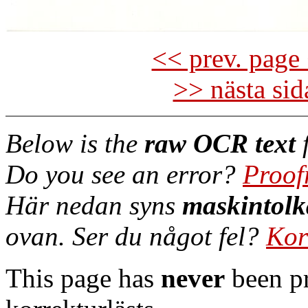
<< prev. page 
>> nästa si
Below is the
raw OCR text
f
Do you see an error?
Proof
Här nedan syns
maskintolk
ovan. Ser du något fel?
Kor
This page has
never
been pr