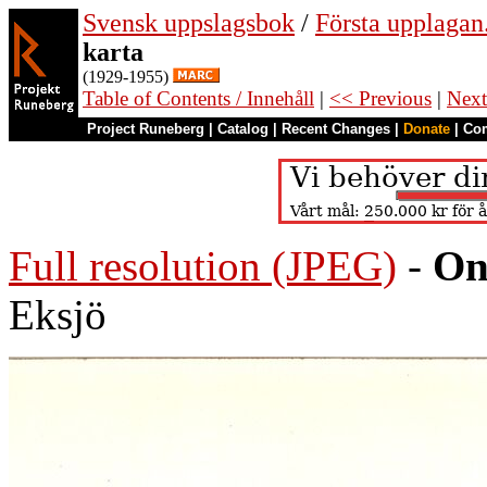
Svensk uppslagsbok
/
Första upplagan
karta
(1929-1955)
Table of Contents / Innehåll
|
<< Previous
|
Next
Project Runeberg
|
Catalog
|
Recent Changes
|
Donate
|
Co
Full resolution (JPEG)
-
On
Eksjö