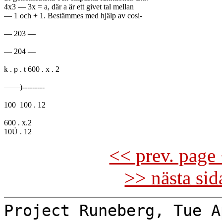
4x3 — 3x = a, där a är ett givet tal mellan

— 1 och + 1. Bestämmes med hjälp av cosi-

— 203 —

— 204 —

k . p . t 600 . x . 2

——)---------

100	100 . 12

600 . x.2

<< prev. page 
>> nästa si
Project Runeberg, Tue A