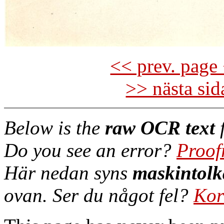
<< prev. page 
>> nästa si
Below is the
raw OCR text
f
Do you see an error?
Proof
Här nedan syns
maskintolk
ovan. Ser du något fel?
Kor