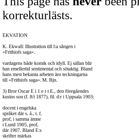
This page has
never
been pr
korrekturlästs.
EKVATION

K. Ekwall: Illustration till l:a sången i

»Frithiofs saga».

vardagens både komik och idyll. Ej sällan blir

han emellertid sentimental och sötaktig. Bland

hans mest bekanta arbeten äro teckningarna

till »Frithiofs saga».	M. Bjn.

3) Bror Oscar E i 1 e r t E., den föregåendes

kusins son (f. 8/i 1877), fil. d:r i Uppsala 1903;

docent i engelska

språket där s. å., t. f.

prof, i samma ämne

i Lund 1905, prof,

där 1907. Bland E:s

skrifter märkas
