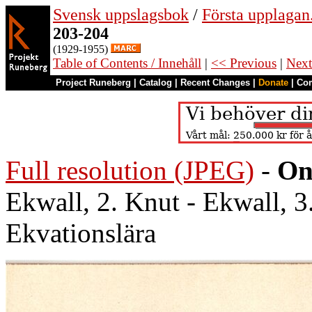
Svensk uppslagsbok
/
Första upplagan
203-204
(1929-1955)
Table of Contents / Innehåll
|
<< Previous
|
Next
Project Runeberg
|
Catalog
|
Recent Changes
|
Donate
|
Co
Full resolution (JPEG)
-
On
Ekwall, 2. Knut - Ekwall, 3.
Ekvationslära