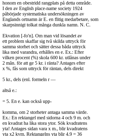
honom en obestridd rangplats på detta område.

I den av English place-name society 1924

påbörjade systematiska undersökningen av

Englands ortnamn är E. en flitig medarbetare, som

skarpsinnigt tolkat många dunkla namn. N. C.

Ekvation [-fo'n]. Om man vid lösandet av

ett problem skaffar sig två skilda uttryck för

samma storhet och sätter dessa båda uttryck

lika med varandra, erhålles en e. Ex.: Efter

vilken procent (%) skola 600 kr. utlånas under

2 mån. för att ge 5 kr. i ränta? Antages efter

x %, fås som uttryck för räntan, dels direkt

5 kr., dels (enl. formeln r —

altså e.:

= 5. En e. kan också upp-

komma, om 2 storheter antaga samma värde.

Ex.: En rektangel med sidorna 4 och 9 m. och

en kvadrat ha lika stora ytor. Sök kvadratens

yta! Antages sidan vara x m., blir kvadratens

yta x2 kvm. Rektangelns yta blir 4.9 = 36
