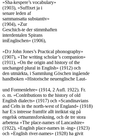
»Sha-kespere’s vocabulary»

(1903), »Suffixet ja i

senare leden af

sammansatta substantiv»

(1904), »Zur

Geschich-te der stimmhaften

interdentalen Spirans

imEnglischen» (1906),

»D:r John Jones’s Practical phonography»

(1907), »The writing scholar’s companion»

(1911), »On the origin and history of the

unchanged plural in English» (1912) och

den utmärkta, i Sammlung Göschen ingående

handboken »Historische neuenglische Laut-

und Formenlehre» (1914, 2 Aufl. 1922). Fr.

o. m. »Conlributions to the history of old

English dialects» (1917) och »Scandinavians

and Celts in the north-west of England» (1918)

har E:s intresse framför allt inriktat sig på

engelsk ortnamnsforskning, och de tre stora

arbetena »The place-names of Lancashire»

(1922), »English place-names in -ing» (1923)

och »English river-names» (1928) ha givit
