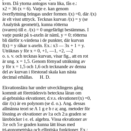
kvm. Då ytorna antogos vara lika, fås e.:

x2 = 36 (x = 6). Varje e. kan genom

överflyttning bringas under formen /(x) =0, där /(x)

är elt visst uttryck. Tecknas kurvan /(x) = y (se

Analytisk geometri), kunna rötterna

(svaren) till e. /(x) = 0 ungefärligt bestämmas. I

varje punkt på x-axeln är näml, y = 0; rötterna

bli därför x-värdena i de punkter, där kurvan

f(x) = y råkar x-axeln. Ex.: x3 — 3x + 1 = y.

Uträknas y för x = 0, +1, —1, +2, —2

o. s. v. och tecknas kurvan, visar fig., att en rot

är ung. x = 1,5. Genom förnyad uträkning av

y för x = 1,5 och 1,6 och tecknande av denna

del av kurvan i förstorad skala kan nästa

decimal erhållas.	H. D.

Ekvationslära har under utvecklingens gång

kommit att företrädesvis beteckna läran om

al-gebraiska ekvationer, d.v.s. ekvationer/(x) =0,

där /(x) är en polynom (se d. o.). Ang. dessas

allmänna teori se A 1 g e b r a; ang. metoder för

lösning av ekvationer av l:a och 2:a graden se

läroböcker i e. el. algebra. Vissa ekvationer av

3:e och 5:e graden kunna lätt lösas med

tri-gonometriska och elliptiska funktioner. Ex.:
