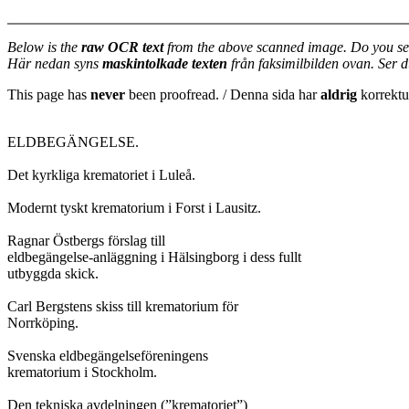
Below is the
raw OCR text
from the above scanned image. Do you se
Här nedan syns
maskintolkade texten
från faksimilbilden ovan. Ser 
This page has
never
been proofread. / Denna sida har
aldrig
korrektur
ELDBEGÄNGELSE.

Det kyrkliga krematoriet i Luleå.

Modernt tyskt krematorium i Forst i Lausitz.

Ragnar Östbergs förslag till

eldbegängelse-anläggning i Hälsingborg i dess fullt

utbyggda skick.

Carl Bergstens skiss till krematorium för

Norrköping.

Svenska eldbegängelseföreningens

krematorium i Stockholm.

Den tekniska avdelningen (”krematoriet”)
