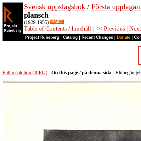
Svensk uppslagsbok
/
Första upplagan
plansch
(1929-1955)
Table of Contents / Innehåll
|
<< Previous
|
Next
Project Runeberg
|
Catalog
|
Recent Changes
|
Donate
|
Co
Full resolution (JPEG)
-
On this page / på denna sida
- Eldbegängels