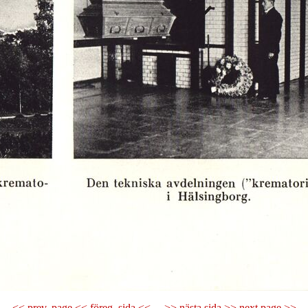
<< prev. page << föreg. sida <<
>> nästa sida >> next page >>