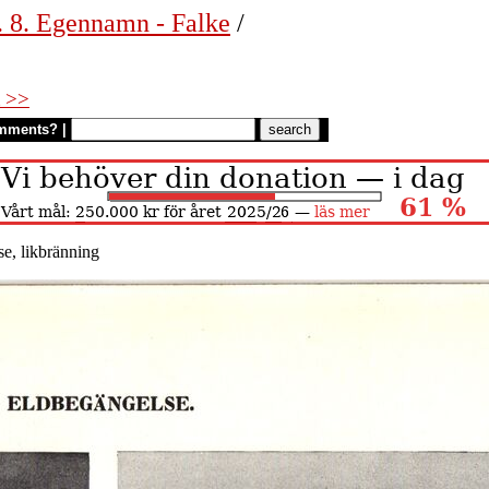
. 8. Egennamn - Falke
/
 >>
mments?
|
e, likbränning