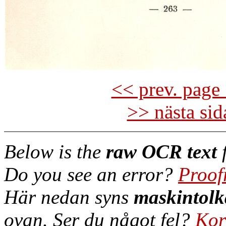
<< prev. page 
>> nästa si
Below is the
raw OCR text
f
Do you see an error?
Proof
Här nedan syns
maskintolk
ovan. Ser du något fel?
Kor