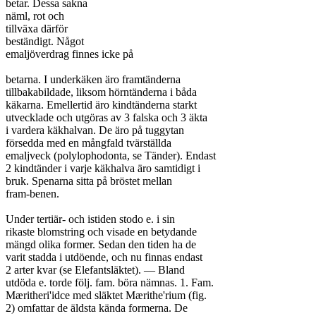
betar. Dessa sakna

näml, rot och

tillväxa därför

beständigt. Något

emaljöverdrag finnes icke på

betarna. I underkäken äro framtänderna

tillbakabildade, liksom hörntänderna i båda

käkarna. Emellertid äro kindtänderna starkt

utvecklade och utgöras av 3 falska och 3 äkta

i vardera käkhalvan. De äro på tuggytan

försedda med en mångfald tvärställda

emaljveck (polylophodonta, se Tänder). Endast

2 kindtänder i varje käkhalva äro samtidigt i

bruk. Spenarna sitta på bröstet mellan

fram-benen.

Under tertiär- och istiden stodo e. i sin

rikaste blomstring och visade en betydande

mängd olika former. Sedan den tiden ha de

varit stadda i utdöende, och nu finnas endast

2 arter kvar (se Elefantsläktet). — Bland

utdöda e. torde följ. fam. böra nämnas. 1. Fam.

Mæritheri'idce med släktet Mærithe'rium (fig.

2) omfattar de äldsta kända formerna. De
