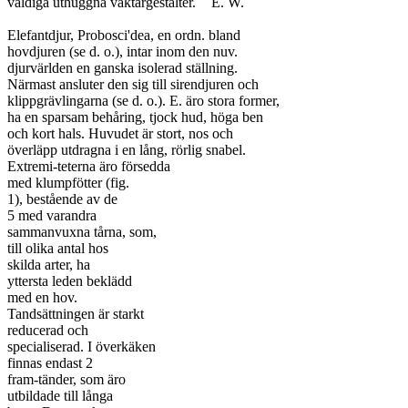
väldiga uthuggna väktargestalter.	E. W.

Elefantdjur, Probosci'dea, en ordn. bland

hovdjuren (se d. o.), intar inom den nuv.

djurvärlden en ganska isolerad ställning.

Närmast ansluter den sig till sirendjuren och

klippgrävlingarna (se d. o.). E. äro stora former,

ha en sparsam behåring, tjock hud, höga ben

och kort hals. Huvudet är stort, nos och

överläpp utdragna i en lång, rörlig snabel.

Extremi-teterna äro försedda

med klumpfötter (fig.

1), bestående av de

5 med varandra

sammanvuxna tårna, som,

till olika antal hos

skilda arter, ha

yttersta leden beklädd

med en hov.

Tandsättningen är starkt

reducerad och

specialiserad. I överkäken

finnas endast 2

fram-tänder, som äro

utbildade till långa
