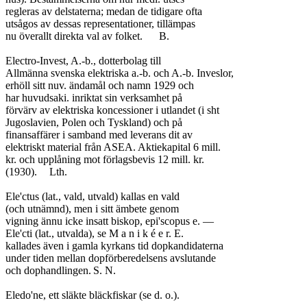
regleras av delstaterna; medan de tidigare ofta

utsågos av dessas representationer, tillämpas

nu överallt direkta val av folket.	B.

Electro-Invest, A.-b., dotterbolag till

Allmänna svenska elektriska a.-b. och A.-b. Inveslor,

erhöll sitt nuv. ändamål och namn 1929 och

har huvudsaki. inriktat sin verksamhet på

förvärv av elektriska koncessioner i utlandet (i sht

Jugoslavien, Polen och Tyskland) och på

finansaffärer i samband med leverans dit av

elektriskt material från ASEA. Aktiekapital 6 mill.

kr. och upplåning mot förlagsbevis 12 mill. kr.

(1930).	Lth.

Ele'ctus (lat., vald, utvald) kallas en vald

(och utnämnd), men i sitt ämbete genom

vigning ännu icke insatt biskop, epi'scopus e. —

Ele'cti (lat., utvalda), se M a n i k é e r. E.

kallades även i gamla kyrkans tid dopkandidaterna

under tiden mellan dopförberedelsens avslutande

och dophandlingen.	S. N.

Eledo'ne, ett släkte bläckfiskar (se d. o.).
