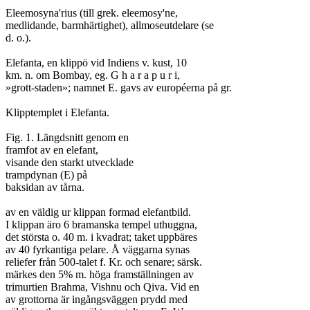
Eleemosyna'rius (till grek. eleemosy'ne,

medlidande, barmhärtighet), allmoseutdelare (se

d. o.).

Elefanta, en klippö vid Indiens v. kust, 10

km. n. om Bombay, eg. G h a r a p u r i,

»grott-staden»; namnet E. gavs av européerna på gr.

Klipptemplet i Elefanta.

Fig. 1. Längdsnitt genom en

framfot av en elefant,

visande den starkt utvecklade

trampdynan (E) på

baksidan av tårna.

av en väldig ur klippan formad elefantbild.

I klippan äro 6 bramanska tempel uthuggna,

det största o. 40 m. i kvadrat; taket uppbäres

av 40 fyrkantiga pelare. Å väggarna synas

reliefer från 500-talet f. Kr. och senare; särsk.

märkes den 5% m. höga framställningen av

trimurtien Brahma, Vishnu och Qiva. Vid en

av grottorna är ingångsväggen prydd med
