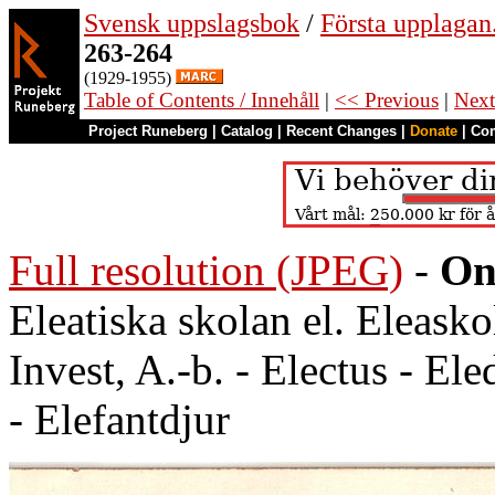
Svensk uppslagsbok
/
Första upplagan
263-264
(1929-1955)
Table of Contents / Innehåll
|
<< Previous
|
Next
Project Runeberg
|
Catalog
|
Recent Changes
|
Donate
|
Co
Full resolution (JPEG)
-
On
Eleatiska skolan el. Eleasko
Invest, A.-b. - Electus - El
- Elefantdjur