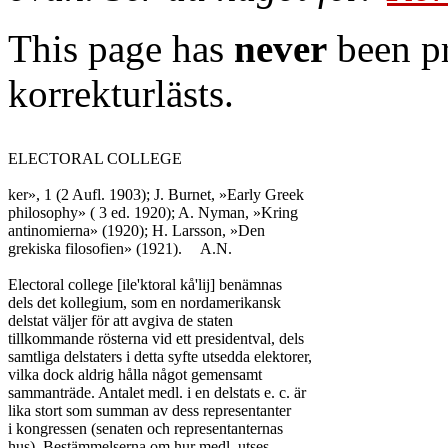
This page has
never
been pr
korrekturlästs.
ELECTORAL COLLEGE

ker», 1 (2 Aufl. 1903); J. Burnet, »Early Greek

philosophy» ( 3 ed. 1920); A. Nyman, »Kring

antinomierna» (1920); H. Larsson, »Den

grekiska filosofien» (1921).	A.N.

Electoral college [ile'ktoral kå'lij] benämnas

dels det kollegium, som en nordamerikansk

delstat väljer för att avgiva de staten

tillkommande rösterna vid ett presidentval, dels

samtliga delstaters i detta syfte utsedda elektorer,

vilka dock aldrig hålla något gemensamt

sammanträde. Antalet medl. i en delstats e. c. är

lika stort som summan av dess representanter

i kongressen (senaten och representanternas

hus). Bestämmelserna om hur medl. utses
