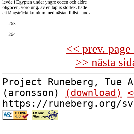
levde i Egypten under yngre eocen och äldre

oligocen, voro ung. av en tapirs storlek, hade

ett långsträckt kranium med nästan fullst. tand-

— 263 —

<< prev. page 
>> nästa si
Project Runeberg, Tue A
(aronsson)
(download)
<
https://runeberg.org/sv