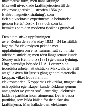
matematisk form, men hans lärjunge J. C.

Maxwell utvecklade kraftlinjeteorien till den

elektromagnetiska ljusteorien 1864 (se

Elektromagnetisk strålning), som

fick sin vackraste experimentella bekräftelse

genom Hertz’ försök 1888 och som kan

betraktas som den moderna fysikens grundval.

Den atomistiska uppfattningen

av e. Redan de av Faraday 1833—34 fastställda

lagarna för elektrolysen pekade mot

uppfattningen om e. ss. sammansatt av minsta

odelbara smådelar, men först långt senare kunde

Stoney och Helmholtz (1881) ge denna tydning.

Ung. samtidigt började H. A. Lorentz sina

teoretiska arbeten att utsträcka Maxwells teori till

att gälla även för ljusets gång genom materiella

kroppar, vilket ledde fram till

elektronteorien. Kropparnas elektriska, magnetiska

och optiska egenskaper kunde förklaras genom

antagandet av ytterst små, lättrörliga, elektriskt

laddade partiklar inom atomerna. Det är dessa

partiklar, som bilda källan för de elektriska

kraftlinjerna. Man kallade dem elektroner
