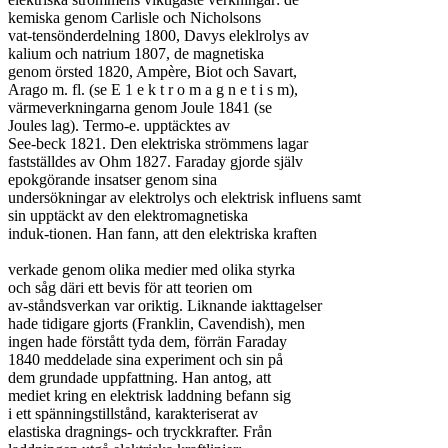
kemiska genom Carlisle och Nicholsons

vat-tensönderdelning 1800, Davys eleklrolys av

kalium och natrium 1807, de magnetiska

genom örsted 1820, Ampère, Biot och Savart,

Arago m. fl. (se E 1 e k t r o m a g n e t i s m),

värmeverkningarna genom Joule 1841 (se

Joules lag). Termo-e. upptäcktes av

See-beck 1821. Den elektriska strömmens lagar

fastställdes av Ohm 1827. Faraday gjorde själv

epokgörande insatser genom sina

undersökningar av elektrolys och elektrisk influens samt

sin upptäckt av den elektromagnetiska

induk-tionen. Han fann, att den elektriska kraften

verkade genom olika medier med olika styrka

och såg däri ett bevis för att teorien om

av-ståndsverkan var oriktig. Liknande iakttagelser

hade tidigare gjorts (Franklin, Cavendish), men

ingen hade förstått tyda dem, förrän Faraday

1840 meddelade sina experiment och sin på

dem grundade uppfattning. Han antog, att

mediet kring en elektrisk laddning befann sig

i ett spänningstillstånd, karakteriserat av

elastiska dragnings- och tryckkrafter. Från
