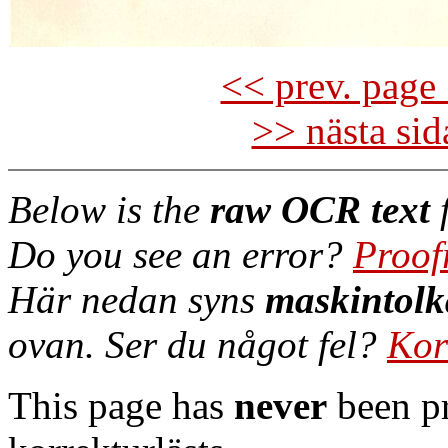
<< prev. page 
>> nästa si
Below is the
raw OCR text
f
Do you see an error?
Proof
Här nedan syns
maskintolk
ovan. Ser du något fel?
Kor
This page has
never
been pr