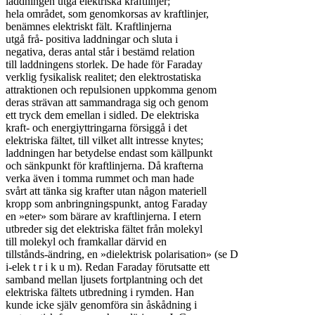
laddningen utgå elektriska kraftlinjer;

hela området, som genomkorsas av kraftlinjer,

benämnes elektriskt fält. Kraftlinjerna

utgå frå- positiva laddningar och sluta i

negativa, deras antal står i bestämd relation

till laddningens storlek. De hade för Faraday

verklig fysikalisk realitet; den elektrostatiska

attraktionen och repulsionen uppkomma genom

deras strävan att sammandraga sig och genom

ett tryck dem emellan i sidled. De elektriska

kraft- och energiyttringarna försiggå i det

elektriska fältet, till vilket allt intresse knytes;

laddningen har betydelse endast som källpunkt

och sänkpunkt för kraftlinjerna. Då krafterna

verka även i tomma rummet och man hade

svårt att tänka sig krafter utan någon materiell

kropp som anbringningspunkt, antog Faraday

en »eter» som bärare av kraftlinjerna. I etern

utbreder sig det elektriska fältet från molekyl

till molekyl och framkallar därvid en

tillstånds-ändring, en »dielektrisk polarisation» (se D

i-elek t r i k u m). Redan Faraday förutsatte ett

samband mellan ljusets fortplantning och det

elektriska fältets utbredning i rymden. Han

kunde icke själv genomföra sin åskådning i
