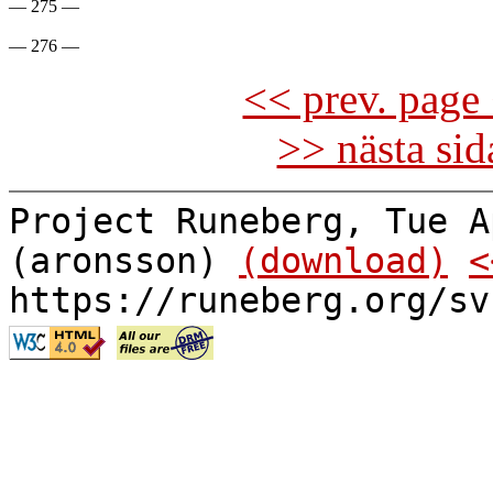
— 275 —

<< prev. page 
>> nästa si
Project Runeberg, Tue A
(aronsson)
(download)
<
https://runeberg.org/sv