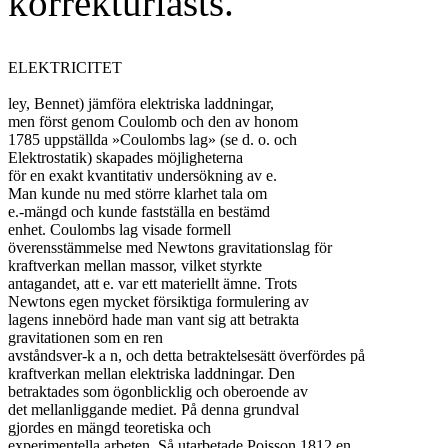
korrekturlästs.
ELEKTRICITET

ley, Bennet) jämföra elektriska laddningar,

men först genom Coulomb och den av honom

1785 uppställda »Coulombs lag» (se d. o. och

Elektrostatik) skapades möjligheterna

för en exakt kvantitativ undersökning av e.

Man kunde nu med större klarhet tala om

e.-mängd och kunde fastställa en bestämd

enhet. Coulombs lag visade formell

överensstämmelse med Newtons gravitationslag för

kraftverkan mellan massor, vilket styrkte

antagandet, att e. var ett materiellt ämne. Trots

Newtons egen mycket försiktiga formulering av

lagens innebörd hade man vant sig att betrakta

gravitationen som en ren

avståndsver-k a n, och detta betraktelsesätt överfördes på

kraftverkan mellan elektriska laddningar. Den

betraktades som ögonblicklig och oberoende av

det mellanliggande mediet. På denna grundval

gjordes en mängd teoretiska och

experimentella arbeten. Så utarbetade Poisson 1812 en
