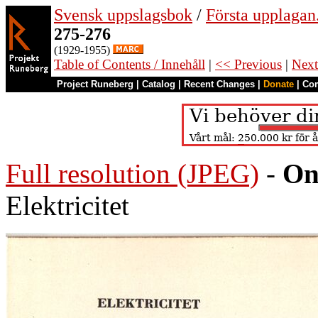
Svensk uppslagsbok
/
Första upplagan
275-276
(1929-1955)
Table of Contents / Innehåll
|
<< Previous
|
Next
Project Runeberg
|
Catalog
|
Recent Changes
|
Donate
|
Co
Full resolution (JPEG)
-
On
Elektricitet