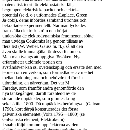
matematisk teori för elektrostatiska fält,

begreppen elektrisk kapacitet och elektrisk

potential (se d. o.) utformades (Laplace, Green,

Ja-cobi), deras inbördes samband utröntes och

bekräftades experimentellt. När man lyckades

framställa elektrisk ström och börjat

undersöka de elektrodynamiska fenomenen, sökte

man utvidga Coulombs lag genom tillsats av

flera led (W. Weber, Gauss m. fl.), så att den

även skulle kunna gälla för dessa fenomen:

Men man tvangs att uppgiva försöken. Nya

erfarenheter utdömde teorien om

avståndsver-kan ss. ovetenskaplig och ersatte den med

teorien om en verkan, som förmedlades av mediet

mellan laddningarna och behövde tid för sin

utbredning, en närverkan. Det var M.

Faraday, som framför andra genomförde den

nya tankegången, därtill föranledd av de

storartade upptäckter, som gjordes kring

sekelskiftet 1800. Då upptäcktes berörings-e. (Galvani

1790), kort därpå konstruerades det första

galvaniska elementet (Volta 1795—1800) (se

Galvaniska element, Elektrokemi).

I snabb följd kommo upptäckterna av den

elektriska strömmens viktigaste verkningar: de
