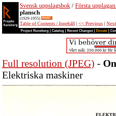
Svensk uppslagsbok
/
Första upplagan
plansch
(1929-1955)
Table of Contents / Innehåll
|
<< Previous
|
Next
Project Runeberg
|
Catalog
|
Recent Changes
|
Donate
|
Co
Full resolution (JPEG)
-
On
Elektriska maskiner