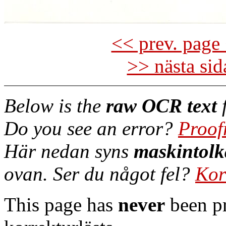
<< prev. page 
>> nästa si
Below is the
raw OCR text
f
Do you see an error?
Proof
Här nedan syns
maskintolk
ovan. Ser du något fel?
Kor
This page has
never
been pr