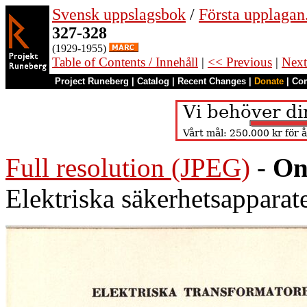
Svensk uppslagsbok
/
Första upplagan
327-328
(1929-1955)
Table of Contents / Innehåll
|
<< Previous
|
Next
Project Runeberg
|
Catalog
|
Recent Changes
|
Donate
|
Co
Full resolution (JPEG)
-
On
Elektriska säkerhetsapparate