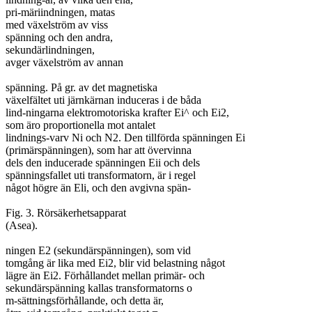
pri-märiindningen, matas

med växelström av viss

spänning och den andra,

sekundärlindningen,

avger växelström av annan

spänning. På gr. av det magnetiska

växelfältet uti järnkärnan induceras i de båda

lind-ningarna elektromotoriska krafter Ei^ och Ei2,

som äro proportionella mot antalet

lindnings-varv Ni och N2. Den tillförda spänningen Ei

(primärspänningen), som har att övervinna

dels den inducerade spänningen Eii och dels

spänningsfallet uti transformatorn, är i regel

något högre än Eli, och den avgivna spän-

Fig. 3. Rörsäkerhetsapparat

(Asea).

ningen E2 (sekundärspänningen), som vid

tomgång är lika med Ei2, blir vid belastning något

lägre än Ei2. Förhållandet mellan primär- och

sekundärspänning kallas transformatorns o

m-sättningsförhållande, och detta är,
