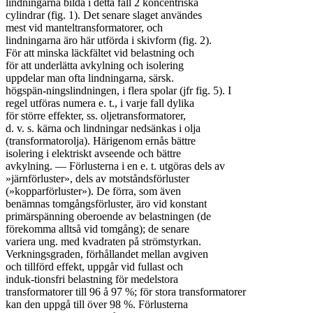
lindningarna bilda i detta fall 2 koncentriska

cylindrar (fig. 1). Det senare slaget användes

mest vid manteltransformatorer, och

lindningarna äro här utförda i skivform (fig. 2).

För att minska läckfältet vid belastning och

för att underlätta avkylning och isolering

uppdelar man ofta lindningarna, särsk.

högspän-ningslindningen, i flera spolar (jfr fig. 5). I

regel utföras numera e. t., i varje fall dylika

för större effekter, ss. oljetransformatorer,

d. v. s. kärna och lindningar nedsänkas i olja

(transformatorolja). Härigenom ernås bättre

isolering i elektriskt avseende och bättre

avkylning. — Förlusterna i en e. t. utgöras dels av

»järnförluster», dels av motståndsförluster

(»kopparförluster»). De förra, som även

benämnas tomgångsförluster, äro vid konstant

primärspänning oberoende av belastningen (de

förekomma alltså vid tomgång); de senare

variera ung. med kvadraten på strömstyrkan.

Verkningsgraden, förhållandet mellan avgiven

och tillförd effekt, uppgår vid fullast och

induk-tionsfri belastning för medelstora

transformatorer till 96 å 97 %; för stora transformatorer

kan den uppgå till över 98 %. Förlusterna
