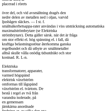
placerad i rörets

övre del, och vid avsmältning dragés den

nedre delen av metallen ned i oljan, varvid

ljusbågen släckes. — I st. f.

smältsäkerhetsappa-rater användas i viss utsträckning automatiska

maximalströmbrytare (se Elektriska

strömbrytare). Detta gäller särsk. när det är fråga

om stor effekt el. hög spänning el. i fall, då

kraftiga belastningsstötar återkomma ganska

regelbundet och då utbyte av smältmetaller

alltså skulle vålla onödig tidsutdräkt och stor

kostnad. R. L-n.

Elektriska

transformatorer, apparater,

varmed högspänd

elektrisk växelström

omformas till lågspänd

växelström el. tvärtom. De

bestå i regel av två från

varandra isolerade, på

en gemensam

järnkärna anordnade

lindning-ar, av vilka den ena,
