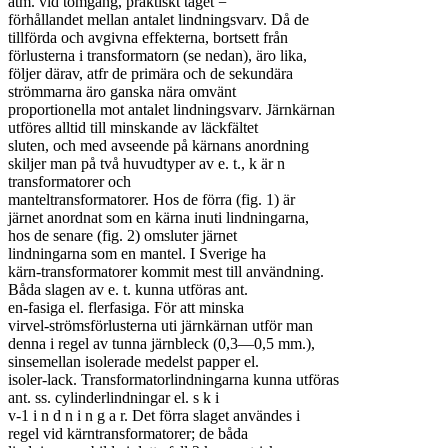
åtm. vid tomgång, praktiskt taget =

förhållandet mellan antalet lindningsvarv. Då de

tillförda och avgivna effekterna, bortsett från

förlusterna i transformatorn (se nedan), äro lika,

följer därav, atfr de primära och de sekundära

strömmarna äro ganska nära omvänt

proportionella mot antalet lindningsvarv. Järnkärnan

utföres alltid till minskande av läckfältet

sluten, och med avseende på kärnans anordning

skiljer man på två huvudtyper av e. t., k är n

transformatorer och

manteltransformatorer. Hos de förra (fig. 1) är

järnet anordnat som en kärna inuti lindningarna,

hos de senare (fig. 2) omsluter järnet

lindningarna som en mantel. I Sverige ha

kärn-transformatorer kommit mest till användning.

Båda slagen av e. t. kunna utföras ant.

en-fasiga el. flerfasiga. För att minska

virvel-strömsförlusterna uti järnkärnan utför man

denna i regel av tunna järnbleck (0,3—0,5 mm.),

sinsemellan isolerade medelst papper el.

isoler-lack. Transformatorlindningarna kunna utföras

ant. ss. cylinderlindningar el. s k i

v-1 i n d n i n g a r. Det förra slaget användes i

regel vid kärntransformatorer; de båda
