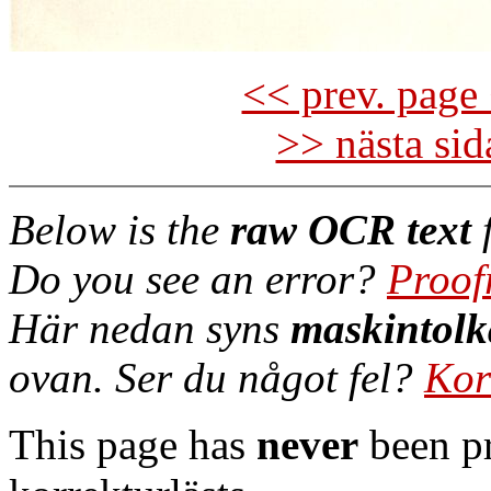
<< prev. page 
>> nästa si
Below is the
raw OCR text
f
Do you see an error?
Proof
Här nedan syns
maskintolk
ovan. Ser du något fel?
Kor
This page has
never
been pr