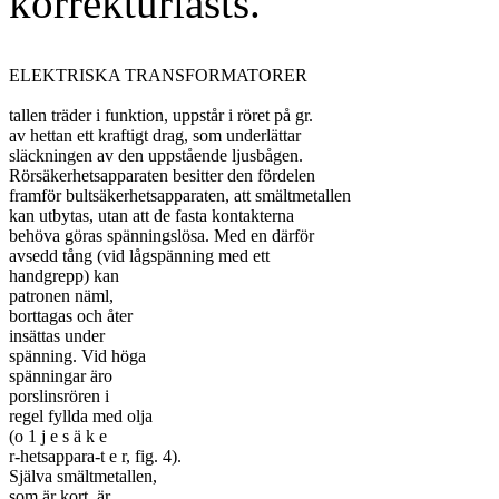
korrekturlästs.
ELEKTRISKA TRANSFORMATORER

tallen träder i funktion, uppstår i röret på gr.

av hettan ett kraftigt drag, som underlättar

släckningen av den uppstående ljusbågen.

Rörsäkerhetsapparaten besitter den fördelen

framför bultsäkerhetsapparaten, att smältmetallen

kan utbytas, utan att de fasta kontakterna

behöva göras spänningslösa. Med en därför

avsedd tång (vid lågspänning med ett

handgrepp) kan

patronen näml,

borttagas och åter

insättas under

spänning. Vid höga

spänningar äro

porslinsrören i

regel fyllda med olja

(o 1 j e s ä k e

r-hetsappara-t e r, fig. 4).

Själva smältmetallen,

som är kort, är
