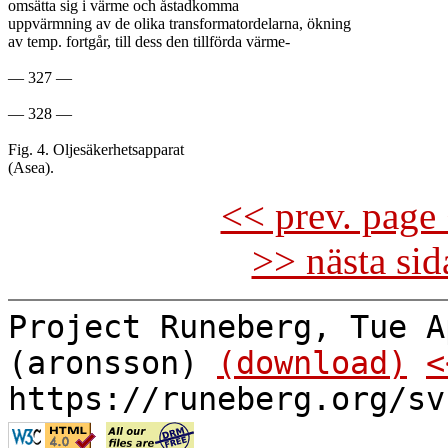
omsätta sig i värme och åstadkomma

uppvärmning av de olika transformatordelarna, ökning

av temp. fortgår, till dess den tillförda värme-

— 327 —

— 328 —

Fig. 4. Oljesäkerhetsapparat

<< prev. page 
>> nästa si
Project Runeberg, Tue A
(aronsson)
(download)
<
https://runeberg.org/sv