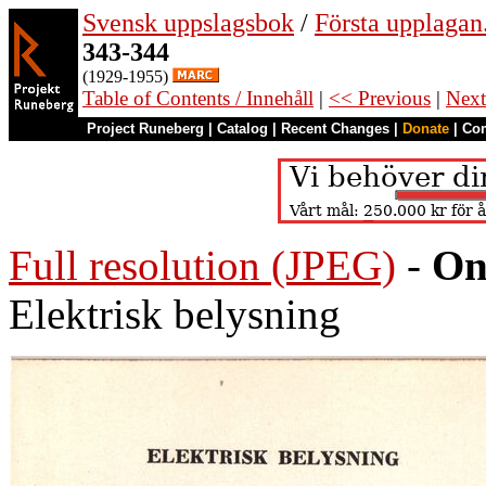
Svensk uppslagsbok
/
Första upplagan
343-344
(1929-1955)
Table of Contents / Innehåll
|
<< Previous
|
Next
Project Runeberg
|
Catalog
|
Recent Changes
|
Donate
|
Co
Full resolution (JPEG)
-
On
Elektrisk belysning