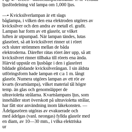
ljusfördelning vid lampa om 1,000 ljus.

—• Kvicksilverlampan är ett slags

båglampa, i vilken den ena elektroden utgöres av

kvicksilver och den andra av metall el. grafit.

Lampan har form av ett glasrör, ur vilket

luften är utpumpad. När lampan tändes, lutas

glasröret, så att kvicksilvret rinner ut i röret

och sluter strömmen mellan de båda

elektroderna. Därefter rätas röret åter upp, så att

kvicksilvret rinner tillbaka till rörets ena ända.

Härvid uppstår en ljusbåge i den i glasröret

bildade glödande kvicksilverångan. I sin äldsta

utföringsform hade lampan ett c:a 1 m. långt

glasrör. Numera utgöres lampan av ett rör av

kvarts (kvartslampa), vilket material tål högre

temp. än glas och genomsläpper de

ultravioletta strålarna. Kvartslampans ljus, som

innehåller stort överskott på ultravioletta strålar,

har fått stor användning inom läkekonsten. —

Ädelgasrören utgöras av evakuerade och

med ädelgas (vanl. neongas) fyllda glasrör med

en diam, av 10—30 mm., i vilka elektriska

ur
