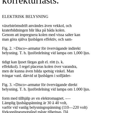
korrekturlästs.
ELEKTRISK BELYSNING

växelströmsdrift användes även vekkol, och

kraterbildningen blir lika på båda kolen.

Genom att impregnera kolen med vissa salter kan

man göra själva ljusbågen effektiv, och sam-

Fig. 2. >Disco»-armatur för övervägande indirekt

belysning. T. h. ljusfördelning vid lampa om 1,000 ljus.

tidigt kan ljuset färgas gult el. rött (s. k.

effektkol). I regel placeras kolen över varandra,

men de kunna även bilda spetsig vinkel. Man

tvingar vanl. därvid ut ljusbågen i solfjäder-

Fig. 3. »Disco»-armatur för övervägande direkt

belysning. T. h. ljusfördelning vid lampa om 1.000 ljus.

form med tillhjälp av en elektromagnet. -—

Lämplig ljusbågspänning är 30 å 40 volt,

varför vid vanlig belysningsspänning (110—220 volt)

förkopplingsmotstånd måste tillgripas. Då
