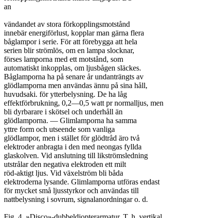
an

vändandet av stora förkopplingsmotstånd

innebär energiförlust, kopplar man gärna flera

båglampor i serie. För att förebygga att hela

serien blir strömlös, om en lampa slocknar,

förses lamporna med ett motstånd, som

automatiskt inkopplas, om ljusbågen släckes.

Båglamporna ha på senare år undanträngts av

glödlamporna men användas ännu på sina håll,

huvudsaki. för ytterbelysning. De ha låg

effektförbrukning, 0,2—0,5 watt pr normalljus, men

bli dyrbarare i skötsel och underhåll än

glödlamporna. — Glimlamporna ha samma

yttre form och utseende som vanliga

glödlampor, men i stället för glödtråd äro två

elektroder anbragta i den med neongas fyllda

glaskolven. Vid anslutning till likströmsledning

utstrålar den negativa elektroden ett milt

röd-aktigt ljus. Vid växelström bli båda

elektroderna lysande. Glimlamporna utföras endast

för mycket små ljusstyrkor och användas till

nattbelysning i sovrum, signalanordningar o. d.

Fig. 4. »Disco»-dubbeldiopterarmatur. T. h. vertikal
