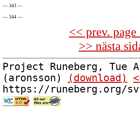
— 343 —

<< prev. page 
>> nästa si
Project Runeberg, Tue A
(aronsson)
(download)
<
https://runeberg.org/sv