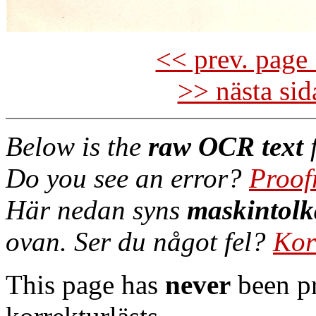
<< prev. page 
>> nästa si
Below is the
raw OCR text
f
Do you see an error?
Proof
Här nedan syns
maskintolk
ovan. Ser du något fel?
Kor
This page has
never
been pr