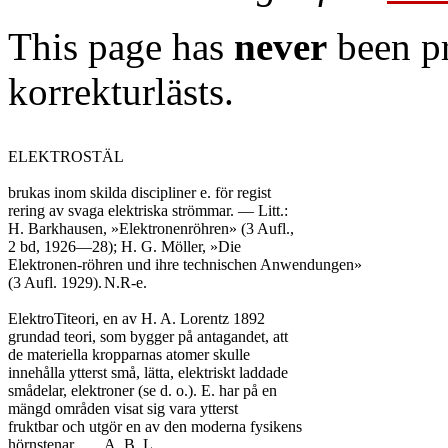
This page has
never
been pr
korrekturlästs.
ELEKTROSTÄL

brukas inom skilda discipliner e. för regist

rering av svaga elektriska strömmar. — Litt.:

H. Barkhausen, »Elektronenröhren» (3 Aufl.,

2 bd, 1926—28); H. G. Möller, »Die

Elektronen-röhren und ihre technischen Anwendungen»

(3 Aufl. 1929).	N.R-e.

ElektroTiteori, en av H. A. Lorentz 1892

grundad teori, som bygger på antagandet, att

de materiella kropparnas atomer skulle

innehålla ytterst små, lätta, elektriskt laddade

smådelar, elektroner (se d. o.). E. har på en

mängd områden visat sig vara ytterst

fruktbar och utgör en av den moderna fysikens

hörnstenar.	A. B. L.
