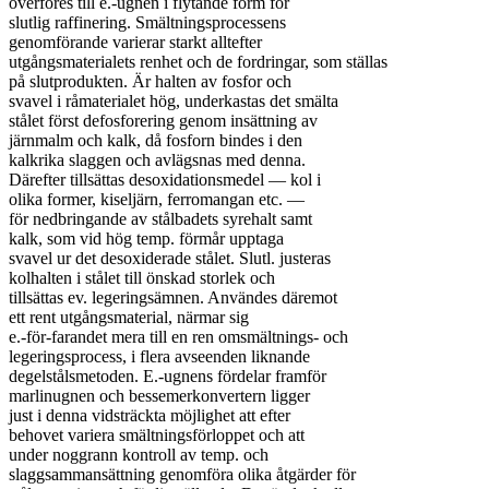
överföres till e.-ugnen i flytande form för

slutlig raffinering. Smältningsprocessens

genomförande varierar starkt alltefter

utgångsmaterialets renhet och de fordringar, som ställas

på slutprodukten. Är halten av fosfor och

svavel i råmaterialet hög, underkastas det smälta

stålet först defosforering genom insättning av

järnmalm och kalk, då fosforn bindes i den

kalkrika slaggen och avlägsnas med denna.

Därefter tillsättas desoxidationsmedel — kol i

olika former, kiseljärn, ferromangan etc. —

för nedbringande av stålbadets syrehalt samt

kalk, som vid hög temp. förmår upptaga

svavel ur det desoxiderade stålet. Slutl. justeras

kolhalten i stålet till önskad storlek och

tillsättas ev. legeringsämnen. Användes däremot

ett rent utgångsmaterial, närmar sig

e.-för-farandet mera till en ren omsmältnings- och

legeringsprocess, i flera avseenden liknande

degelstålsmetoden. E.-ugnens fördelar framför

marlinugnen och bessemerkonvertern ligger

just i denna vidsträckta möjlighet att efter

behovet variera smältningsförloppet och att

under noggrann kontroll av temp. och

slaggsammansättning genomföra olika åtgärder för
