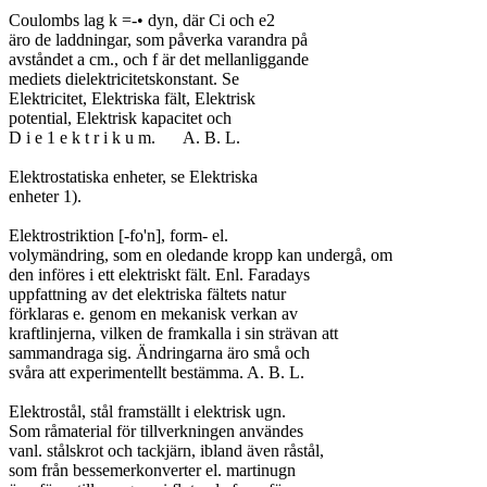
Coulombs lag k =-• dyn, där Ci och e2

äro de laddningar, som påverka varandra på

avståndet a cm., och f är det mellanliggande

mediets dielektricitetskonstant. Se

Elektricitet, Elektriska fält, Elektrisk

potential, Elektrisk kapacitet och

D i e 1 e k t r i k u m.	A. B. L.

Elektrostatiska enheter, se Elektriska

enheter 1).

Elektrostriktion [-fo'n], form- el.

volymändring, som en oledande kropp kan undergå, om

den införes i ett elektriskt fält. Enl. Faradays

uppfattning av det elektriska fältets natur

förklaras e. genom en mekanisk verkan av

kraftlinjerna, vilken de framkalla i sin strävan att

sammandraga sig. Ändringarna äro små och

svåra att experimentellt bestämma. A. B. L.

Elektrostål, stål framställt i elektrisk ugn.

Som råmaterial för tillverkningen användes

vanl. stålskrot och tackjärn, ibland även råstål,

som från bessemerkonverter el. martinugn
