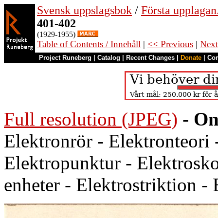
Svensk uppslagsbok
/
Första upplagan
401-402
(1929-1955)
Table of Contents / Innehåll
|
<< Previous
|
Next
Project Runeberg
|
Catalog
|
Recent Changes
|
Donate
|
Co
Full resolution (JPEG)
-
On
Elektronrör - Elektronteori 
Elektropunktur - Elektroskop
enheter - Elektrostriktion - 