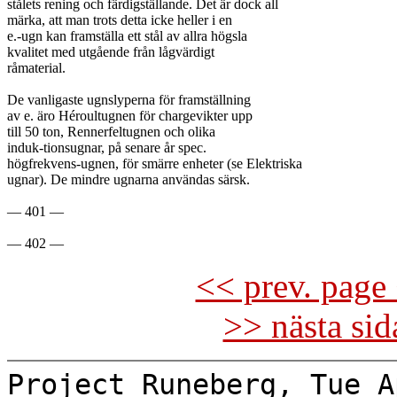
stålets rening och färdigställande. Det är dock all

märka, att man trots detta icke heller i en

e.-ugn kan framställa ett stål av allra högsla

kvalitet med utgående från lågvärdigt

råmaterial.

De vanligaste ugnslyperna för framställning

av e. äro Héroultugnen för chargevikter upp

till 50 ton, Rennerfeltugnen och olika

induk-tionsugnar, på senare år spec.

högfrekvens-ugnen, för smärre enheter (se Elektriska

ugnar). De mindre ugnarna användas särsk.

— 401 —

<< prev. page 
>> nästa si
Project Runeberg, Tue A