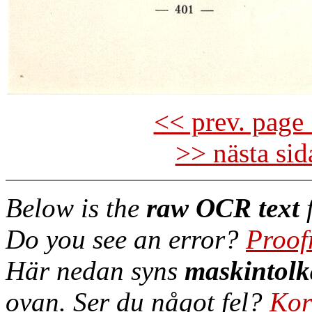
<< prev. page 
>> nästa si
Below is the
raw OCR text
f
Do you see an error?
Proof
Här nedan syns
maskintolk
ovan. Ser du något fel?
Kor