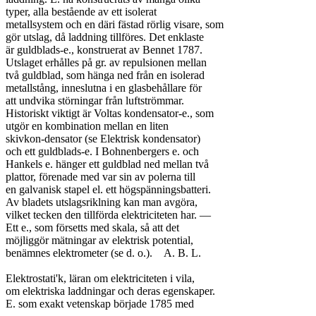
typer, alla bestående av ett isolerat

metallsystem och en däri fästad rörlig visare, som

gör utslag, då laddning tillföres. Det enklaste

är guldblads-e., konstruerat av Bennet 1787.

Utslaget erhålles på gr. av repulsionen mellan

två guldblad, som hänga ned från en isolerad

metallstång, inneslutna i en glasbehållare för

att undvika störningar från luftströmmar.

Historiskt viktigt är Voltas kondensator-e., som

utgör en kombination mellan en liten

skivkon-densator (se Elektrisk kondensator)

och ett guldblads-e. I Bohnenbergers e. och

Hankels e. hänger ett guldblad ned mellan två

plattor, förenade med var sin av polerna till

en galvanisk stapel el. ett högspänningsbatteri.

Av bladets utslagsriklning kan man avgöra,

vilket tecken den tillförda elektriciteten har. —

Ett e., som försetts med skala, så att det

möjliggör mätningar av elektrisk potential,

benämnes elektrometer (se d. o.).	A. B. L.

Elektrostati'k, läran om elektriciteten i vila,

om elektriska laddningar och deras egenskaper.

E. som exakt vetenskap började 1785 med
