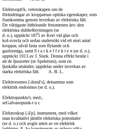
Elektroopti'k, vetenskapen om de

förändringar av kropparnas optiska egenskaper, som

framkomma genom inverkan av elektriska fält.

De viktigaste hithörande fenomenen äro: den

elektriska dubbelbrytningen (se

d. o.), upptäckt 1875 av Kerr vid glas och

kol-svavla och sedan undersökt vid ett stort antal

kroppar, såväl fasta som flytande och

gasformiga, samt S t a r k e f f e k t e n (se d. o.),

upptäckt 1913 av J. Stark. Denna effekt består i

att de ljussorter (se Spektrum), som en

ljuskälla utsänder, uppdelas under inverkan av

starka elektriska fält.	A. B. L.

Elektroosmos [-åsmå's], detsamma som

elektrisk endosmos (se d. o.).

EIektropunktu'r, med.,

seGalvanopunk-t u r.

Elektroskop [-å'p], instrument, med vilket

man kvalitativt jämför elektriska potentialer

(se d. o.) och avgör arten av en elektrisk

laddning. E. ha konstruerats av många olika
