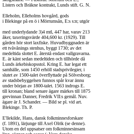
Listers och Bräkne kontrakt, Lunds stift. G. N.

Elleholm, Elleholms hovgård, gods

i Blekinge på en ö i Mörrumsån, E:s s:n; utgör

med underlydande 3)4 mtl, 447 har, varav 213

åker, taxeringsvärde 404,600 kr. (1929). Till

gården hör stort laxfiske. Huvudbyggnaden är

ett tvåvånings stenhus, byggt 1730; av det

medeltida slottet E. återstå endast vallgravarna.

E. är känt sedan medeltiden och tillhörde då

Lunds ärkebiskopsstol. Kring E. har legat ett

samhälle, som 1450 erhöll stadsprivilegier, i

slutet av 1500-talet överflyttade på Sölvesborg;

av stadsbebyggelsen funnos spår kvar ännu

under början av 1800-talet. 1563 indrogs E.

till kronan; bland senare ägare märkes till 1875

grevinnan Danner, Fredrik VII:s gemål. Nuv.

ägare är J. Schander. — Bild se pl. vid art.

Blekinge.	Th. P.

E'llekilde, Hans, dansk folkminnesforskare

(f. 1891), lärjunge till Axel Olrik (se denne).

Utom en del uppsatser om folkminnesinsam
