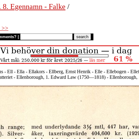
. 8. Egennamn - Falke
/
 >>
mments?
|
 - Ell - Ella - Ellakors - Ellberg, Ernst Henrik - Elle - Ellebogen - El
absbatteriet - Ellenborough, 1. Edward Law (1750—1818) - Ellenborou