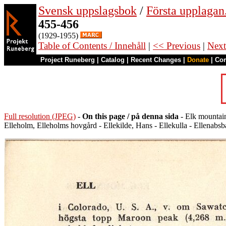
Svensk uppslagsbok
/
Första upplagan
455-456
(1929-1955)
Table of Contents / Innehåll
|
<< Previous
|
Next
Project Runeberg
|
Catalog
|
Recent Changes
|
Donate
|
Co
Full resolution (JPEG)
-
On this page / på denna sida
- Elk mountains
Elleholm, Elleholms hovgård - Ellekilde, Hans - Ellekulla - Ellen