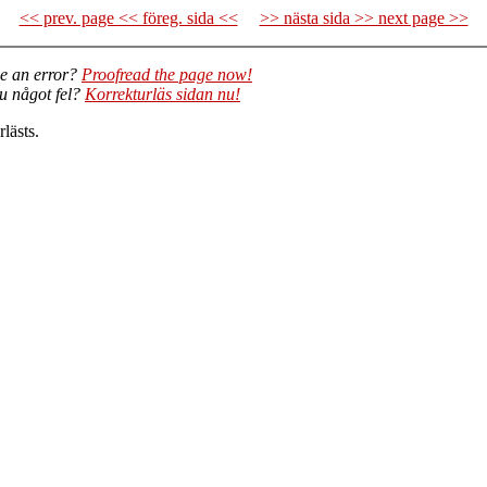
<< prev. page << föreg. sida <<
>> nästa sida >> next page >>
e an error?
Proofread the page now!
du något fel?
Korrekturläs sidan nu!
lästs.