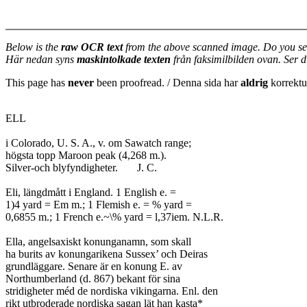
Below is the
raw OCR text
from the above scanned image. Do you se
Här nedan syns
maskintolkade texten
från faksimilbilden ovan. Ser 
This page has
never
been proofread. / Denna sida har
aldrig
korrektur
ELL

i Colorado, U. S. A., v. om Sawatch range;

högsta topp Maroon peak (4,268 m.).

Silver-och blyfyndigheter.	J. C.

Eli, längdmått i England. 1 English e. =

1)4 yard = Em m.; 1 Flemish e. = % yard =

0,6855 m.; 1 French e.~\% yard = l,37iem. N.L.R.

Ella, angelsaxiskt konunganamn, som skall

ha burits av konungarikena Sussex’ och Deiras

grundläggare. Senare är en konung E. av

Northumberland (d. 867) bekant för sina

stridigheter méd de nordiska vikingarna. Enl. den

rikt utbroderade nordiska sagan lät han kasta*
