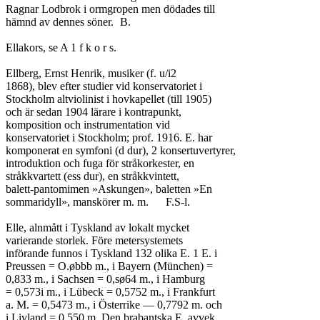
Ragnar Lodbrok i ormgropen men dödades till

hämnd av dennes söner.	B.

Ellakors, se A 1 f k o r s.

Ellberg, Ernst Henrik, musiker (f. u/i2

1868), blev efter studier vid konservatoriet i

Stockholm altviolinist i hovkapellet (till 1905)

och är sedan 1904 lärare i kontrapunkt,

komposition och instrumentation vid

konservatoriet i Stockholm; prof. 1916. E. har

komponerat en symfoni (d dur), 2 konsertuvertyrer,

introduktion och fuga för stråkorkester, en

stråkkvartett (ess dur), en stråkkvintett,

balett-pantomimen »Askungen», baletten »En

sommaridyll», manskörer m. m.	F.S-l.

Elle, alnmått i Tyskland av lokalt mycket

varierande storlek. Före metersystemets

införande funnos i Tyskland 132 olika E. 1 E. i

Preussen = O.øbbb m., i Bayern (München) =

0,833 m., i Sachsen = 0,sø64 m., i Hamburg

= 0,573i m., i Lübeck = 0,5752 m., i Frankfurt

a. M. = 0,5473 m., i Österrike — 0,7792 m. och

i Livland = 0,550 m. Den brabantska E. avvek
