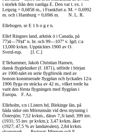
i storlek från den vanliga E. Den var t. ex. i

Leipzig = 0,6858 m., i Frankfurt a. M. = 0,6992

m. och i Hamburg = 0,69i6 m.	N. L. R.

Ellebogen, se E 1 b o g e n.

Ellef Ringnes land, arktisk ö i Canada, på

77)4—79)4° n. br. och 99—107° v. Igd; c:a

13,000 kvkm. Upptäcktes 1900 av O.

Sverd-rup.	[J. C.]

E'Ilehammer, Jakob Christian Hansen,

dansk flygtekniker (f. 1871), utförde i början

av 1900-talet en serie flygförsök med av

honom konstruerade flygplan och lyckades 12/a

1906 flyga en sträcka av 42 m., vilket torde ha

varit den första flygningen med flygplan i

Europa.	F. Az.

Elleholm, s:n i Listers hd, Blekinge län, på

båda sidor om Mörrumsån vid dess mynning i

Östersjön; 7,52 kvkm., därav 7,3i land; 399 inv.

(1931; 55 inv. pr kvkm.); 3,47 kvkm. åker

(1927; 47,5 % av landarealen), 2,84 kvkm.

skogsmark. — Pastorat: Mörrum och E.,
